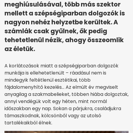
meghiúsulásával, több más szektor
mellett a szépségiparban dolgozók is
nagyon nehéz helyzetbe kerültek. A
számlák csak gyűlnek, ők pedig
tehetetlenül nézik, ahogy összeomlik
az életük.
A korlátozások miatt a szépségiparban dolgozók
munkája is ellehetetlenült – ráadásul nem is
mindegyik feltétlenül esztétikai, több
fájdalomenyhítő kezelés… Az elmúlt év megviselt
anyagilag a szakmabelieket, többen hiába dolgoztak,
annyi vendégük volt egy héten, mint normál
időszakban egy nap. Sokan a párjukra, családjukra
támaszkodnak, kölcsönből vagy az utolsó
tartalékaikból élnek.