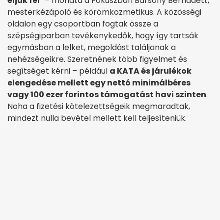
éljük fel
” – mondta a Fókuszban Bársony Bernadett,
mesterkézápoló és körömkozmetikus. A közösségi
oldalon egy csoportban fogtak össze a
szépségiparban tevékenykedők, hogy így tartsák
egymásban a lelket, megoldást találjanak a
nehézségeikre. Szeretnének több figyelmet és
segítséget kérni – például
a KATA és járulékok
elengedése mellett egy nettó minimálbéres
vagy 100 ezer forintos támogatást havi szinten
.
Noha a fizetési kötelezettségeik megmaradtak,
mindezt nulla bevétel mellett kell teljesíteniük.