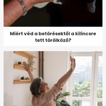
Miért véd a betörésektől a kilincsre
tett törölköző?