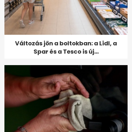
Változás jön a boltokban: a Lidl, a
Spar és a Tesco is új...