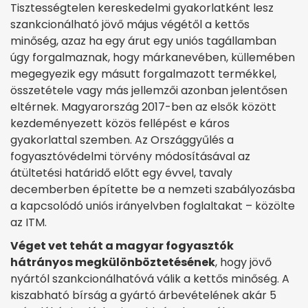
Tisztességtelen kereskedelmi gyakorlatként lesz
szankcionálható jövő május végétől a kettős
minőség, azaz ha egy árut egy uniós tagállamban
úgy forgalmaznak, hogy márkanevében, küllemében
megegyezik egy másutt forgalmazott termékkel,
összetétele vagy más jellemzői azonban jelentősen
eltérnek. Magyarország 2017-ben az elsők között
kezdeményezett közös fellépést e káros
gyakorlattal szemben. Az Országgyűlés a
fogyasztóvédelmi törvény módosításával az
átültetési határidő előtt egy évvel, tavaly
decemberben építette be a nemzeti szabályozásba
a kapcsolódó uniós irányelvben foglaltakat – közölte
az ITM.
Véget vet tehát a magyar fogyasztók
hátrányos megkülönböztetésének
, hogy jövő
nyártól szankcionálhatóvá válik a kettős minőség. A
kiszabható bírság a gyártó árbevételének akár 5