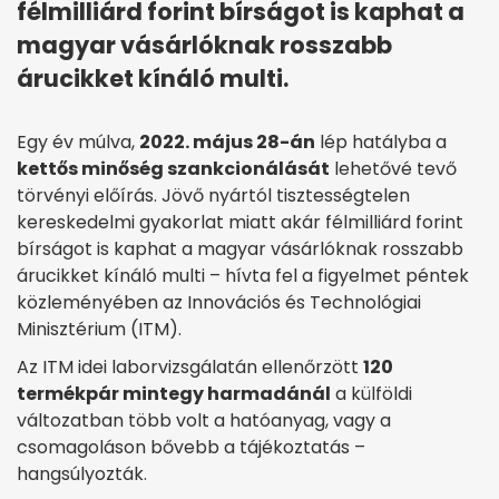
félmilliárd forint bírságot is kaphat a
magyar vásárlóknak rosszabb
árucikket kínáló multi.
Egy év múlva,
2022. május 28-án
lép hatályba a
kettős minőség szankcionálását
lehetővé tevő
törvényi előírás. Jövő nyártól tisztességtelen
kereskedelmi gyakorlat miatt akár félmilliárd forint
bírságot is kaphat a magyar vásárlóknak rosszabb
árucikket kínáló multi – hívta fel a figyelmet péntek
közleményében az Innovációs és Technológiai
Minisztérium (ITM).
Az ITM idei laborvizsgálatán ellenőrzött
120
termékpár mintegy harmadánál
a külföldi
változatban több volt a hatóanyag, vagy a
csomagoláson bővebb a tájékoztatás –
hangsúlyozták.