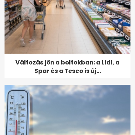
Változás jön a boltokban: a Lidl, a
Spar és a Tesco is új...