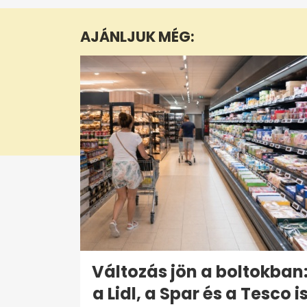
of
1
minute,
AJÁNLJUK MÉG:
56
seconds
Volume
0%
Változás jön a boltokban
a Lidl, a Spar és a Tesco i