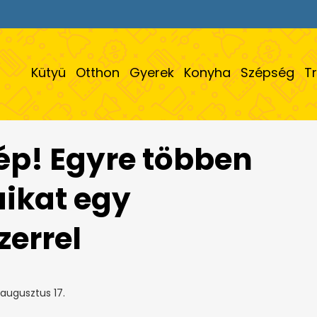
Kütyü
Otthon
Gyerek
Konyha
Szépség
T
ép! Egyre többen
áikat egy
errel
augusztus 17.