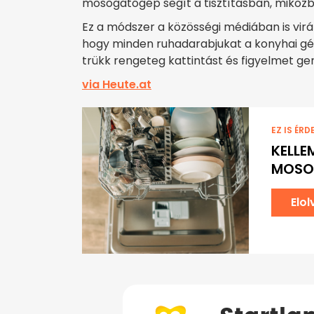
mosogatógép segít a tisztításban, miközb
Ez a módszer a közösségi médiában is virá
hogy minden ruhadarabjukat a konyhai g
trükk rengeteg kattintást és figyelmet gen
via Heute.at
EZ IS ÉRD
KELLE
MOSO
Elo