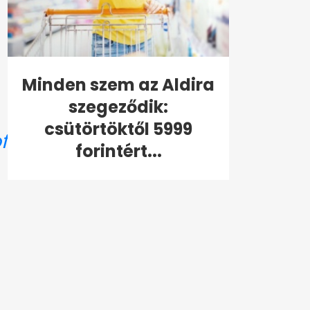
Minden szem az Aldira
szegeződik:
csütörtöktől 5999
tiktok
♬
forintért...