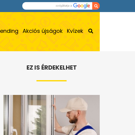
rending
Akciós újságok
Kvízek
EZ IS ÉRDEKELHET