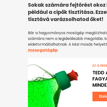
Sokak számára fejtörést okoz
például a cipők tisztítása. Ezz
tisztává varázsolhatod őket!
Bár a hagyományos mosógép megbízhatóan
számára nem a legideálisabb megoldás. 
eldeformálódhatnak. A kézi mosás helyett
mosogatógép
.
EZ IS ÉRD
TEDD
FAGYA
MINDE
Elo