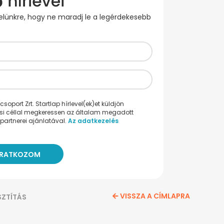
evelünkre, hogy ne maradj le a legérdekesebb
oport Zrt. Startlap hírlevel(ek)et küldjön
ési céllal megkeressen az általam megadott
partnerei ajánlatával.
Az adatkezelés
VISSZA A CÍMLAPRA
SZTÍTÁS