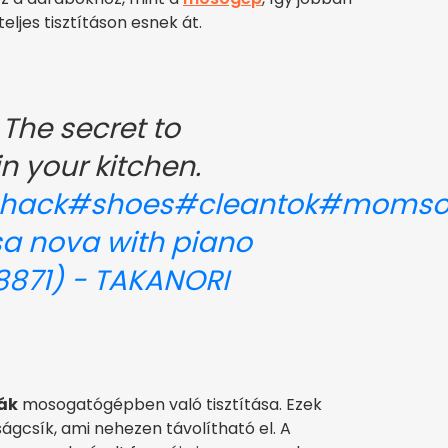
ljes tisztításon esnek át.
The secret to
in your kitchen.
hack
#shoes
#cleantok
#momsof
ssa nova with piano
8871) - TAKANORI
ák
mosogatógépben való tisztítása. Ezek
ágcsík, ami nehezen távolítható el. A