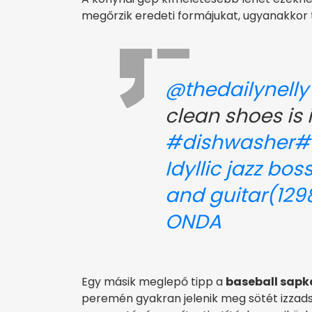
megőrzik eredeti formájukat, ugyanakkor te
@thedailynelly
clean shoes is 
#dishwasher
#
Idyllic jazz bo
and guitar(129
ONDA
Egy másik meglepő tipp a
baseball sapk
peremén gyakran jelenik meg sötét izzads