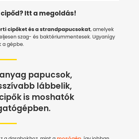
 cipőd? Itt a megoldás!
rti cipőket és a strandpapucsokat
, amelyek
 teljesen szag- és baktériummentesek. Ugyanígy
k a gépbe.
anyag papucsok,
zívabb lábbelik,
cipők is moshatók
gatógépben.
z a darabokhoz, mint a
mosógép
, így jobban