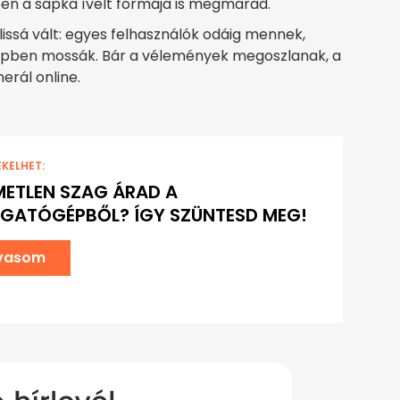
en a sapka ívelt formája is megmarad.
lissá vált: egyes felhasználók odáig mennek,
épben mossák. Bár a vélemények megoszlanak, a
erál online.
EKELHET:
METLEN SZAG ÁRAD A
GATÓGÉPBŐL? ÍGY SZÜNTESD MEG!
lvasom