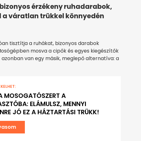
 bizonyos érzékeny ruhadarabok,
el a váratlan trükkel könnyedén
 tisztítja a ruhákat, bizonyos darabok
Mosógépben mosva a cipők és egyes kiegészítők
 azonban van egy másik, meglepő alternatíva: a
EKELHET:
 A MOSOGATÓSZERT A
SZTÓBA: ELÁMULSZ, MENNYI
NRE JÓ EZ A HÁZTARTÁSI TRÜKK!
lvasom