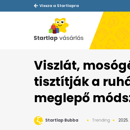
Vissza a Startlapra
Viszlát, mosóg
tisztítják a ruh
meglepő módsz
Startlap Bubba
Trending
2025. 