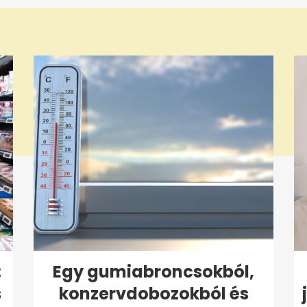
:
Egy gumiabroncsokból,
s
konzervdobozokból és