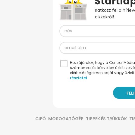
Iratkozz fel a hírl
cikkekről!
Hozzájárulok, hogy a Central Médiacs
számomra, és közvetlen üzletszerz
elérhetőségeimen saját vagy üzleti 
részletei
CIPŐ
MOSOGATÓGÉP
TIPPEK ÉS TRÜKKÖK
TI