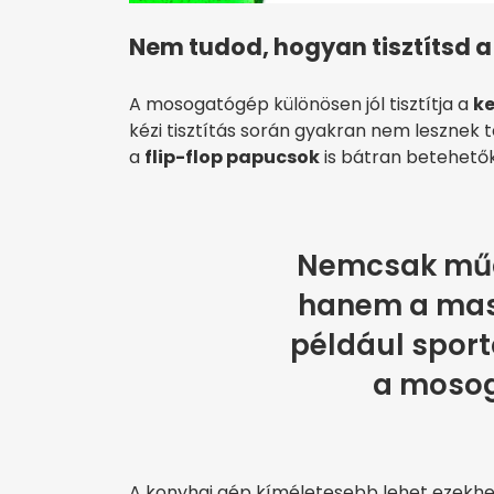
Nem tudod, hogyan tisztítsd a
A mosogatógép különösen jól tisztítja a
ke
kézi tisztítás során gyakran nem lesznek
a
flip-flop papucsok
is bátran betehető
Nemcsak mű
hanem a mass
például sport
a moso
A konyhai gép kíméletesebb lehet ezekhe