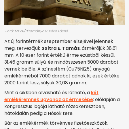
Fotó: MTVA/Bizományosi: Róka László
Az új forintérmék szeptember elsejével jelennek
meg, tervezőjük
Soltra E. Tamás
, átmérőjük 38,61
mm. A 10 ezer forint értékű érme ezüstből készül,
31,46 gramm súlyú, és mindösszesen 5000 darabot
vernek belőle. A színesfém (Cu75Ni25) anyagú
emlékérméből 7000 darabot adnak ki, ezek értéke
2000 forint lesz, súlyuk 30,08 gramm.
Mint a cikkben olvasható és látható, a
két
emlékéremnek ugyanaz az érmeképe
: előlapján a
kongresszus logója látható rózsakeresztben,
hátoldalán pedig a Hősök tere.
Bár az emlékérmék törvényes fizetőeszközök,