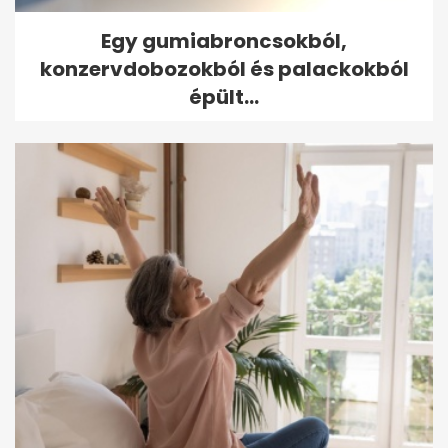
Egy gumiabroncsokból,
konzervdobozokból és palackokból
épült...