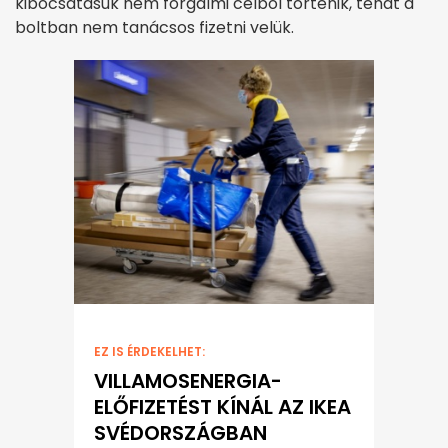
kibocsátásuk nem forgalmi célból történik, tehát a
boltban nem tanácsos fizetni velük.
EZ IS ÉRDEKELHET:
VILLAMOSENERGIA-
ELŐFIZETÉST KÍNÁL AZ IKEA
SVÉDORSZÁGBAN