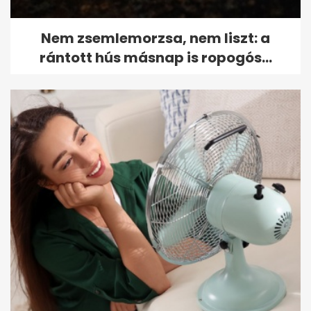
Nem zsemlemorzsa, nem liszt: a
rántott hús másnap is ropogós...