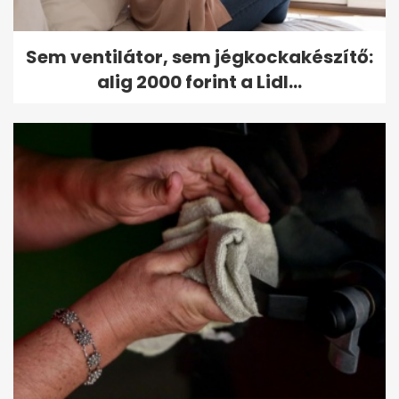
Sem ventilátor, sem jégkockakészítő:
alig 2000 forint a Lidl...