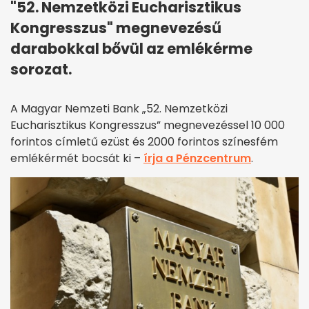
"52. Nemzetközi Eucharisztikus
Kongresszus" megnevezésű
darabokkal bővül az emlékérme
sorozat.
A Magyar Nemzeti Bank „52. Nemzetközi
Eucharisztikus Kongresszus” megnevezéssel 10 000
forintos címletű ezüst és 2000 forintos színesfém
emlékérmét bocsát ki –
írja a Pénzcentrum
.