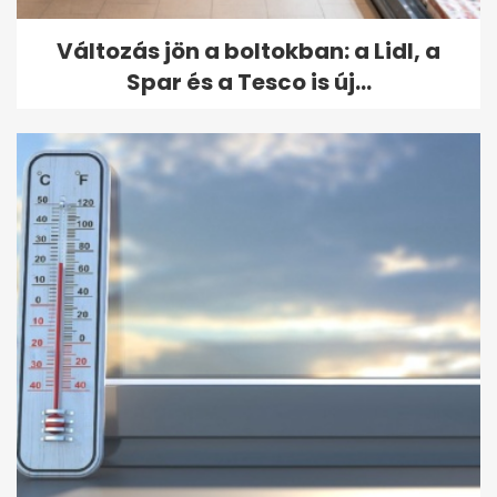
Változás jön a boltokban: a Lidl, a
Spar és a Tesco is új...