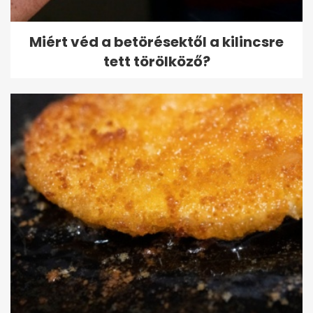
Miért véd a betörésektől a kilincsre
tett törölköző?