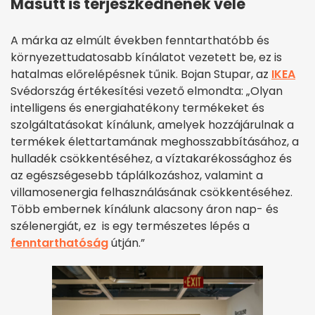
Másutt is terjeszkednének vele
A márka az elmúlt években fenntarthatóbb és
környezettudatosabb kínálatot vezetett be, ez is
hatalmas előrelépésnek tűnik. Bojan Stupar, az
IKEA
Svédország értékesítési vezető elmondta: „Olyan
intelligens és energiahatékony termékeket és
szolgáltatásokat kínálunk, amelyek hozzájárulnak a
termékek élettartamának meghosszabbításához, a
hulladék csökkentéséhez, a víztakarékossághoz és
az egészségesebb táplálkozáshoz, valamint a
villamosenergia felhasználásának csökkentéséhez.
Több embernek kínálunk alacsony áron nap- és
szélenergiát, ez is egy természetes lépés a
fenntarthatóság
útján.”