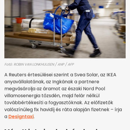
Fotó: ROBIN VAN LONKHUIJSEN / ANP / AFP
A Reuters értesülései szerint a Svea Solar, az IKEA
anyavállalatának, az Ingkának a partnere
megvásárolja az áramot az északi Nord Pool
villamosenergia tőzsdén, majd felár nélkül
továbbértékesíti a fogyasztóknak. Az előfizetők
valószínűleg fix havidíj és ráta alapján fizetnek – írja
a
Designtaxi
.