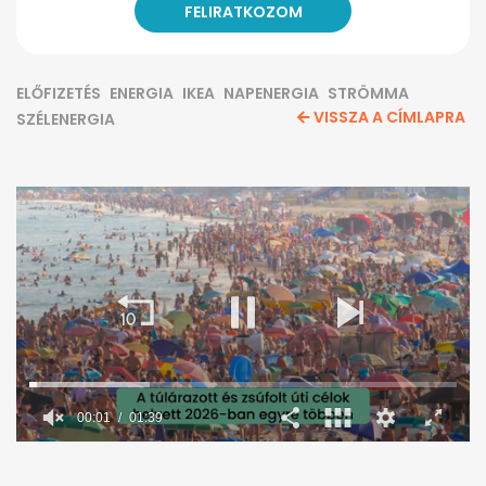
ELŐFIZETÉS
ENERGIA
IKEA
NAPENERGIA
STRÖMMA
VISSZA A CÍMLAPRA
SZÉLENERGIA
00:02
01:39
0
seconds
of