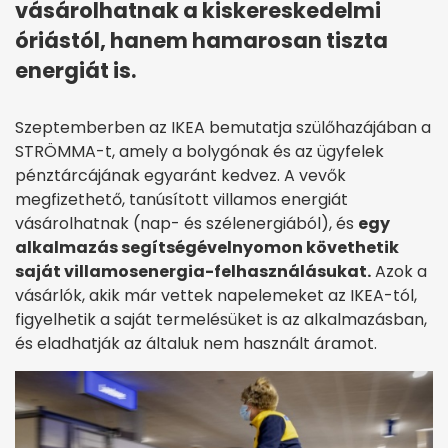
vásárolhatnak a kiskereskedelmi
óriástól, hanem hamarosan tiszta
energiát is.
Szeptemberben az IKEA bemutatja szülőhazájában a
STRÖMMA-t, amely a bolygónak és az ügyfelek
pénztárcájának egyaránt kedvez. A vevők
megfizethető, tanúsított villamos energiát
vásárolhatnak (nap- és szélenergiából), és
egy
alkalmazás segítségével
nyomon követhetik
saját villamosenergia-felhasználásukat.
Azok a
vásárlók, akik már vettek napelemeket az IKEA-tól,
figyelhetik a saját termelésüket is az alkalmazásban,
és eladhatják az általuk nem használt áramot.