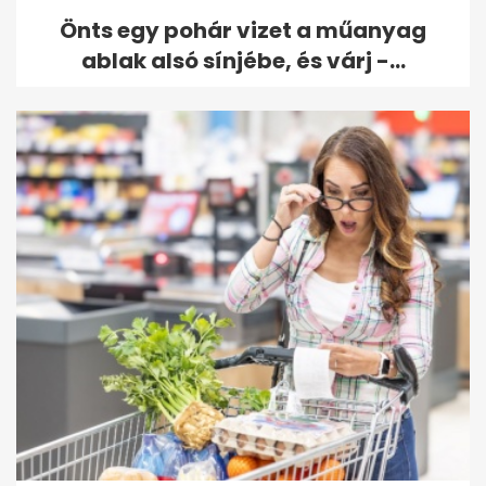
Önts egy pohár vizet a műanyag
ablak alsó sínjébe, és várj -...