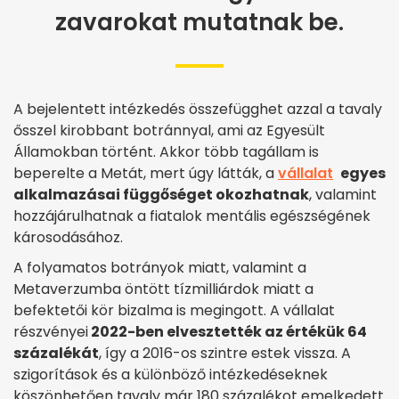
zavarokat mutatnak be.
A bejelentett intézkedés összefügghet azzal a tavaly
ősszel kirobbant botránnyal, ami az Egyesült
Államokban történt. Akkor több tagállam is
beperelte a Metát, mert úgy látták, a
vállalat
egyes
alkalmazásai függőséget okozhatnak
, valamint
hozzájárulhatnak a fiatalok mentális egészségének
károsodásához.
A folyamatos botrányok miatt, valamint a
Metaverzumba öntött tízmilliárdok miatt a
befektetői kör bizalma is megingott. A vállalat
részvényei
2022-ben elvesztették az értékük 64
százalékát
, így a 2016-os szintre estek vissza. A
szigorítások és a különböző intézkedéseknek
köszönhetően tavaly már 180 százalékot emelkedett