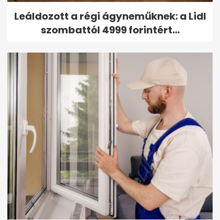
Leáldozott a régi ágyneműknek: a Lidl
szombattól 4999 forintért...