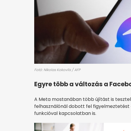
Fotó: Nikolas Kokovlis / AFP
Egyre több a változás a Faceb
A Meta mostanában több újítást is teszte
felhasználónál dobott fel figyelmeztetés
funkcióval kapcsolatban is.