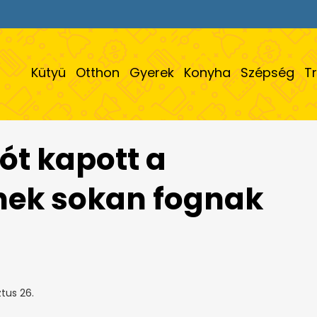
Kütyü
Otthon
Gyerek
Konyha
Szépség
T
ót kapott a
nek sokan fognak
tus 26.