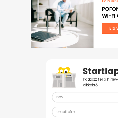
EZ IS ÉRD
POFON
WI-FI
Elo
Iratkozz fel a hírl
cikkekről!