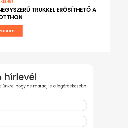
EKELHET:
EGYSZERŰ TRÜKKEL ERŐSÍTHETŐ A
 OTTHON
lvasom
evelünkre, hogy ne maradj le a legérdekesebb