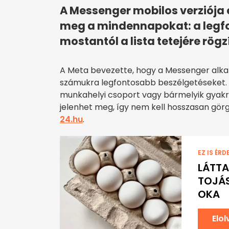
A Messenger mobilos verziója e
meg a mindennapokat: a legf
mostantól a lista tetejére rögz
A Meta bevezette, hogy a Messenger alka
számukra legfontosabb beszélgetéseket. Ez
munkahelyi csoport vagy bármelyik gyakra
jelenhet meg, így nem kell hosszasan görge
24.hu
.
EZ IS ÉRD
LÁTTA
TOJÁS
OKA
Elo