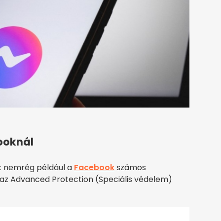
ooknál
l: nemrég például a
Facebook
számos
t az Advanced Protection (Speciális védelem)