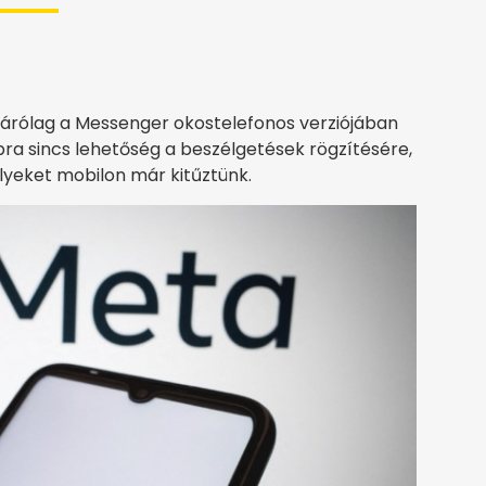
kizárólag a Messenger okostelefonos verziójában
a sincs lehetőség a beszélgetések rögzítésére,
elyeket mobilon már kitűztünk.