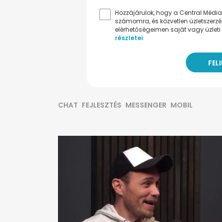
Hozzájárulok, hogy a Central Médiacs
számomra, és közvetlen üzletszerz
elérhetőségeimen saját vagy üzleti 
részletei
CHAT
FEJLESZTÉS
MESSENGER
MOBIL