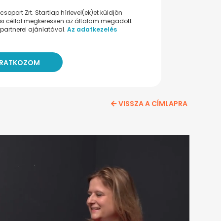
oport Zrt. Startlap hírlevel(ek)et küldjön
ési céllal megkeressen az általam megadott
partnerei ajánlatával.
Az adatkezelés
VISSZA A CÍMLAPRA