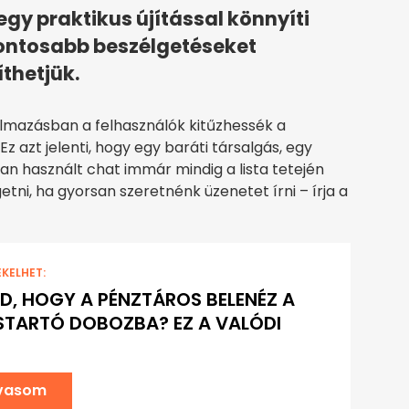
gy praktikus újítással könnyíti
ontosabb beszélgetéseket
íthetjük.
lmazásban a felhasználók kitűzhessék a
 azt jelenti, hogy egy baráti társalgás, egy
n használt chat immár mindig a lista tetején
tni, ha gyorsan szeretnénk üzenetet írni – írja a
EKELHET:
D, HOGY A PÉNZTÁROS BELENÉZ A
TARTÓ DOBOZBA? EZ A VALÓDI
lvasom