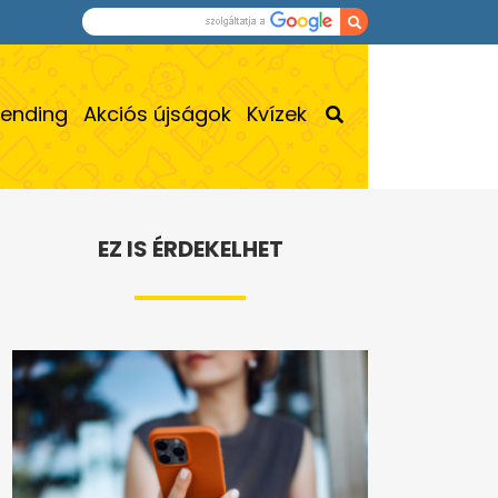
rending
Akciós újságok
Kvízek
EZ IS ÉRDEKELHET