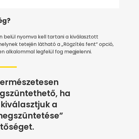
ég?
n belül nyomva kell tartani a kiválasztott
elynek tetején látható a „Rögzítés fent” opció,
n alkalommal legfelül fog megjelenni.
 természetesen
gszüntethető, ha
kiválasztjuk a
megszüntetése”
tőséget.