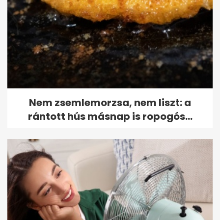
Nem zsemlemorzsa, nem liszt: a
rántott hús másnap is ropogós...