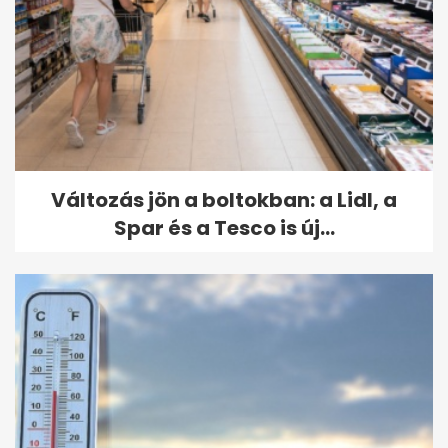
Változás jön a boltokban: a Lidl, a
Spar és a Tesco is új...