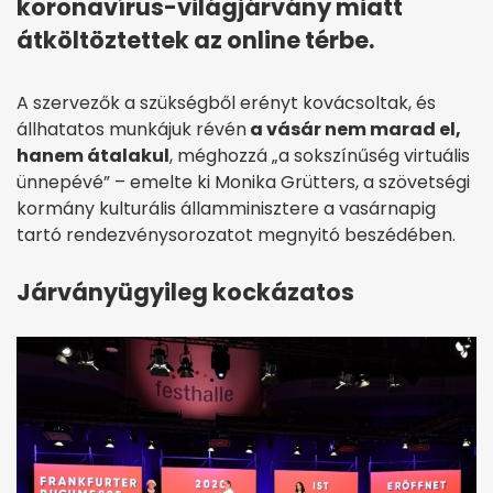
koronavírus-világjárvány miatt
átköltöztettek az online térbe.
A szervezők a szükségből erényt kovácsoltak, és
állhatatos munkájuk révén
a vásár nem marad el,
hanem átalakul
, méghozzá „a sokszínűség virtuális
ünnepévé” – emelte ki Monika Grütters, a szövetségi
kormány kulturális államminisztere a vasárnapig
tartó rendezvénysorozatot megnyitó beszédében.
Járványügyileg kockázatos