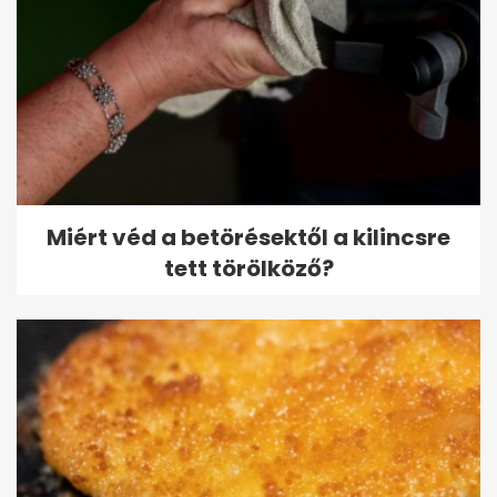
Miért véd a betörésektől a kilincsre
tett törölköző?