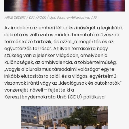
ARNE DEDERT / DPA/POOL / dpa Picture-Alliance via AFP
Az irodalom az emberi lét sokszínűségét a leginkább
sokrétű és változatos módon bemutató művészeti
formák közé tartozik, és ezzel „a megértés és az
együttérzés forrása”. Az ilyen forrásokra nagy
szükség van a jelenkor világában, amelyben a
különbségek, az ambivalencia, a többértelműség,
„vagyis a pluralizmus társadalmi valósága” egyre
inkább elutasításra talál, és a világos, egyértelmű
viszonyok iránti vágy az „ideológusok és autokraták”
vonzerejét növeli – fejtette ki a
Kereszténydemokrata Unió (CDU) politikusa.