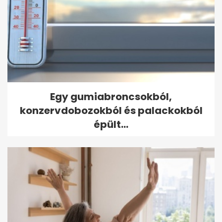
Egy gumiabroncsokból,
konzervdobozokból és palackokból
épült...