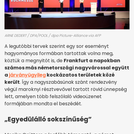
ARNE DEDERT / DPA/POOL / dpa Picture-Alliance via AFP
A legutóbbi tervek szerint egy sor eseményt
hagyományos formában tartottak volna meg,
köztük a megnyitót is, de
Frankfurt a napokban
számos más németországi nagyvárossal együtt
a
járványügyileg
kockázatos területek közé
került
. Így a nagyszabásúnak szánt rendezvény
végül maroknyi résztvevővel tartott rövid ünnepség
lett, amelyen több felszólaló videoüzenet
formájában mondta el beszédét.
„Egyedülálló sokszínűség”