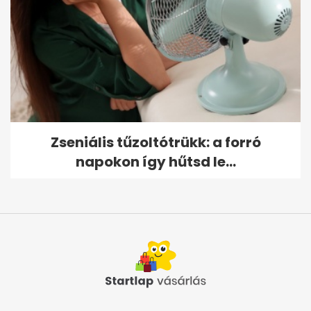
Zseniális tűzoltótrükk: a forró
napokon így hűtsd le...