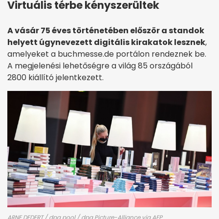
Virtuális térbe kényszerültek
A vásár 75 éves történetében először a standok
helyett úgynevezett digitális kirakatok lesznek
,
amelyeket a buchmesse.de portálon rendeznek be.
A megjelenési lehetőségre a világ 85 országából
2800 kiállító jelentkezett.
ARNE DEDERT / dpa pool / dpa Picture-Alliance via AFP