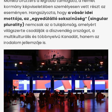
Monika Grütters a legfőbb támogató, a német
kormány képviseletében személyesen vett részt az
eseményen. Hangsúlyozta, hogy
a vásár idei
mottója, az „egyedülálló sokszínűség” (singular
plurality)
nemcsak az a tulajdonság, amelyért
világszerte csodálják a díszvendég országot, a
multikulturális és többnyelvű Kanadát, hanem az
irodalom jellemzője is.