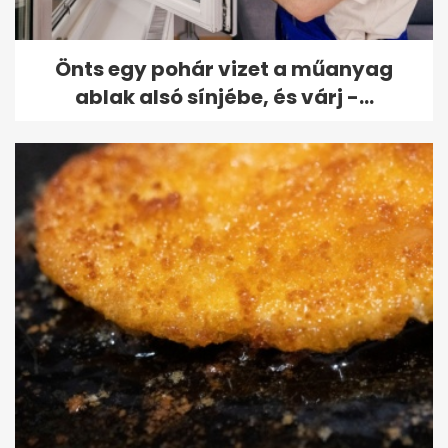
Önts egy pohár vizet a műanyag
ablak alsó sínjébe, és várj -...