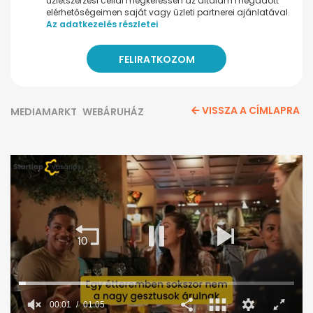
üzletszerzési céllal megkeressen az általam megadott
elérhetőségeimen saját vagy üzleti partnerei ajánlatával.
Az adatkezelés részletei
VISSZA A CÍMLAPRA
MEDIAMARKT
WEBÁRUHÁZ
00:02
01:05