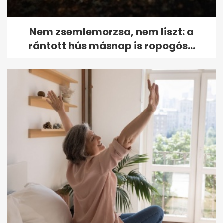
Nem zsemlemorzsa, nem liszt: a
rántott hús másnap is ropogós...