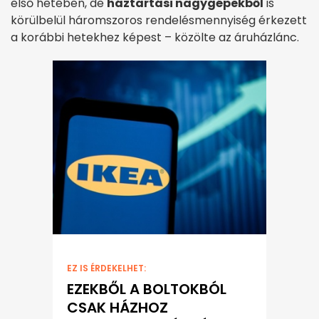
első hetében, de
háztartási nagygépekből
is
körülbelül háromszoros rendelésmennyiség érkezett
a korábbi hetekhez képest – közölte az áruházlánc.
EZ IS ÉRDEKELHET:
EZEKBŐL A BOLTOKBÓL
CSAK HÁZHOZ