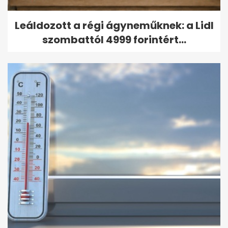
Leáldozott a régi ágyneműknek: a Lidl
szombattól 4999 forintért...