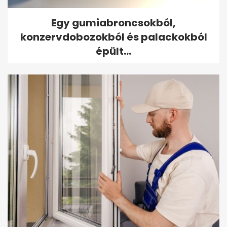
Egy gumiabroncsokból,
konzervdobozokból és palackokból
épült...