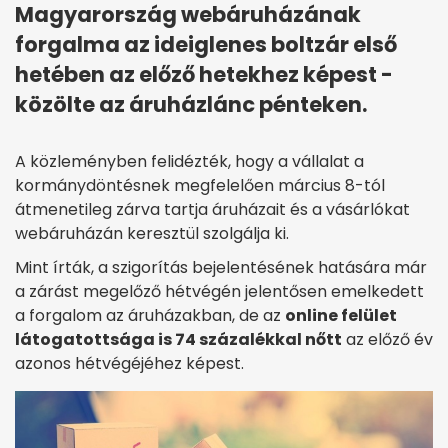
Magyarország webáruházának
forgalma az ideiglenes boltzár első
hetében az előző hetekhez képest -
közölte az áruházlánc pénteken.
A közleményben felidézték, hogy a vállalat a
kormánydöntésnek megfelelően március 8-tól
átmenetileg zárva tartja áruházait és a vásárlókat
webáruházán keresztül szolgálja ki.
Mint írták, a szigorítás bejelentésének hatására már
a zárást megelőző hétvégén jelentősen emelkedett
a forgalom az áruházakban, de az
online felület
látogatottsága is 74 százalékkal nőtt
az előző év
azonos hétvégéjéhez képest.