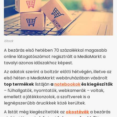
iStock
A bezárás első hetében 70 százalékkal magasabb
online látogatószámot regisztrált a MediaMarkt a
tavalyi azonos időszakhoz képest.
Az adatok szerint a boltzár előtti hétvégén, illetve az
első héten a MediaMarkt webáruházában vásárolt
top termékek
listáján
a
notebookok
és kiegészítők
– fülhallgatók, nyomtatók, webkamerák – voltak,
emellett a játékkonzolok, a szoftverek is a
legnépszerűbb árucikkek közé kerültek.
A listát még kiegészítették az
okostévék
a bezárás