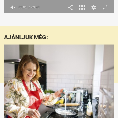
00:02
03:40
0
seconds
of
3
minutes,
AJÁNLJUK MÉG:
41
seconds