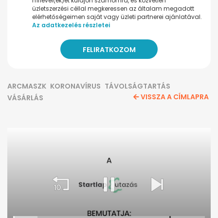
hírlevel(ek)et küldjön számomra, és közvetlen
üzletszerzési céllal megkeressen az általam megadott
elérhetőségeimen saját vagy üzleti partnerei ajánlatával.
Az adatkezelés részletei
ARCMASZK
KORONAVÍRUS
TÁVOLSÁGTARTÁS
VISSZA A CÍMLAPRA
VÁSÁRLÁS