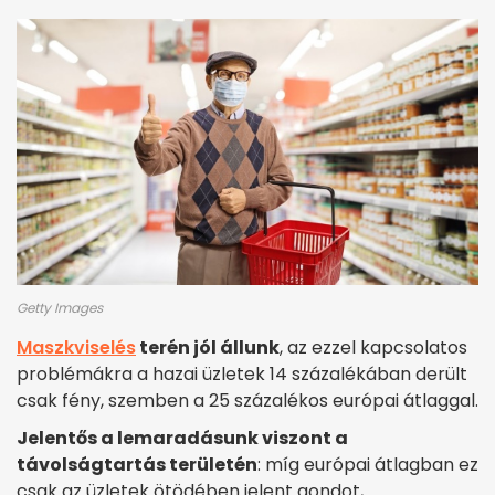
Getty Images
Maszkviselés
terén jól állunk
, az ezzel kapcsolatos
problémákra a hazai üzletek 14 százalékában derült
csak fény, szemben a 25 százalékos európai átlaggal.
Jelentős a lemaradásunk viszont a
távolságtartás területén
: míg európai átlagban ez
csak az üzletek ötödében jelent gondot,