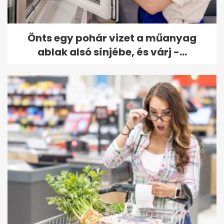
Önts egy pohár vizet a műanyag
ablak alsó sínjébe, és várj -...