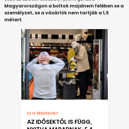
Magyarországon a boltok majdnem felében se a
személyzet, se a vásárlók nem tartják a 1,5
métert
.
EZ IS ÉRDEKELHET:
AZ IDŐSEKTŐL IS FÜGG,