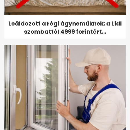
Leáldozott a régi ágyneműknek: a Lidl
szombattól 4999 forintért...