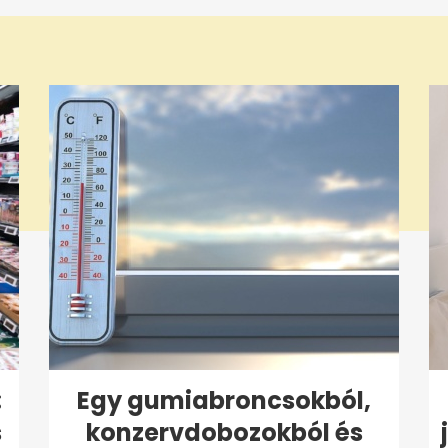
:
Egy gumiabroncsokból,
s
konzervdobozokból és