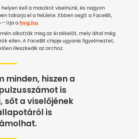
helyen kell a maszkot viselnünk, és nagyon
en takarja el a felülete. Ebben segít a FaceBit,
– írja a
hvg.hu
.
mén alkották meg az érzékelőt, mely által még
 ellen. A FaceBit chipje ugyanis figyelmeztet,
lően illeszkedik az archoz.
 minden, hiszen a
 pulzusszámot is
, sőt a viselőjének
állapotáról is
ámolhat.