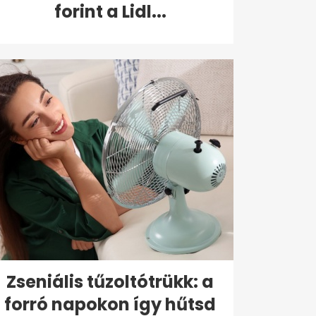
forint a Lidl...
Zseniális tűzoltótrükk: a
forró napokon így hűtsd