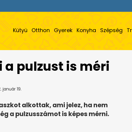
Kütyü
Otthon
Gyerek
Konyha
Szépség
T
a pulzust is méri
 január 19.
szkot alkottak, ami jelez, ha nem
még a pulzusszámot is képes mérni.