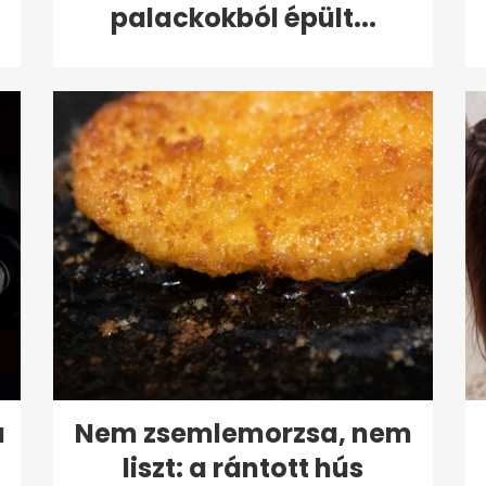
palackokból épült...
a
Nem zsemlemorzsa, nem
liszt: a rántott hús