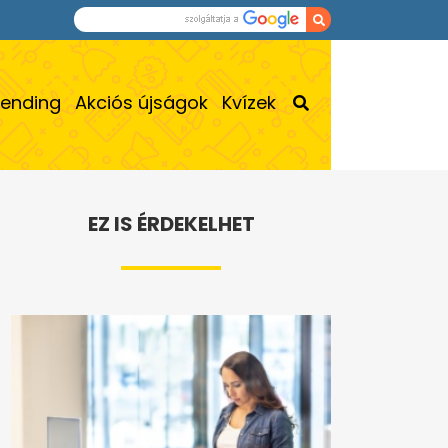
rending
Akciós újságok
Kvízek
EZ IS ÉRDEKELHET