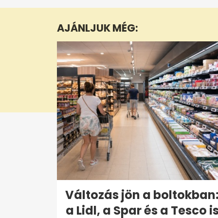
of
47
seconds
Volume
AJÁNLJUK MÉG:
0%
Változás jön a boltokban
a Lidl, a Spar és a Tesco i