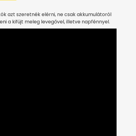
ók azt szeretnék elérni, ne csak akkumulátoról
 a kifújt meleg levegővel, illetve napfénnyel.