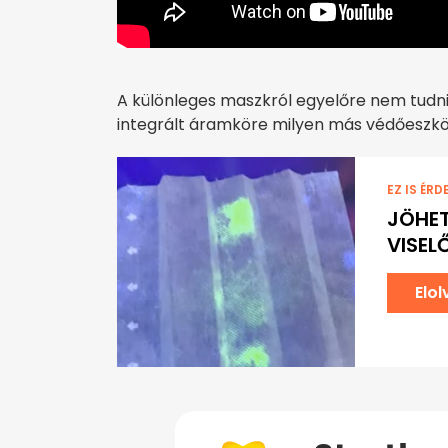
A különleges maszkról egyelőre nem tudni, 
integrált áramköre milyen más védőeszköz
EZ IS ÉRD
JÖHET
VISEL
Elo