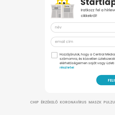
Iratkozz fel a hírl
cikkekről!
Hozzájárulok, hogy a Central Médiacs
számomra, és közvetlen üzletszerz
elérhetőségeimen saját vagy üzleti 
részletei
CHIP
ÉRZÉKELŐ
KORONAVÍRUS
MASZK
PULZU