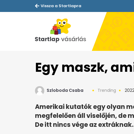
Vissza a Startlapra
Egy maszk, ami 
Szloboda Csaba
Trending
2022.
Amerikai kutatók egy olyan ma
megfelelően áll viselőjén, de 
De itt nincs vége az extráknak.