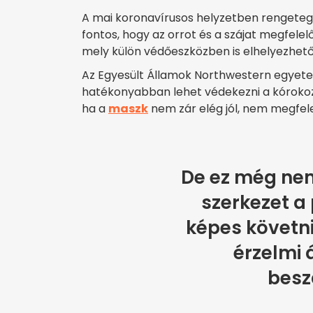
A mai koronavírusos helyzetben rengeteg 
fontos, hogy az orrot és a szájat megfelelő
mely külön védőeszközben is elhelyezhető 
Az Egyesült Államok Northwestern egyete
hatékonyabban lehet védekezni a kórokozók
ha a
maszk
nem zár elég jól, nem megfele
De ez még nem
szerkezet a
képes követni
érzelmi 
besz