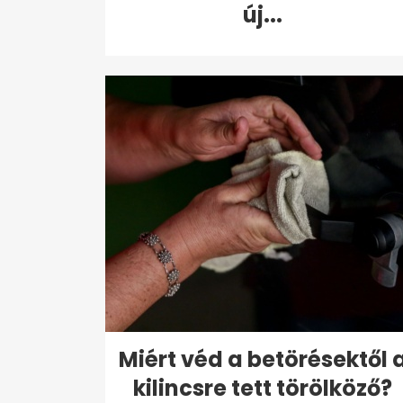
új...
Miért véd a betörésektől 
kilincsre tett törölköző?