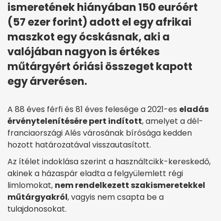
ismeretének hiányában 150 euróért
(57 ezer forint) adott el egy afrikai
maszkot egy ócskásnak, aki a
valójában nagyon is értékes
műtárgyért óriási összeget kapott
egy árverésen.
A 88 éves férfi és 81 éves felesége a 2021-es
eladás
érvénytelenítésére pert indított
, amelyet a dél-
franciaországi Alés városának bírósága kedden
hozott határozatával visszautasított.
Az ítélet indoklása szerint a használtcikk-kereskedő,
akinek a házaspár eladta a felgyülemlett régi
limlomokat,
nem rendelkezett szakismeretekkel
műtárgyakról
, vagyis nem csapta be a
tulajdonosokat.