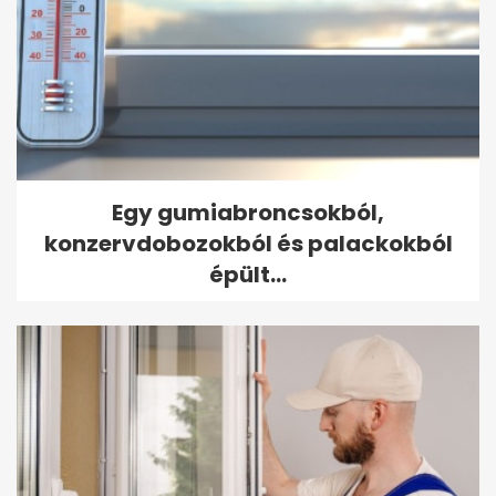
Egy gumiabroncsokból,
konzervdobozokból és palackokból
épült...