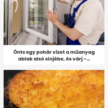
Önts egy pohár vizet a műanyag
ablak alsó sínjébe, és várj -...