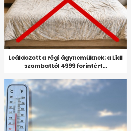
Leáldozott a régi ágyneműknek: a Lidl
szombattól 4999 forintért...