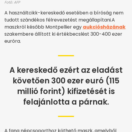
Fotó: AFP
A használtcikk-kereskedő esetében a bíróság nem
tudott szándékos félrevezetést megállapítani.A
maszkról később Montpellier egy
aukciósházának
szakembere állított ki értékbecslést 300-400 ezer
euróra.
A kereskedő ezért az eladást
követően 300 ezer euró (115
millió forint) kifizetését is
felajánlotta a párnak.
A fang népcsoporthoz köthető maszk, amelyből