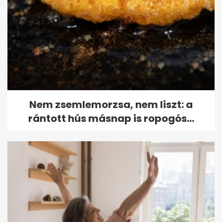
Nem zsemlemorzsa, nem liszt: a
rántott hús másnap is ropogós...