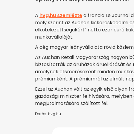
A
hvg.hu szemlézte
a francia Le Journal
mely szerint az Auchan kiskereskedelmi c
elkötelezettségükért” nettó ezer euró kü
munkavállalóját.
A cég magyar leányvállalata rövid közlem
Az Auchan Retail Magyarország nagyon büs
biztosították az áruházak áruellátását és
amelynek elismeréseként minden munkavá
prémiumként. A prémiumról az elmúlt nap
Ezzel az Auchan vált az egyik első olyan f
gazdasági miniszter felhívására, melyben 
megjutalmazására szólított fel.
Forrás: hvg.hu