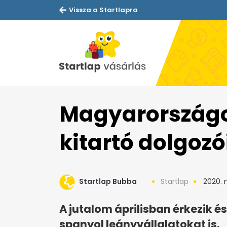
Vissza a Startlapra
Magyarországo
kitartó dolgoz
Startlap Bubba
Startlap
2020. 
A jutalom áprilisban érkezik é
spanyol leányvállalatokat is.