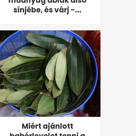
műanyag ablak alsó
sínjébe, és várj -...
Miért ajánlott
babérlevelet tenni a