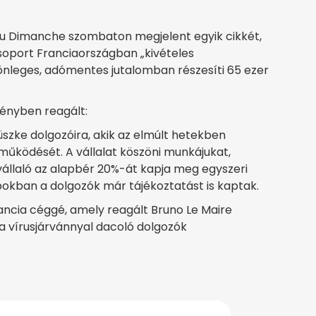
 du Dimanche szombaton megjelent egyik cikkét,
soport Franciaországban „kivételes
lönleges, adómentes jutalomban részesíti 65 ezer
ényben reagált:
zke dolgozóira, akik az elmúlt hetekben
 működését. A vállalat köszöni munkájukat,
llaló az alapbér 20%-át kapja meg egyszeri
okban a dolgozók már tájékoztatást is kaptak.
rancia céggé, amely reagált Bruno Le Maire
a vírusjárvánnyal dacoló dolgozók