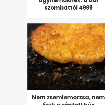
ágyneműknek: a Lidl
szombattól 4999
forintért...
Nem zsemlemorzsa, nem
liszt: a rántott hús