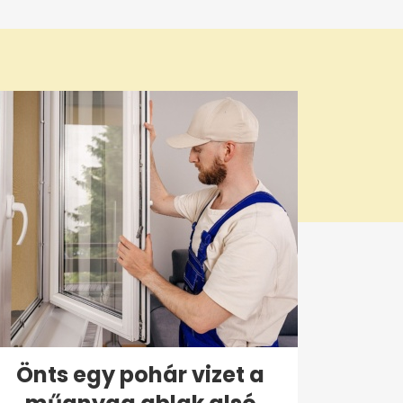
Önts egy pohár vizet a