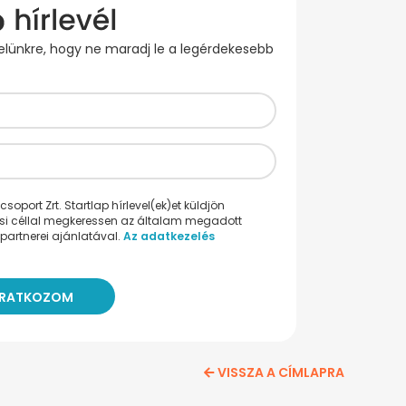
evelünkre, hogy ne maradj le a legérdekesebb
oport Zrt. Startlap hírlevel(ek)et küldjön
ési céllal megkeressen az általam megadott
partnerei ajánlatával.
Az adatkezelés
VISSZA A CÍMLAPRA