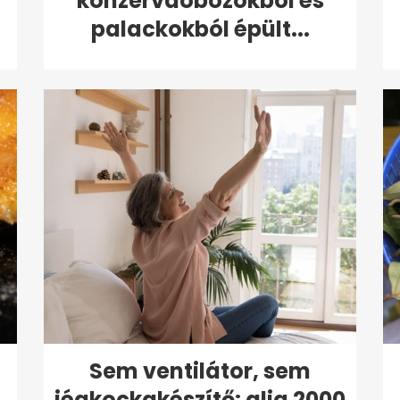
konzervdobozokból és
palackokból épült...
Sem ventilátor, sem
jégkockakészítő: alig 2000