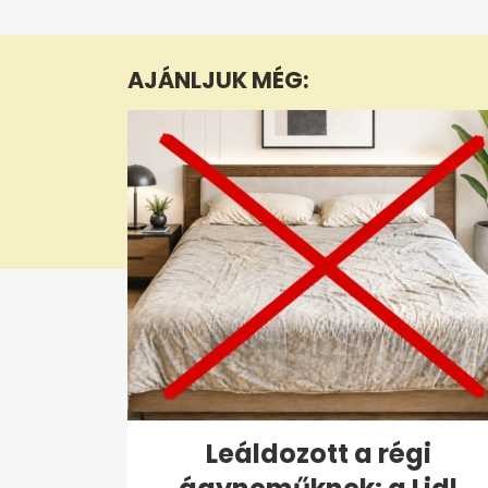
seconds
of
1
minute,
AJÁNLJUK MÉG:
16
seconds
Volume
0%
Leáldozott a régi