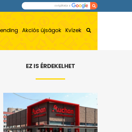
rending
Akciós újságok
Kvízek
EZ IS ÉRDEKELHET