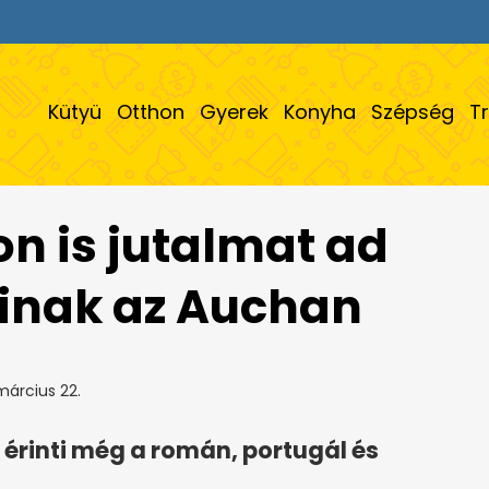
Kütyü
Otthon
Gyerek
Konyha
Szépség
T
n is jutalmat ad
óinak az Auchan
március 22.
s érinti még a román, portugál és