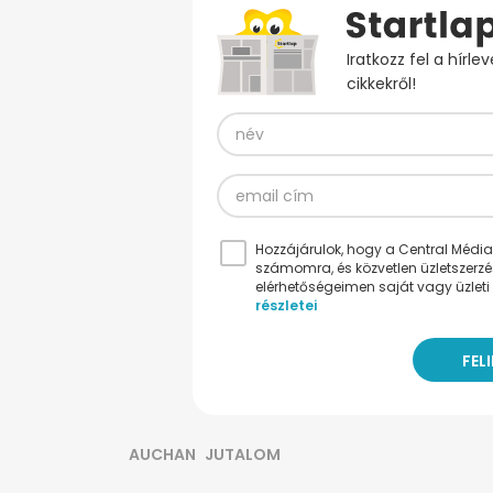
Iratkozz fel a hírl
cikkekről!
Hozzájárulok, hogy a Central Médiacs
számomra, és közvetlen üzletszerz
elérhetőségeimen saját vagy üzleti 
részletei
AUCHAN
JUTALOM