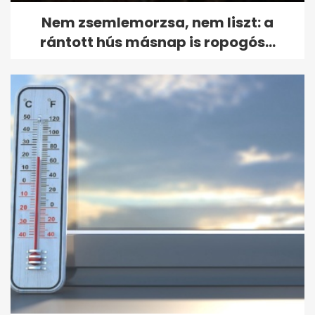
Nem zsemlemorzsa, nem liszt: a
rántott hús másnap is ropogós...