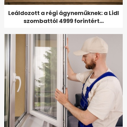
Leáldozott a régi ágyneműknek: a Lidl
szombattól 4999 forintért...