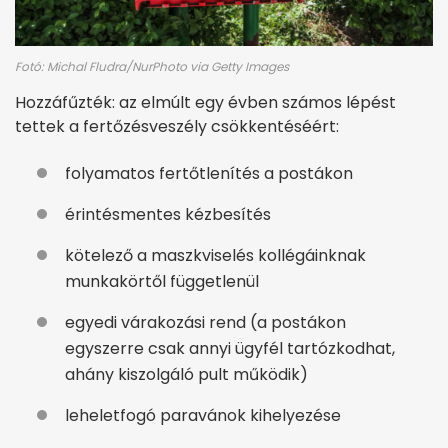
Fotó: Michal Fludra/NurPhoto via Getty Images
Hozzáfűzték: az elmúlt egy évben számos lépést
tettek a fertőzésveszély csökkentéséért:
folyamatos fertőtlenítés a postákon
érintésmentes kézbesítés
kötelező a maszkviselés kollégáinknak
munkakörtől függetlenül
egyedi várakozási rend (a postákon
egyszerre csak annyi ügyfél tartózkodhat,
ahány kiszolgáló pult működik)
leheletfogó paravánok kihelyezése