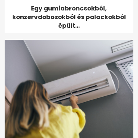
Egy gumiabroncsokból,
konzervdobozokból és palackokból
épült...