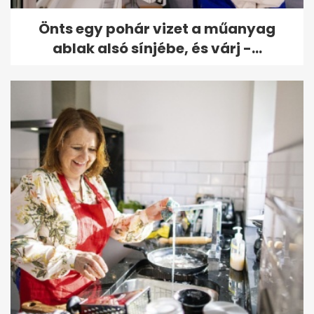
Önts egy pohár vizet a műanyag
ablak alsó sínjébe, és várj -...