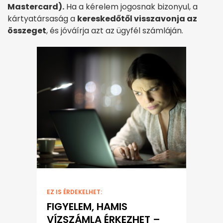
Mastercard).
Ha a kérelem jogosnak bizonyul, a
kártyatársaság a
kereskedőtől visszavonja az
összeget
, és jóváírja azt az ügyfél számláján.
EZ IS ÉRDEKELHET:
FIGYELEM, HAMIS
VÍZSZÁMLA ÉRKEZHET –