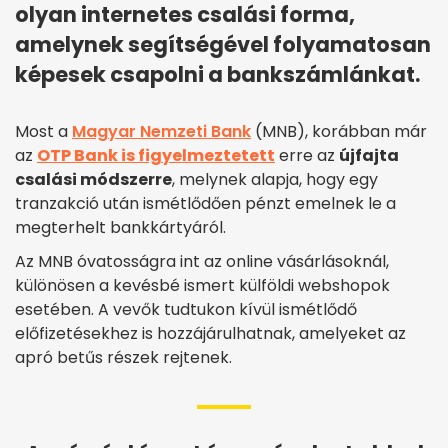
olyan internetes csalási forma,
amelynek segítségével folyamatosan
képesek csapolni a bankszámlánkat.
Most a
Magyar Nemzeti Bank
(MNB), korábban már
az
OTP Bank is figyelmeztetett
erre az
újfajta
csalási módszerre
, melynek alapja, hogy egy
tranzakció után ismétlődően pénzt emelnek le a
megterhelt bankkártyáról.
Az MNB óvatosságra int az online vásárlásoknál,
különösen a kevésbé ismert külföldi webshopok
esetében. A vevők tudtukon kívül ismétlődő
előfizetésekhez is hozzájárulhatnak, amelyeket az
apró betűs részek rejtenek.