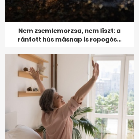
Nem zsemlemorzsa, nem liszt: a
rántott hús másnap is ropogós...