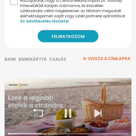
Hozzájárulok, hogy a Central Médiacsoport Zrt. Startlap
hírlevel(ek)et küldjön számomra, és közvetlen
üzletszerzési céllal megkeressen az általam megadott
elérhetőségeimen saját vagy üzleti partnerei ajánlatával.
Az adatkezelés részletei
VISSZA A CÍMLAPRA
BANK
BANKKÁRTYA
CSALÁS