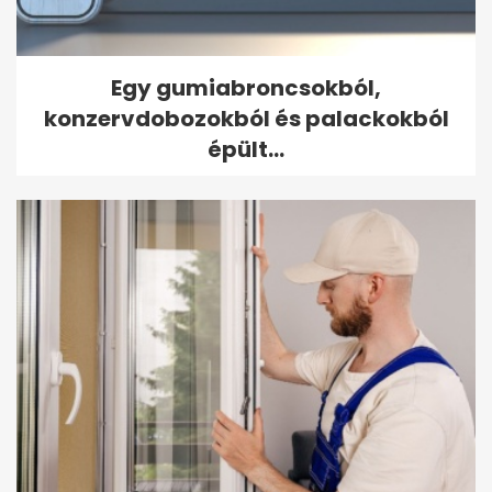
Egy gumiabroncsokból,
konzervdobozokból és palackokból
épült...