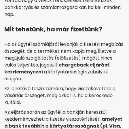
Fontos, hogy a vevők rendszeresen ellenőrizzék
bankkártyás és számlamozgásaikat, ha kell minden
nap.
Mit tehetünk, ha már fizettünk?
Ha az ügyfél számlájáról levonják a fizetési megbízás
összegét, de a terméket nem kapja meg, illetve a
megújuló szolgáltatás (előfizetés) mögött nincs
valós teljesítés, jogosult
chargeback eljárást
kezdeményezni
a kártyatársasági szabályok
alapján.
Ez lehetővé teszi számára, hogy visszakövetelje a
vásárlás összegét, még akkor is, ha a kereskedő
külföldi.
Az eljárás során az ügyfél a bankján keresztül
kezdeményezheti a fizetés visszatérítését,
amelyet
a bank továbbít a kártyatársaságnak (pl. Visa,