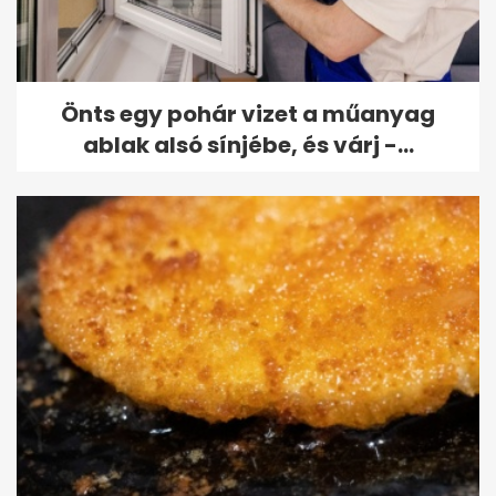
Önts egy pohár vizet a műanyag
ablak alsó sínjébe, és várj -...