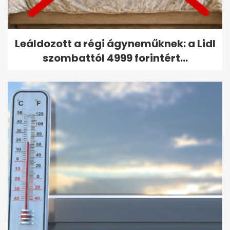
Leáldozott a régi ágyneműknek: a Lidl
szombattól 4999 forintért...