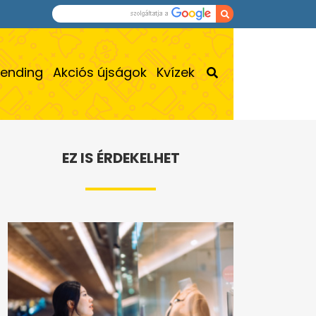
rending
Akciós újságok
Kvízek
EZ IS ÉRDEKELHET