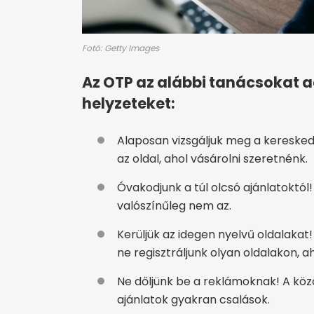
Fotó: Getty Images
Az OTP az alábbi tanácsokat ad
helyzeteket:
Alaposan vizsgáljuk meg a kereske
az oldal, ahol vásárolni szeretnénk.
Óvakodjunk a túl olcsó ajánlatoktól!
valószínűleg nem az.
Kerüljük az idegen nyelvű oldalaka
ne regisztráljunk olyan oldalakon, a
Ne dőljünk be a reklámoknak! A köz
ajánlatok gyakran csalások.