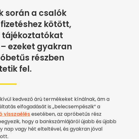
k során a csalók
izetéshez kötött,
 tájékoztatókat
– ezeket gyakran
róbetűs részben
etik fel.
dkívül kedvező árú termékeket kínálnak, ám a
áltatás elfogadását is „belecsempészik” a
ó visszaélés
esetében, az apróbetűs rész
leegyezik, hogy a bankszámlájáról újabb és újabb
 nap vagy hét elteltével, és gyakran jóval
ott.