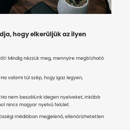
ja, hogy elkerüljük az ilyen
dőt! Mindig nézzük meg, mennyire megbízható
 Ha valami túl szép, hogy igaz legyen,
t! Ha nem beszélünk idegen nyelveket, inkább
hol nincs magyar nyelvű felület.
össégi médiában megjelenő, ellenőrizhetetlen