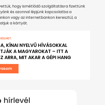
vettük, hogy ismétlődő szolgáltatásra fizettünk
rtyánk és azonnal lépjünk kapcsolatba a
nkon vagy az internetbankon keresztül, a
tjuk a kártyát.
EKELHET:
A, KÍNAI NYELVŰ HÍVÁSOKKAL
TJÁK A MAGYAROKAT – ITT A
Z ARRA, MIT AKAR A GÉPI HANG
lvasom