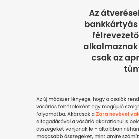
Az átverése
bankkártyás f
félrevezető
alkalmaznak 
csak az ap
tünt
Az új módszer lényege, hogy a csalók ren
vásárlás feltételeként egy megújuló szolg
folyamatba. Akárcsak a
Zara nevével val
elfogadásával a vásárló akaratlanul is be
összegeket vonjanak le – általában néhány
magasabb összegeket, mint amire számít