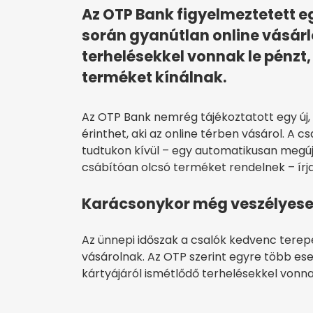
Az OTP Bank figyelmeztetett e
során gyanútlan online vásár
terhelésekkel vonnak le pénzt
terméket kínálnak.
Az OTP Bank nemrég tájékoztatott egy új,
érinthet, aki az online térben vásárol. A 
tudtukon kívül – egy automatikusan megúju
csábítóan olcsó terméket rendelnek – írj
Karácsonykor még veszélyeseb
Az ünnepi időszak a csalók kedvenc terep
vásárolnak. Az OTP szerint egyre több ese
kártyájáról ismétlődő terhelésekkel vonna