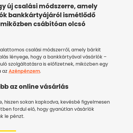
gy új csalási módszerre, amely
lók bankkártyájáról ismétlődő
, miközben csábítóan olcsó
 alattomos csalási módszerről, amely bárkit
csalás lényege, hogy a bankkártyával vásárlók –
ló szolgáltatásra is előfizetnek, miközben egy
a az
Azénpénzem
.
b az online vásárlás
e, hiszen sokan kapkodva, kevésbé figyelmesen
tben fordul elő, hogy gyanútlan vásárlók
k le pénzt.