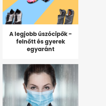
A legjobb úszócipők -
felnőtt és gyerek
egyaránt