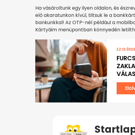
Ha vásároltunk egy ilyen oldalon, és észre
elő akaratunkon kívül, tiltsuk le a bankká
bankunkkal! Az OTP-nél például a mobilba
Kártyáim menüpontban könnyedén letiltha
EZ IS ÉRD
FURCS
ZAKLA
VÁLAS
Elo