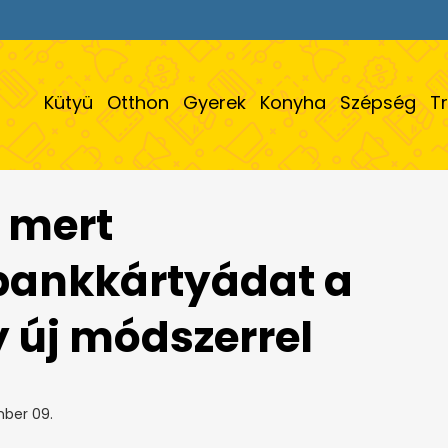
Kütyü
Otthon
Gyerek
Konyha
Szépség
T
, mert
 bankkártyádat a
 új módszerrel
ber 09.