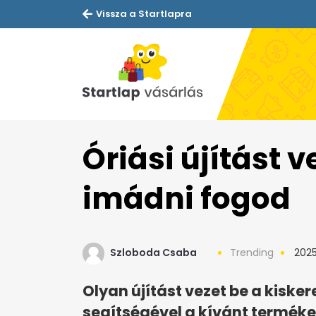
Vissza a Startlapra
Óriási újítást ve
imádni fogod
Szloboda Csaba
Trending
2025
Olyan újítást vezet be a kisk
segítségével a kívánt terméket