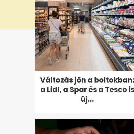
Változás jön a boltokban
a Lidl, a Spar és a Tesco i
új...