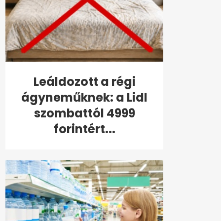
Leáldozott a régi
ágyneműknek: a Lidl
szombattól 4999
forintért...