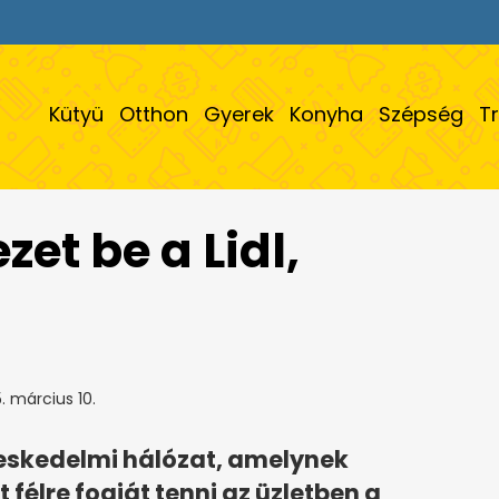
Kütyü
Otthon
Gyerek
Konyha
Szépség
T
zet be a Lidl,
. március 10.
ereskedelmi hálózat, amelynek
 félre fogját tenni az üzletben a