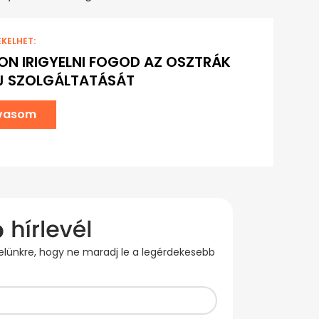
EKELHET:
N IRIGYELNI FOGOD AZ OSZTRÁK
ÚJ SZOLGÁLTATÁSÁT
lvasom
evelünkre, hogy ne maradj le a legérdekesebb