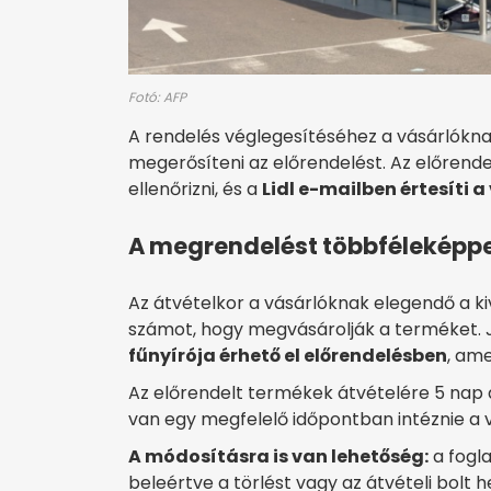
Fotó: AFP
A rendelés véglegesítéséhez a vásárlókna
megerősíteni az előrendelést. Az előrende
ellenőrizni, és a
Lidl e-mailben értesíti a
A megrendelést többféleképp
Az átvételkor a vásárlóknak elegendő a ki
számot, hogy megvásárolják a terméket. J
fűnyírója érhető el előrendelésben
, ame
Az előrendelt termékek átvételére 5 nap 
van egy megfelelő időpontban intéznie a 
A módosításra is van lehetőség:
a fogla
beleértve a törlést vagy az átvételi bolt