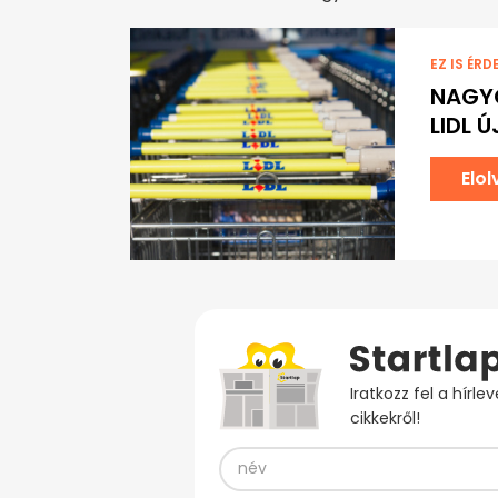
EZ IS ÉRD
NAGYO
LIDL 
Elo
Iratkozz fel a hírl
cikkekről!