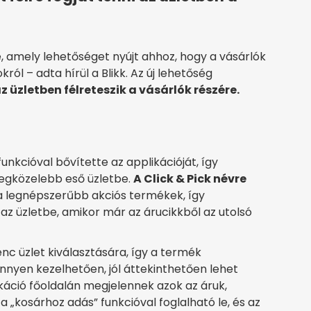
be, amely lehetőséget nyújt ahhoz, hogy a vásárlók
ól – adta hírül a Blikk. Az új lehetőség
 üzletben félreteszik a vásárlók részére.
 funkcióval bővítette az applikációját, így
legközelebb eső üzletbe.
A Click & Pick névre
a legnépszerűbb akciós termékek, így
z üzletbe, amikor már az árucikkből az utolsó
enc üzlet kiválasztására, így a termék
önnyen kezelhetően, jól áttekinthetően lehet
káció főoldalán megjelennek azok az áruk,
 „kosárhoz adás” funkcióval foglalható le, és az