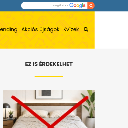
rending
Akciós újságok
Kvízek
EZ IS ÉRDEKELHET