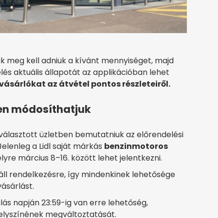
k meg kell adniuk a kívánt mennyiséget, majd
lés aktuális állapotát az applikációban lehet
 vásárlókat az átvétel pontos részleteiről.
en módosíthatjuk
választott üzletben bemutatniuk az előrendelési
elenleg a Lidl saját márkás
benzinmotoros
lyre március 8–16. között lehet jelentkezni.
áll rendelkezésre, így mindenkinek lehetősége
vásárlást.
lás napján 23:59-ig van erre lehetőség,
 helyszínének megváltoztatását.