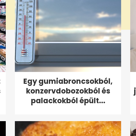
:
Egy gumiabroncsokból,
s
konzervdobozokból és
palackokból épült...