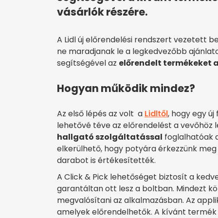
vásárlók részére.
A Lidl új előrendelési rendszert vezetett 
ne maradjanak le a legkedvezőbb ajánlatokr
segítségével az
előrendelt termékeket az
Hogyan működik mindez?
Az első lépés az volt a
Lidltől
, hogy egy új
lehetővé téve az előrendelést a vevőhöz 
hallgató szolgáltatással
foglalhatóak 
elkerülhető, hogy potyára érkezzünk meg a
darabot is értékesítették.
A Click & Pick lehetőséget biztosít a kedv
garantáltan ott lesz a boltban. Mindezt k
megvalósítani az alkalmazásban. Az appli
amelyek előrendelhetők. A kívánt termék a