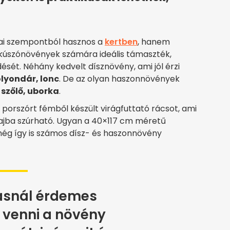
ai szempontból hasznos a
kertben
, hanem
s kúszónövények számára ideális támaszték,
ését. Néhány kedvelt dísznövény, ami jól érzi
olyondár, lonc
. De az olyan haszonnövények
 szőlő, uborka
.
a porszórt fémből készült virágfuttató rácsot, ami
lajba szúrható. Ugyan a 40×117 cm méretű
 még így is számos dísz- és haszonnövény
ásnál érdemes
 venni a növény