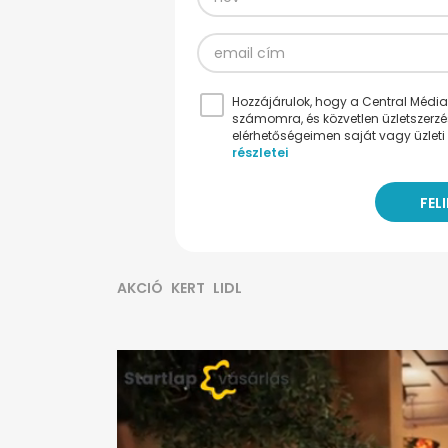
Hozzájárulok, hogy a Central Médiacs
számomra, és közvetlen üzletszerz
elérhetőségeimen saját vagy üzleti 
részletei
AKCIÓ
KERT
LIDL