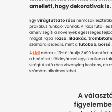
amellett, hogy dekoratívak is.
Egy
virágfuttató rács
nemcsak esztétik
praktikus funkciói vannak. A rács futó- é
amely segíti a növények egészséges fejlőd
magát rajta:
rózsa, lilaakác, trombitaf
számára is ideális, mint a
futóbab, borsó,
A
Lidl
március 13-tól árulja 3499 forintért 
a beépített földnyárssal egyszerűen a ta
virágfuttató rács viszonylag keskeny, de
számára alkalmas lehet.
A választ
figyelembe