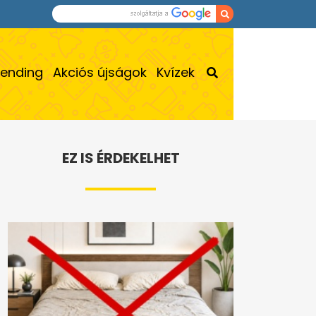
rending
Akciós újságok
Kvízek
EZ IS ÉRDEKELHET