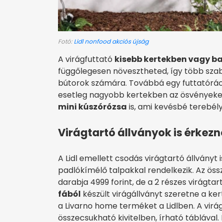
Fotó:
Lidl nonfood akciós újság
A virágfuttató
kisebb kertekben vagy ba
függőlegesen növesztheted, így több sza
bútorok számára. Továbbá egy futtatórács j
esetleg nagyobb kertekben az ösvényeket 
mini kúszórózsa
is, ami kevésbé terebély
Virágtartó állványok is érkez
A Lidl emellett csodás virágtartó állványt 
padlókímélő talpakkal rendelkezik. Az ös
darabja 4999 forint, de a 2 részes virágtar
fából
készült virágállványt szeretne a kert
a Livarno home terméket a Lidlben. A virág
összecsukható kivitelben, írható táblával. 