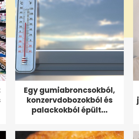
:
Egy gumiabroncsokból,
s
konzervdobozokból és
palackokból épült...