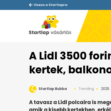
Vissza a Startlapra
A Lidl 3500 fori
kertek, balkon
Startlap Bubba
Trending
2025.
A tavasz a Lidl polcaira is me
amik a kisebb kertekben, erkél