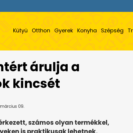
Kütyü
Otthon
Gyerek
Konyha
Szépség
T
ntért árulja a
ok kincsét
 március 09.
gérkezett, számos olyan termékkel,
yeken is praktikusak lehetnek,