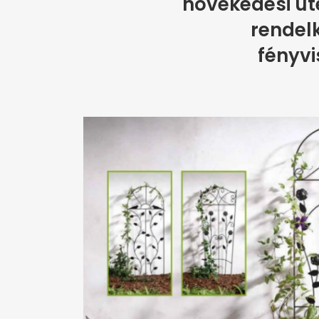
növekedési üte
rendelk
fényvi