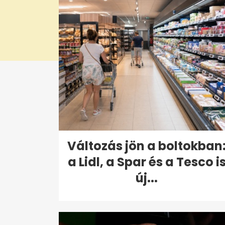
Változás jön a boltokban
a Lidl, a Spar és a Tesco i
új...