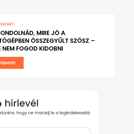
EKELHET:
ONDOLNÁD, MIRE JÓ A
TÓGÉPBEN ÖSSZEGYŰLT SZÖSZ –
 NEM FOGOD KIDOBNI
lvasom
evelünkre, hogy ne maradj le a legérdekesebb