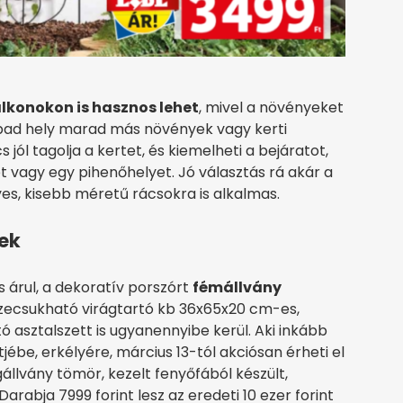
lkonokon is hasznos lehet
, mivel a növényeket
bad hely marad más növények vagy kerti
ól tagolja a kertet, és kiemelheti a bejáratot,
vagy egy pihenőhelyet. Jó választás rá akár a
es, kisebb méretű rácsokra is alkalmas.
nek
is árul, a dekoratív porszórt
fémállvány
szecsukható virágtartó kb 36x65x20 cm-es,
tó asztalszett is ugyanennyibe kerül. Aki inkább
jébe, erkélyére, március 13-tól akciósan érheti el
állvány tömör, kezelt fenyőfából készült,
Darabja 7999 forint lesz az eredeti 10 ezer forint