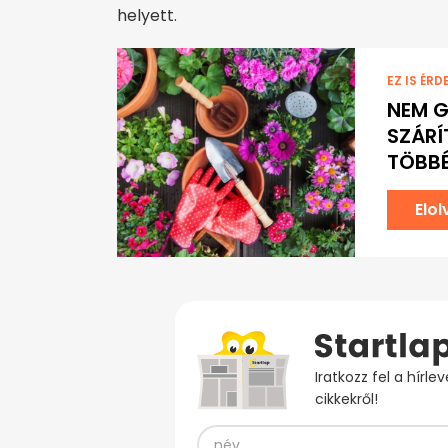
helyett.
EZ IS ÉRD
NEM G
SZÁRÍ
TÖBBÉ
Elo
Iratkozz fel a hírl
cikkekről!