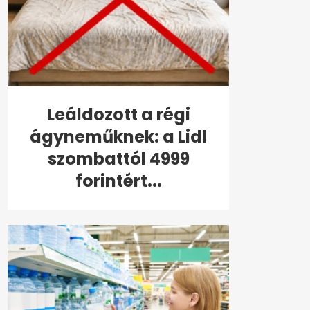
Leáldozott a régi
ágyneműknek: a Lidl
szombattól 4999
forintért...