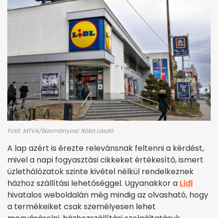
Fotó: MTVA/Bizományosi: Róka László
A lap azért is érezte relevánsnak feltenni a kérdést,
mivel a napi fogyasztási cikkeket értékesítő, ismert
üzlethálózatok szinte kivétel nélkül rendelkeznek
házhoz szállítási lehetőséggel. Ugyanakkor a
Lidl
hivatalos weboldalán még mindig az olvasható, hogy
a termékeiket csak személyesen lehet