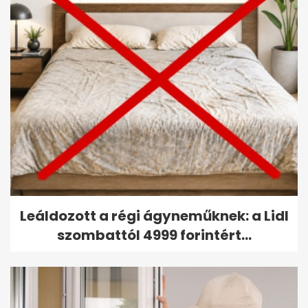
Leáldozott a régi ágyneműknek: a Lidl
szombattól 4999 forintért...