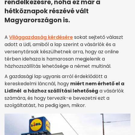
rendelkezésre, noha ez már a
hétköznapok részévé vált
Magyarországon is.
A
Világgazdaság kérdésére
sokat sejtető választ
adott a Lidl, amiből a lap szerint a vásárlók és a
versenytársak készülhetnek arra, hogy az online
térben idehaza is hamarosan megjelenik a
házhozszállítás lehetősége a német multinál.
A gazdasági lap ugyanis arról érdeklődött a
kereskedelmi láncnál, hogy
miért nem érhető el a
Lidlnél a házhoz szállítási lehetőség
a vásárlók
számára, és hogy tervezik-e bevezetni ezt a
szolgáltatást, ha pedig igen, mikor.