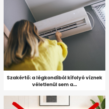
Szakértő: a légkondiból kifolyó víznek
véletlenül sem a...