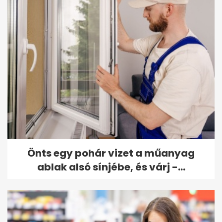
Önts egy pohár vizet a műanyag
ablak alsó sínjébe, és várj -...