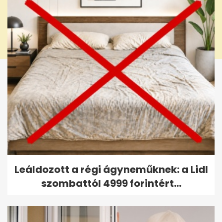
Leáldozott a régi ágyneműknek: a Lidl
szombattól 4999 forintért...