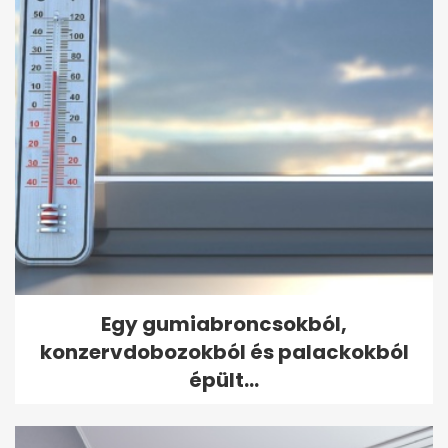
Egy gumiabroncsokból,
konzervdobozokból és palackokból
épült...