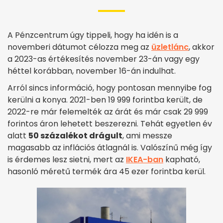
A Pénzcentrum úgy tippeli, hogy ha idén is a
novemberi dátumot célozza meg az
üzletlánc
, akkor
a 2023-as értékesítés
november 23-án vagy egy
héttel korábban, november 16-án indulhat.
Arról sincs információ, hogy pontosan mennyibe fog
kerülni a konya. 2021-ben 19 999 forintba került, de
2022-re már felemelték az árát és már csak 29 999
forintos áron lehetett beszerezni. Tehát egyetlen év
alatt
50 százalékot drágult
, ami messze
magasabb az inflációs átlagnál is. Valószínű még így
is érdemes lesz sietni, mert az
IKEA-ban
kapható,
hasonló méretű termék ára 45 ezer forintba kerül.