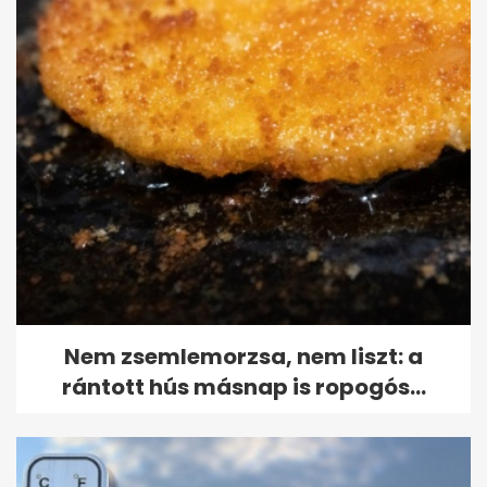
Nem zsemlemorzsa, nem liszt: a
rántott hús másnap is ropogós...