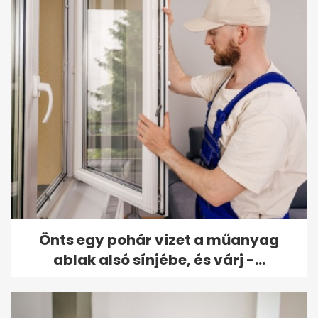
Önts egy pohár vizet a műanyag
ablak alsó sínjébe, és várj -...