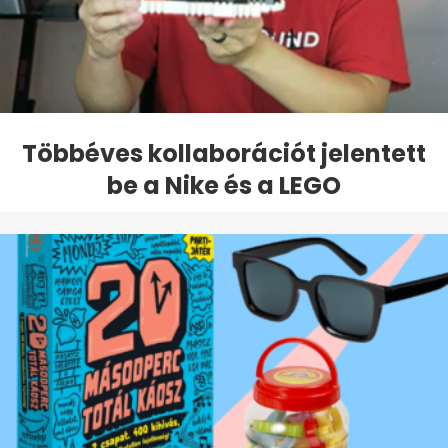
Többéves kollaborációt jelentett
be a Nike és a LEGO