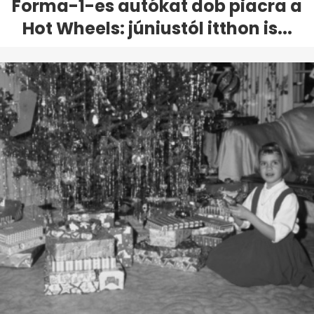
Forma-1-es autókat dob piacra a
Hot Wheels: júniustól itthon is...