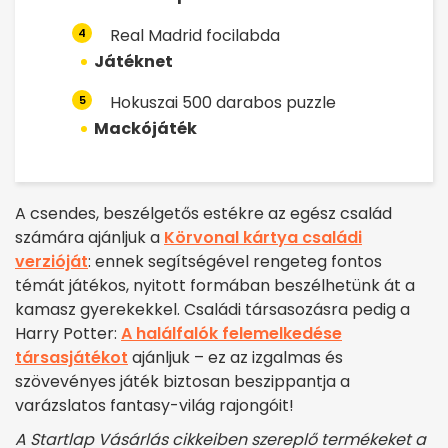
Real Madrid focilabda
4
Játéknet
Hokuszai 500 darabos puzzle
5
Mackójáték
A csendes, beszélgetős estékre az egész család
számára ajánljuk a
Körvonal kártya családi
verzióját
: ennek segítségével rengeteg fontos
témát játékos, nyitott formában beszélhetünk át a
kamasz gyerekekkel. Családi társasozásra pedig a
Harry Potter:
A halálfalók felemelkedése
társasjátékot
ajánljuk – ez az izgalmas és
szövevényes játék biztosan beszippantja a
varázslatos fantasy-világ rajongóit!
A Startlap Vásárlás cikkeiben szereplő termékeket a