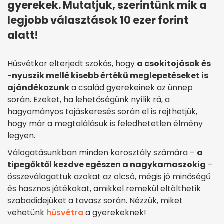
gyerekek. Mutatjuk, szerintünk mik a
legjobb választások 10 ezer forint
alatt!
Húsvétkor elterjedt szokás, hogy
a csokitojások és
-nyuszik mellé kisebb értékű meglepetéseket is
ajándékozunk
a család gyerekeinek az ünnep
során. Ezeket, ha lehetőségünk nyílik rá, a
hagyományos tojáskeresés során el is rejthetjük,
hogy már a megtalálásuk is feledhetetlen élmény
legyen.
Válogatásunkban minden korosztály számára –
a
tipegőktől kezdve egészen a nagykamaszokig
–
összeválogattuk azokat az olcsó, mégis jó minőségű
és hasznos játékokat, amikkel remekül eltölthetik
szabadidejüket a tavasz során. Nézzük, miket
vehetünk
húsvétra
a gyerekeknek!