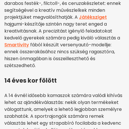
darabos festék-, filctoll-, és ceruzakészletet: ennek
segítségével a kreatív művészlelkek minden
projektjüket megvalósíthatják. A
Játéksziget
hajgumi-készítője szintén nagy teret enged a
kreativitásnak. A precizitást igénylő feladatokat
kedvelő gyerekek számára pedig kiváló választás a
Smartivity
fából készült versenyautó-modellje:
ennek összerakásához nincs szükség ragasztóra,
hiszen önmagában is összeilleszthető és
szétszedhető.
14 éves kor fölött
A 14 évnél idősebb kamaszok számára valódi kihívás
lehet az ajándékválasztás: nekik olyan termékeket
válogattunk, amelyek a lehető legjobban személyre
szabhatók. A sportrajongók számára remek
választás lehet egy strapabíró focilabda a kedvenc