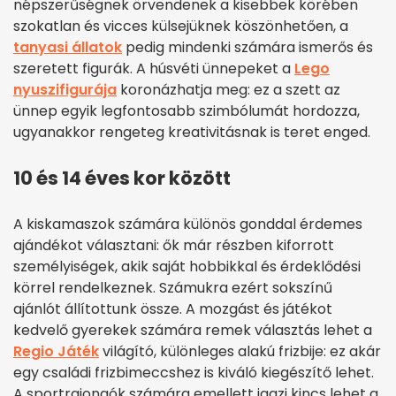
népszerűségnek örvendenek a kisebbek körében
szokatlan és vicces külsejüknek köszönhetően, a
tanyasi állatok
pedig mindenki számára ismerős és
szeretett figurák. A húsvéti ünnepeket a
Lego
nyuszifigurája
koronázhatja meg: ez a szett az
ünnep egyik legfontosabb szimbólumát hordozza,
ugyanakkor rengeteg kreativitásnak is teret enged.
10 és 14 éves kor között
A kiskamaszok számára különös gonddal érdemes
ajándékot választani: ők már részben kiforrott
személyiségek, akik saját hobbikkal és érdeklődési
körrel rendelkeznek. Számukra ezért sokszínű
ajánlót állítottunk össze. A mozgást és játékot
kedvelő gyerekek számára remek választás lehet a
Regio Játék
világító, különleges alakú frizbije: ez akár
egy családi frizbimeccshez is kiváló kiegészítő lehet.
A sportrajongók számára emellett igazi kincs lehet a