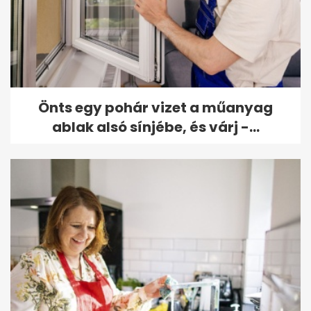
Önts egy pohár vizet a műanyag
ablak alsó sínjébe, és várj -...