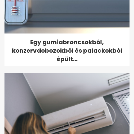
Egy gumiabroncsokból,
konzervdobozokból és palackokból
épült...