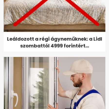
Leáldozott a régi ágyneműknek: a Lidl
szombattól 4999 forintért...