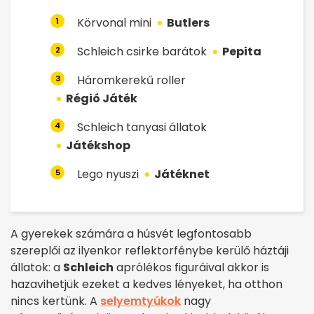
Körvonal mini
Butlers
1
Schleich csirke barátok
Pepita
2
Háromkerekű roller
3
Régió Játék
Schleich tanyasi állatok
4
Játékshop
Lego nyuszi
Játéknet
5
A gyerekek számára a húsvét legfontosabb
szereplői az ilyenkor reflektorfénybe kerülő háztáji
állatok: a
Schleich
aprólékos figuráival akkor is
hazavihetjük ezeket a kedves lényeket, ha otthon
nincs kertünk. A
selyemtyúkok
nagy