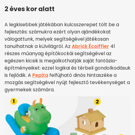
2 éves kor alatt
A legkisebbek játékában kulcsszerepet tölt be a
fejlesztés: számukra ezért olyan ajándékokat
válogattunk, melyek segítségével játékosan
tanulhatnak a külvilágról. Az
Abrick Écoiffier
41
részes műanyag építőkockái segítségével az
egészen kicsik is megalkothatják saját fantázia-
építményeiket: ezzel logikai és térbeli gondolkodásuk
is fejlődik. A
Pepita
felfújható dinós hintaszéke a
mozgás segítségével nyújt fejlesztő tevékenységet a
gyermekek számára.