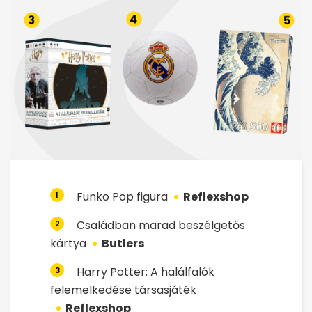
Funko Pop figura
Reflexshop
1
Családban marad beszélgetős
2
kártya
Butlers
Harry Potter: A halálfalók
3
felemelkedése társasjáték
Reflexshop