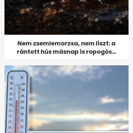
Nem zsemlemorzsa, nem liszt: a
rántott hús másnap is ropogós...