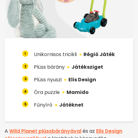
Unikornisos tricikli
Régió Játék
1
Plüss bárány
Játéksziget
2
Plüss nyuszi
Elis Design
3
Óra puzzle
Mamido
4
Fűnyíró
Játéknet
5
A
Wild Planet plüssbárányával
és az
Elis Design