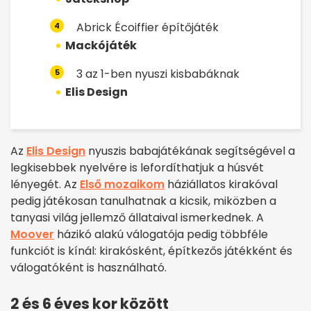
Abrick Écoiffier építőjáték
4
Mackójáték
3 az 1-ben nyuszi kisbabáknak
5
Elis Design
Az
Elis Design
nyuszis babajátékának segítségével a
legkisebbek nyelvére is lefordíthatjuk a húsvét
lényegét. Az
Első mozaikom
háziállatos kirakóval
pedig játékosan tanulhatnak a kicsik, miközben a
tanyasi világ jellemző állataival ismerkednek. A
Moover
házikó alakú válogatója pedig többféle
funkciót is kínál: kirakósként, építkezős játékként és
válogatóként is használható.
2 és 6 éves kor között