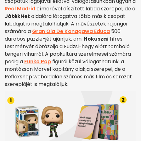
csapatuk logójával ellátva: válogatásunkban ugyan a
Real Madrid
címerével díszített labda szerepel, de a
JátékNet
oldalára látogatva több másik csapat
labdáját is megtalálhatjuk. A művészetek rajongói
számára a
Gran Ola De Kanagawa Educa
500
darabos puzzle-jét ajánljuk, ami
Hokuszai
híres
festményét ábrázolja a Fudzsi-hegy előtt tomboló
tengeri viharról. A popkultúra szerelmesei számára
pedig a
Funko Pop
figurái közül válogathatunk: a
montázson Marvel kapitány alakja szerepel, de a
Reflexshop weboldalán számos más film és sorozat
szereplőjét is megtaláljuk.