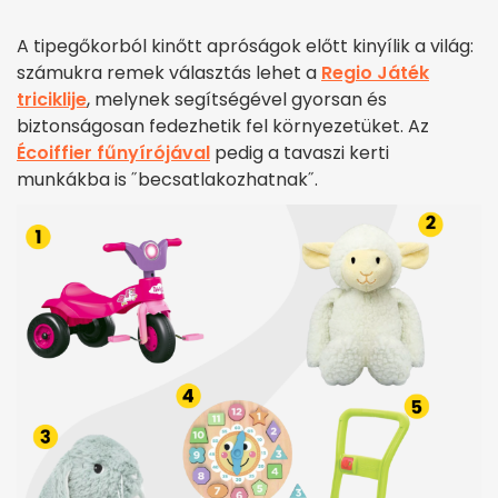
A tipegőkorból kinőtt apróságok előtt kinyílik a világ:
számukra remek választás lehet a
Regio Játék
triciklije
, melynek segítségével gyorsan és
biztonságosan fedezhetik fel környezetüket. Az
Écoiffier fűnyírójával
pedig a tavaszi kerti
munkákba is ˝becsatlakozhatnak˝.