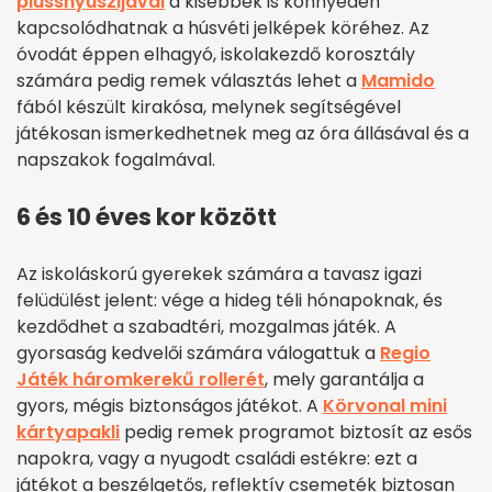
plüssnyuszijával
a kisebbek is könnyedén
kapcsolódhatnak a húsvéti jelképek köréhez. Az
óvodát éppen elhagyó, iskolakezdő korosztály
számára pedig remek választás lehet a
Mamido
fából készült kirakósa, melynek segítségével
játékosan ismerkedhetnek meg az óra állásával és a
napszakok fogalmával.
6 és 10 éves kor között
Az iskoláskorú gyerekek számára a tavasz igazi
felüdülést jelent: vége a hideg téli hónapoknak, és
kezdődhet a szabadtéri, mozgalmas játék. A
gyorsaság kedvelői számára válogattuk a
Regio
Játék háromkerekű rollerét
, mely garantálja a
gyors, mégis biztonságos játékot. A
Körvonal mini
kártyapakli
pedig remek programot biztosít az esős
napokra, vagy a nyugodt családi estékre: ezt a
játékot a beszélgetős, reflektív csemeték biztosan