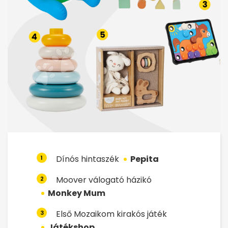
Dínós hintaszék
Pepita
1
Moover válogató házikó
2
Monkey Mum
Első Mozaikom kirakós játék
3
Játékshop