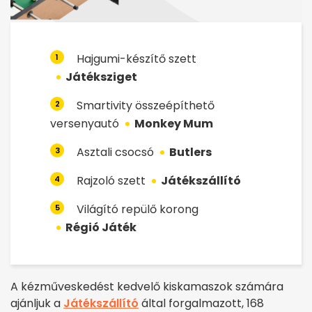
Hajgumi-készítő szett
1
Játéksziget
Smartivity összeépíthető
2
versenyautó
Monkey Mum
Asztali csocsó
Butlers
3
Rajzoló szett
Játékszállító
4
Világító repülő korong
5
Régió Játék
A kézműveskedést kedvelő kiskamaszok számára
ajánljuk a
Játékszállító
által forgalmazott, 168