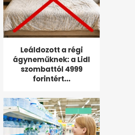
Leáldozott a régi
ágyneműknek: a Lidl
szombattól 4999
forintért...