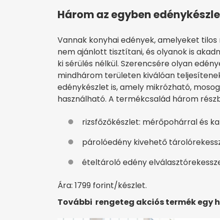
Három az egyben edénykészle
Vannak konyhai edények, amelyeket tilo
nem ajánlott tisztítani, és olyanok is ak
ki sérülés nélkül. Szerencsére olyan edén
mindhárom területen kiválóan teljesítenek
edénykészlet is, amely mikrózható, moso
használható. A termékcsalád három részbő
rizsfőzőkészlet: mérőpohárral és kan
párolóedény kivehető tárolórekesszel
ételtároló edény elválasztórekesszel,
Ára: 1799 forint/készlet.
További rengeteg akciós termék egy h