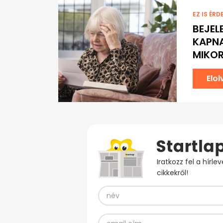
EZ IS ÉRD
BEJEL
KAPNA
MIKOR
Elo
Iratkozz fel a hírl
cikkekről!