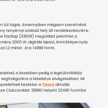
em túl tágas. Amennyiben mégsem szeretnénk
ny tenyérnyi szabad hely áll rendelkezésünkre,
s főzőlap (33609) megoldást jelenthet a
mény 2000 W, digitális kijelző, érintőképernyős
a 1,2 méter. Ára: 14999 forint.
kezekkel, a kezekben pedig a legkülönfélébb
 segítségünkre a feladatok elvégzésében. Mi
pzeletbeli kezekbe: a
Tesco
aktuális
jsze Clubcarddal 29990 helyett 22490 forintba