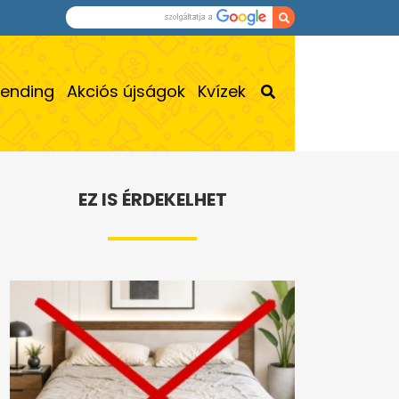
rending
Akciós újságok
Kvízek
EZ IS ÉRDEKELHET