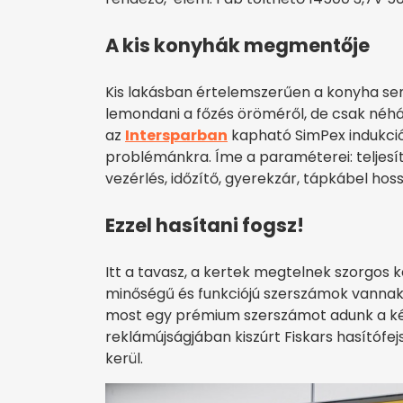
A kis konyhák megmentője
Kis lakásban értelemszerűen a konyha s
lemondani a főzés öröméről, de csak néhá
az
Intersparban
kapható SimPex indukció
problémánkra. Íme a paraméterei: teljesít
vezérlés, időzítő, gyerekzár, tápkábel hossz
Ezzel hasítani fogsz!
Itt a tavasz, a kertek megtelnek szorgos 
minőségű és funkciójú szerszámok vannak
most egy prémium szerszámot adunk a ké
reklámújságjában kiszúrt Fiskars hasítófe
kerül.