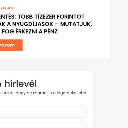
EKELHET:
ENTÉS: TÖBB TÍZEZER FORINTOT
K A NYUGDÍJASOK – MUTATJUK,
 FOG ÉRKEZNI A PÉNZ
lvasom
evelünkre, hogy ne maradj le a legérdekesebb