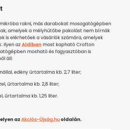
t
s mikróba rakni, más darabokat mosogatógépben
adnak, amelyek a mélyhűtőbe pakolást nem bírnák
yek is elérhetőek a vásárlók számára, amelyek
. Ilyen az
Aldiban
most kapható Crofton
gatógépben mosható és fagyasztóban is
l áll:
állal, edény űrtartalma kb. 2,7 liter;
, űrtartalma kb. 2,8 liter;
 űrtartalma kb. 1,25 liter.
elyen az
Akciós-Újság.hu
oldalán.