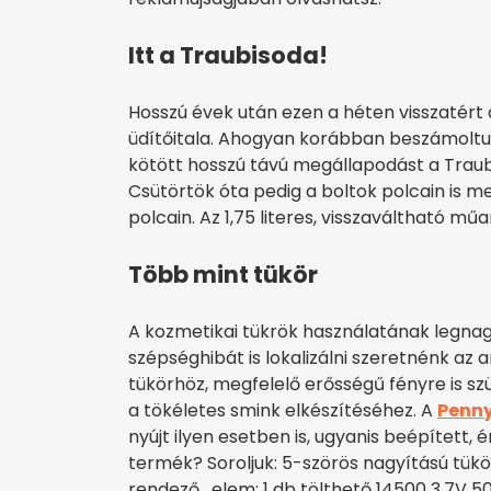
Itt a Traubisoda!
Hosszú évek után ezen a héten visszatér
üdítőitala. Ahogyan korábban beszámoltunk
kötött hosszú távú megállapodást a Traubi
Csütörtök óta pedig a boltok polcain is m
polcain. Az 1,75 literes, visszaváltható m
Több mint tükör
A kozmetikai tükrök használatának legna
szépséghibát is lokalizálni szeretnénk az
tükörhöz, megfelelő erősségű fényre is s
a tökéletes smink elkészítéséhez. A
Penn
nyújt ilyen esetben is, ugyanis beépített,
termék? Soroljuk: 5-szörös nagyítású tükö
rendező, elem: 1 db tölthető 14500 3,7V 50