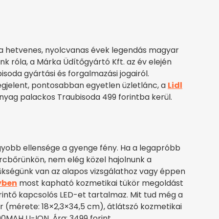
t a hetvenes, nyolcvanas évek legendás magyar
 róla, a Márka Üdítőgyártó Kft. az év elején
soda gyártási és forgalmazási jogairól.
egjelent, pontosabban egyetlen üzletlánc, a
Lidl
űanyag palackos Traubisoda 499 forintba kerül.
gyobb ellensége a gyenge fény. Ha a legapróbb
 arcbőrünkön, nem elég közel hajolnunk a
zükségünk van az alapos vizsgálathoz vagy éppen
yben
most kapható kozmetikai tükör megoldást
 érintő kapcsolós LED-et tartalmaz. Mit tud még a
r (mérete: 18×2,3×34,5 cm), átlátszó kozmetikai
0MAH LI-ION. Ára: 3499 forint.