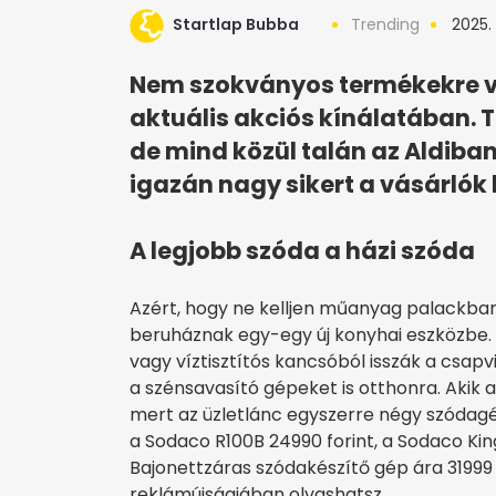
Startlap Bubba
Trending
2025.
Nem szokványos termékekre v
aktuális akciós kínálatában. T
de mind közül talán az Aldiba
igazán nagy sikert a vásárlók
A legjobb szóda a házi szóda
Azért, hogy ne kelljen műanyag palackban
beruháznak egy-egy új konyhai eszközbe. 
vagy víztisztítós kancsóból isszák a csapv
a szénsavasító gépeket is otthonra. Akik 
mert az üzletlánc egyszerre négy szódagép
a Sodaco R100B 24990 forint, a Sodaco Kin
Bajonettzáras szódakészítő gép ára 31999 
reklámújságjában olvashatsz.