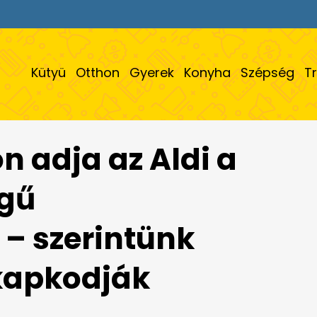
Kütyü
Otthon
Gyerek
Konyha
Szépség
T
n adja az Aldi a
gű
 – szerintünk
lkapkodják