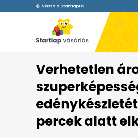
Vissza a Startlapra
Verhetetlen áro
szuperképessé
edénykészletét
percek alatt e