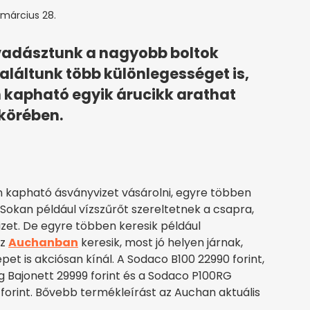
 március 28.
adásztunk a nagyobb boltok
aláltunk több különlegességet is,
n kapható egyik árucikk arathat
 körében.
 kapható ásványvizet vásárolni, egyre többen
Sokan például vízszűrőt szereltetnek a csapra,
izet. De egyre többen keresik például
az
Auchanban
keresik, most jó helyen járnak,
et is akciósan kínál. A Sodaco B100 22990 forint,
g Bajonett 29999 forint és a Sodaco P100RG
forint. Bővebb termékleírást az Auchan aktuális