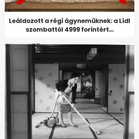
Leáldozott a régi ágyneműknek: a Lidl
szombattól 4999 forintért...