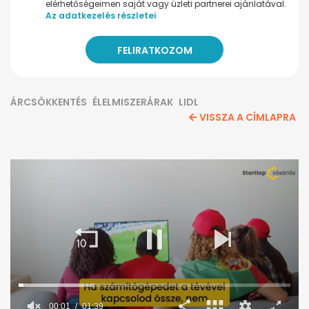
elérhetőségeimen saját vagy üzleti partnerei ajánlatával.
Az adatkezelés részletei
ÁRCSÖKKENTÉS
ÉLELMISZERÁRAK
LIDL
VISSZA A CÍMLAPRA
00:02
01:39