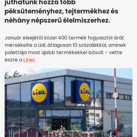
juthatunk hozzá több
péksüteményhez, tejtermékhez és
néhány népszerű élelmiszerhez.
Január elsejétől közel 400 termék fogyasztói árát
mérsékelte a Lidl, átlagosan 10 százalékkal, aminek
palettája most újabb termékekkel bővült – vette
észre a
Liner
.