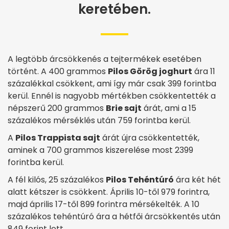
keretében.
A legtöbb árcsökkenés a tejtermékek esetében
történt. A 400 grammos
Pilos Görög joghurt
ára 11
százalékkal csökkent, ami így már csak 399 forintba
kerül. Ennél is nagyobb mértékben csökkentették a
népszerű 200 grammos
Brie sajt
árát, ami a 15
százalékos mérséklés után 759 forintba kerül.
A
Pilos Trappista sajt
árát újra csökkentették,
aminek a 700 grammos kiszerelése most 2399
forintba kerül.
A fél kilós, 25 százalékos
Pilos Tehéntúró
ára két hét
alatt kétszer is csökkent. Április 10-től 979 forintra,
majd április 17-től 899 forintra mérsékelték. A 10
százalékos tehéntúró ára a hétfői árcsökkentés után
849 forint lett.