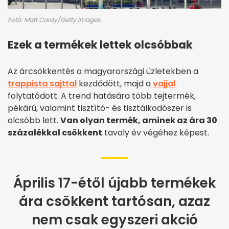
Fotó: Matt Cardy/Getty Images
Ezek a termékek lettek olcsóbbak
Az árcsökkentés a magyarországi üzletekben a
trappista sajttal
kezdődött, majd a
vajjal
folytatódott. A trend hatására több tejtermék,
pékárú, valamint tisztító- és tisztálkodószer is
olcsóbb lett.
Van olyan termék, aminek az ára 30
százalékkal csökkent
tavaly év végéhez képest.
Április 17-étől újabb termékek
ára csökkent tartósan, azaz
nem csak egyszeri akció