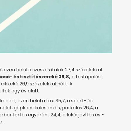
, ezen belül a szeszes italok 27,4 százalékkal
mosó- és tisztítószereké 35,8,
a testápolási
 cikkeké 26,9 százalékkal nőtt. A
tak egy év alatt.
kedett, ezen belül a taxi 35,7, a sport- és
álat, gépkocsikölcsönzés, parkolás 26,4, a
-karbantartás egyaránt 24,4, a lakásjavítás és -
e.