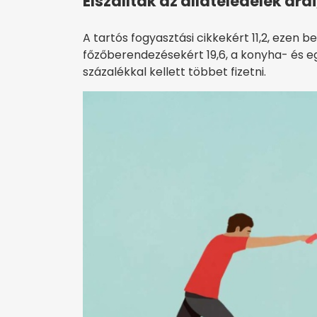
Elszálltak az állateledelek ára
A tartós fogyasztási cikkekért 11,2, ezen b
főzőberendezésekért 19,6, a konyha- és eg
százalékkal kellett többet fizetni.