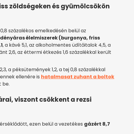
friss zöldségeken és gyümölcsökön
 0,8 százalékos emelkedésén belül az
idényáras élelmiszerek (burgonya, friss
,1
, a kávé 5,1, az alkoholmentes üdítőitalok 4,5, a
nt 2,6, az éttermi étkezés 1,6 százalékkal került
a 2,3, a péksütemények 1,2, a tej 0,8 százalékkal
ennek ellenére is
hatalmasat zuhant a boltok
t be.
ai, viszont csökkent a rezsi
mérséklődött, ezen belül a vezetékes
gázért 8,7