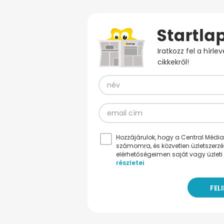
Iratkozz fel a hírl
cikkekről!
Hozzájárulok, hogy a Central Médiacs
számomra, és közvetlen üzletszerz
elérhetőségeimen saját vagy üzleti 
részletei