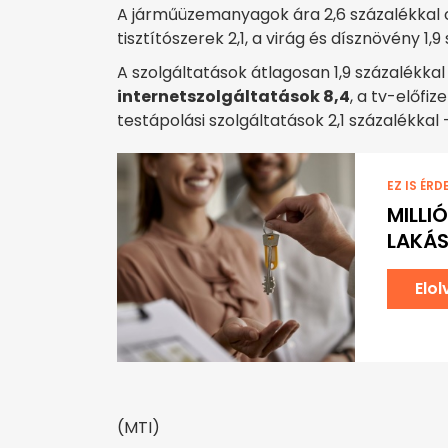
A járműüzemanyagok ára 2,6 százalékkal c
tisztítószerek 2,1, a virág és dísznövény 1,
A szolgáltatások átlagosan 1,9 százalékkal
internetszolgáltatások 8,4
, a tv-előfize
testápolási szolgáltatások 2,1 százalékkal 
EZ IS ÉRD
MILLI
LAKÁ
Elo
(MTI)