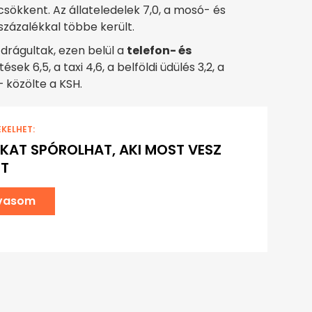
sökkent. Az állateledelek 7,0, a mosó- és
9 százalékkal többe került.
 drágultak, ezen belül a
telefon- és
tések 6,5, a taxi 4,6, a belföldi üdülés 3,2, a
– közölte a KSH.
EKELHET:
ÓKAT SPÓROLHAT, AKI MOST VESZ
ST
lvasom