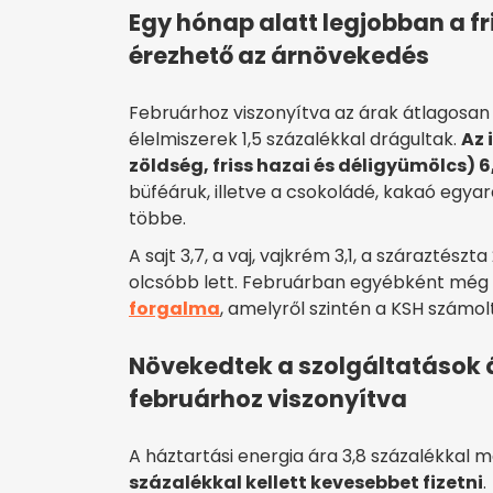
Egy hónap alatt legjobban a 
érezhető az árnövekedés
Februárhoz viszonyítva az árak átlagosan
élelmiszerek 1,5 százalékkal drágultak.
Az 
zöldség, friss hazai és déligyümölcs) 6
büféáruk, illetve a csokoládé, kakaó egyará
többe.
A sajt 3,7, a vaj, vajkrém 3,1, a száraztészt
olcsóbb lett. Februárban egyébként még 
forgalma
, amelyről szintén a KSH számol
Növekedtek a szolgáltatások ár
februárhoz viszonyítva
A háztartási energia ára 3,8 százalékkal 
százalékkal kellett kevesebbet fizetni
.