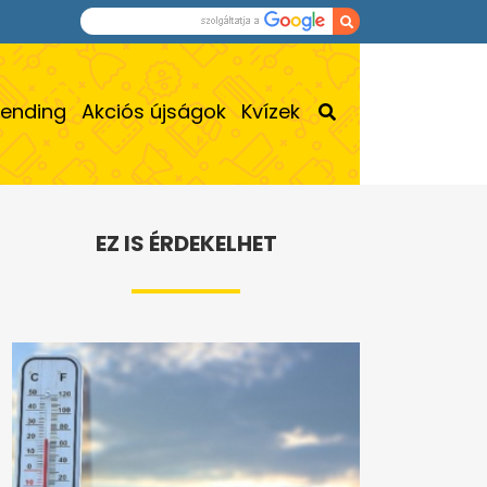
rending
Akciós újságok
Kvízek
EZ IS ÉRDEKELHET