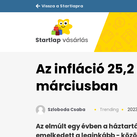
Vissza a Startlapra
Az infláció 25,2
márciusban
Szloboda Csaba
Trending
2023.
Az elmúlt egy évben a háztartá
emelkedett a leginkább - közöl