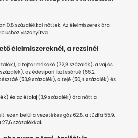
an 0,8 százalékkal nőttek. Az élelmiszerek ára
ciushoz viszonyítva.
tő élelmiszereknél, a rezsinél
zalék), a tejtermékeké (72,8 százalék), a vaj és
zázalék), az édesipari lisztesárué (66,2
tésztáé (53,9 százalék), a tejé (50,4 százalék) és
ék) és az étolaj (3,9 százalék) ára nőtt a
t, ezen belül a vezetékes gáz 62,8, a tűzifa 55,9,
 27,6 százalékkal.