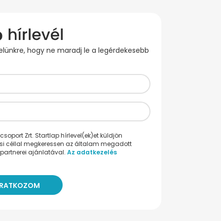
evelünkre, hogy ne maradj le a legérdekesebb
oport Zrt. Startlap hírlevel(ek)et küldjön
ési céllal megkeressen az általam megadott
partnerei ajánlatával.
Az adatkezelés