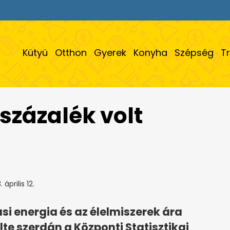
Kütyü
Otthon
Gyerek
Konyha
Szépség
T
 százalék volt
 április 12.
si energia és az élelmiszerek ára
te szerdán a Központi Statisztikai