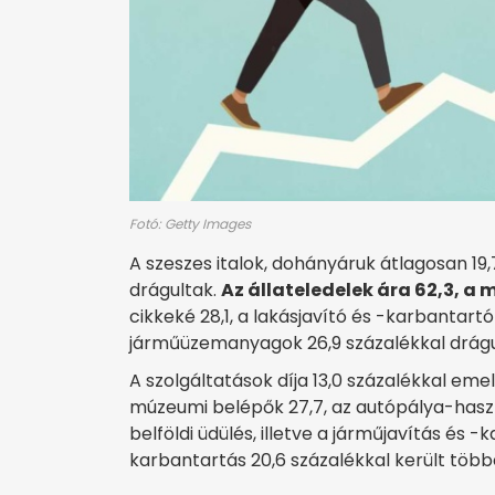
Fotó: Getty Images
A szeszes italok, dohányáruk átlagosan 19,7
drágultak.
Az állateledelek ára 62,3, a 
cikkeké 28,1, a lakásjavító és -karbantartó
járműüzemanyagok 26,9 százalékkal drágul
A szolgáltatások díja 13,0 százalékkal emel
múzeumi belépők 27,7, az autópálya-haszn
belföldi üdülés, illetve a járműjavítás és 
karbantartás 20,6 százalékkal került több