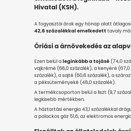
Hivatal (KSH).
A fogyasztói árak egy hónap alatt átlagos
42,6 százalékkal emelkedett
tavaly már
Óriási a árnövekedés az alapve
Ezen belül a
leginkább a tojásé
(74,0 szá
vajkrémé (68,0 százalék), a kenyéré (67,0 s
százalék), a sajté (60,6 százalék), a száraz
a péksüteményeké (48,0 százalék).
A termékcsoporton belül a liszt (9,7 százal
legkisebb mértékben.
A háztartási energia 43,1 százalékkal drágul
a palackos gáz 51,6, az elektromos energia