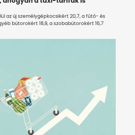
i, ahogyan a taxi-tarifák is
elül az új személygépkocsikért 20,7, a fűtő- és
yéb bútorokért 18,9, a szobabútorokért 16,7