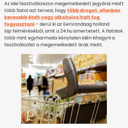
Az idei fesztiválszezon megemelkedett jegyárai miatt
több fiatal azt tervezi, hogy
több drogot, ellenben
kevesebb ételt vagy alkoholos italt fog
fogyasztani
– derül ki az EenVandaag holland
lap felméréséből, amit a 24.hu ismertetett. A fiatalok
több mint egyharmada kénytelen idén kihagyni a
fesztiválozást a megemelkedett árak miatt.