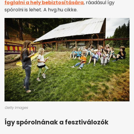
foglalni a hely bebiztosítására
, ráadásul így
spórolni is lehet. A hvg.hu cikke.
Getty Images
Így spórolnának a fesztiválozók