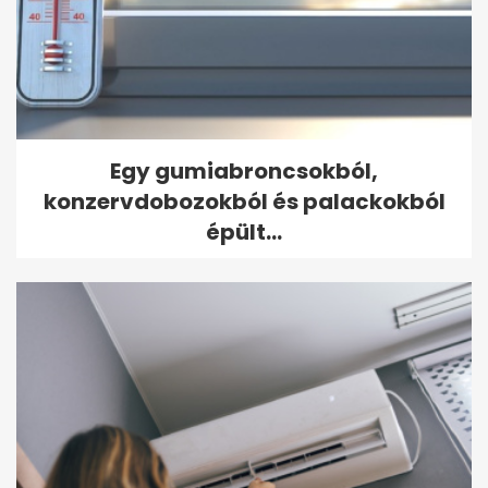
Egy gumiabroncsokból,
konzervdobozokból és palackokból
épült...