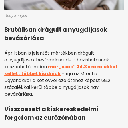
Getty Images
Brutálisan drágult a nyugdíjasok
bevásárlása
Áprilisban is jelentős mértékben drágult
a nyugdíjasok bevásárlása, de a bázishatásnak
köszönhetően idén
már „csak” 34,3 százalékkal
kellett többet kiadniuk
– írja az Mfor.hu.
Ugyanakkor a két évvel ezelőttihez képest 58,2
százalékkal kerül többe a nyugdíjasok havi
bevásárlása.
Visszaesett a kiskereskedelmi
forgalom az eurózónában