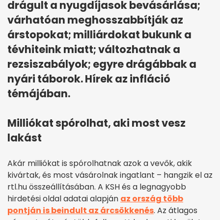
drágult a nyugdíjasok bevásárlása;
várhatóan meghosszabbítják az
árstopokat; milliárdokat bukunk a
tévhiteink miatt; változhatnak a
rezsiszabályok; egyre drágábbak a
nyári táborok. Hírek az infláció
témájában.
Milliókat spórolhat, aki most vesz
lakást
Akár milliókat is spórolhatnak azok a vevők, akik
kivártak, és most vásárolnak ingatlant – hangzik el az
rtl.hu összeállításában. A KSH és a legnagyobb
hirdetési oldal adatai alapján
az ország több
pontján is beindult az árcsökkenés
. Az átlagos