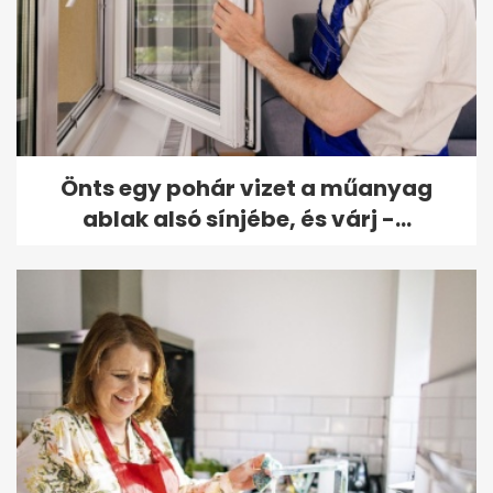
Önts egy pohár vizet a műanyag
ablak alsó sínjébe, és várj -...