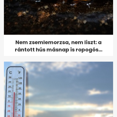
Nem zsemlemorzsa, nem liszt: a
rántott hús másnap is ropogós...