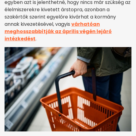
egyben azt is jelenthetné, hogy nincs már szükség az
élelmiszerekre kivetett árstopra, azonban a
szakértők szerint egyelőre kivárhat a kormány
annak kivezetésével, vagyis
várhatóan
meghosszabbítják az április végén lejáró
intézkedést
.