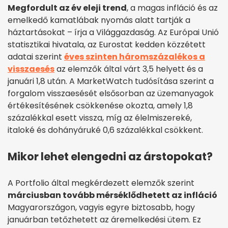
Megfordult az év eleji trend
, a magas infláció és az
emelkedő kamatlábak nyomás alatt tartják a
háztartásokat – írja a Világgazdaság. Az Európai Unió
statisztikai hivatala, az Eurostat kedden közzétett
adatai szerint
éves szinten háromszázalékos a
visszaesés
az elemzők által várt 3,5 helyett és a
januári 1,8 után. A MarketWatch tudósítása szerint a
forgalom visszaesését elsősorban az üzemanyagok
értékesítésének csökkenése okozta, amely 1,8
százalékkal esett vissza, míg az élelmiszereké,
italoké és dohányáruké 0,6 százalékkal csökkent.
Mikor lehet elengedni az árstopokat?
A Portfolio által megkérdezett elemzők szerint
márciusban tovább mérséklődhetett az infláció
Magyarországon, vagyis egyre biztosabb, hogy
januárban tetőzhetett az áremelkedési ütem. Ez