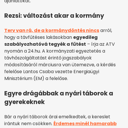
ajánlatokat.
Rezsi: változást akar a kormány
Terv van rá, de a kormánydöntés nincs
arról,
hogy a távfűtéses lakásokban
egyedileg
szabályozhatóvá tegyék a fűtést
– írja az ATV
nyomán a 24.hu. A kormányzati egyeztetés a
távhőszolgáltatást érintő jogszabályok
módosításáról márciusra van ütemezve, a kérdés
felelőse Lantos Csaba vezette Energiaügyi
Minisztérium (EM) a felelőse.
Egyre drágábbak a nyári táborok a
gyerekeknek
Bár a nyári táborok árai emelkedtek, a kereslet
irántuk nem csökken.
Érdemes minél hamarabb