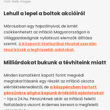
Fotó: Getty Images
Lehull a lepel a boltok akcióiról
Márciusban egy hajszálnyival, de ismét
csökkenhetett az infláció Magyarországon a
Világgazdaságnak nyilatkozó elemzők állítása
szerint.
A Központi Statisztikai Hivatal szerdán
teszi közzé a legfrissebb adatokat
.
Milliárdokat bukunk a tévhiteink miatt
Minden kamatként kapott forint megvédi
megtakarításaink egy részét az infláció okozta
elértéktelenedéstől, de
a készpénzben tartott
pénzünkre aligha kapunk értékálló ajánlatokat
– írja a 24.hu. Pénzünknek akár az infláció feletti
fialtatására viszont érdemes keresni a megfelelő