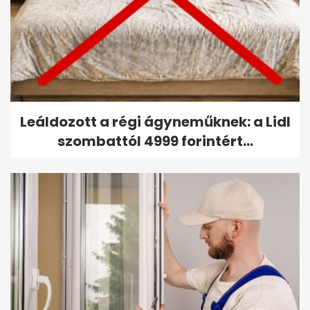
Leáldozott a régi ágyneműknek: a Lidl
szombattól 4999 forintért...