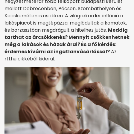
négyzetméterár több felkapott budapesti kerület
mellett Debrecenben, Pécsen, Szombathelyen és
Kecskeméten is csökken. A világrekorder infláció a
lakáspiacot is megtépázza: meglódultak a kamatok,
és borzasztóan megdrágult a hitelhez jutás.
Meddig
tarthat az árcsökkenés? Mennyit csökkenhetnek
még a lakások és házak árai? És a fő kérdés:
érdemes kivárni az ingatlanvásárlással?
Az
rtl.hu cikkéből kiderül.