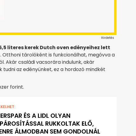
Hirdetés
 5,5 literes kerek Dutch oven edényeihez lett
. Otthoni tárolóként is funkcionálhat, megóvva a
l. Akár családi vacsorára indulunk, akár
 tudni az edényünket, ez a hordozó mindkét
zer forint.
EKELHET:
TERSPAR ÉS A LIDL OLYAN
PÁROSÍTÁSSAL RUKKOLTAK ELŐ,
YENRE ÁLMODBAN SEM GONDOLNÁL