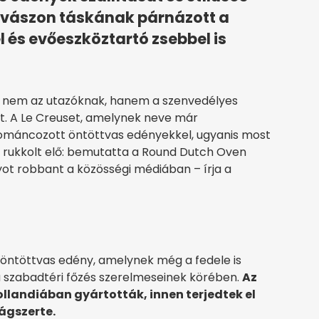
utvászon táskának párnázott a
l és evőeszköztartó zsebbel is
 nem az utazóknak, hanem a szenvedélyes
. A Le Creuset, amelynek neve már
zománcozott öntöttvas edényekkel, ugyanis most
el rukkolt elő: bemutatta a Round Dutch Oven
ot robbant a közösségi médiában – írja a
 öntöttvas edény, amelynek még a fedele is
a szabadtéri főzés szerelmeseinek körében.
Az
ollandiában gyártották, innen terjedtek el
ágszerte.