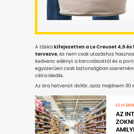
A táska
kifejezetten a Le Creuset 4,5 és
tervezve
, és nem csak utazáshoz hasznos
kedvenc edényt a karcolásoktól és a portó
egyszerűen csak biztonságban szeretnénk
célra ideális.
Az ára hetvenöt dollár, azaz majdnem 30 e
EZ IS ÉRD
AZ IN
ZOKNI
AMIL