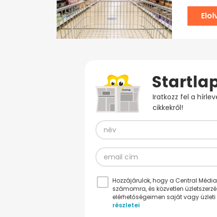
Elo
Iratkozz fel a hírl
cikkekről!
Hozzájárulok, hogy a Central Médiacs
számomra, és közvetlen üzletszerz
elérhetőségeimen saját vagy üzleti 
részletei