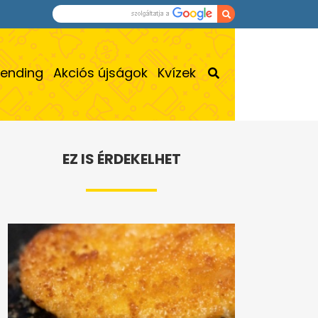
rending
Akciós újságok
Kvízek
EZ IS ÉRDEKELHET