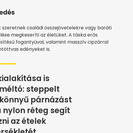
kedés
k szeretnek családi összejövetelekre vagy baráti
lése megkeseríti az életüket. A táska erős
ítésű fogantyúval, valamint masszív cipzárral
ntöttvas edényeket is.
kialakítása is
méltó: steppelt
könnyű párnázást
a nylon réteg segít
ni az ételek
sékletét.