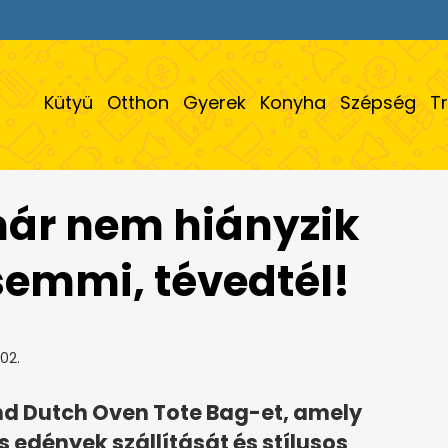
Kütyü
Otthon
Gyerek
Konyha
Szépség
T
 már nem hiányzik
emmi, tévedtél!
02.
nd Dutch Oven Tote Bag-et, amely
 edények szállítását és stílusos