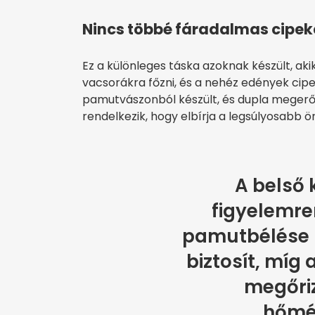
Nincs többé fáradalmas cipe
Ez a különleges táska azoknak készült, aki
vacsorákra főzni, és a nehéz edények cipe
pamutvászonból készült, és dupla megerős
rendelkezik, hogy elbírja a legsúlyosabb ö
A belső 
figyelemre
pamutbélése 
biztosít, míg 
megőriz
hőmér