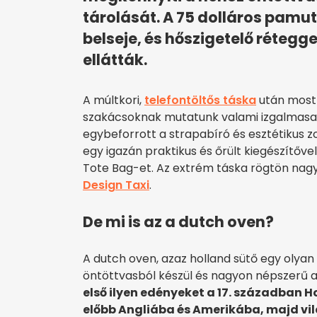
tárolását. A 75 dolláros pam
belseje, és hőszigetelő rétegge
ellátták.
A múltkori,
telefontöltős táska
után most
szakácsoknak mutatunk valami izgalmasat
egybeforrott a strapabíró és esztétikus 
egy igazán praktikus és őrült kiegészítőv
Tote Bag-et. Az extrém táska rögtön nagy
Design Taxi
.
De mi is az a dutch oven?
A dutch oven, azaz holland sütő egy olyan
öntöttvasból készül és nagyon népszerű 
első ilyen edényeket a 17. században H
előbb Angliába és Amerikába, majd vil