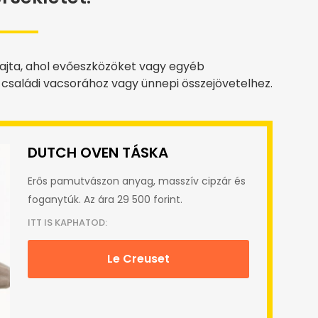
rajta, ahol evőeszközöket vagy egyéb
 családi vacsorához vagy ünnepi összejövetelhez.
DUTCH OVEN TÁSKA
Erős pamutvászon anyag, masszív cipzár és
foganytúk. Az ára 29 500 forint.
ITT IS KAPHATOD:
Le Creuset