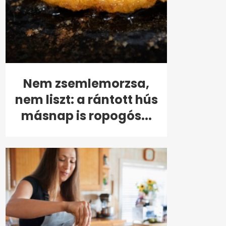
Nem zsemlemorzsa,
nem liszt: a rántott hús
másnap is ropogós...