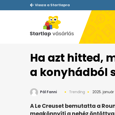
Vissza a Startlapra
Ha azt hitted,
a konyhádból s
Pál Fanni
Trending
2025. január 
A Le Creuset bemutatta a Rou
megkönnyíti a nehéz öntöttvas