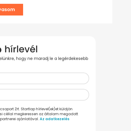
lvasom
evelünkre, hogy ne maradj le a legérdekesebb
oport Zrt. Startlap hírlevel(ek)et küldjön
ési céllal megkeressen az általam megadott
partnerei ajánlatával.
Az adatkezelés