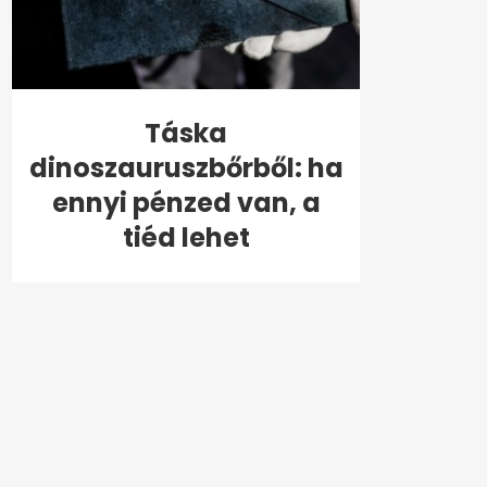
Táska
dinoszauruszbőrből: ha
ennyi pénzed van, a
tiéd lehet