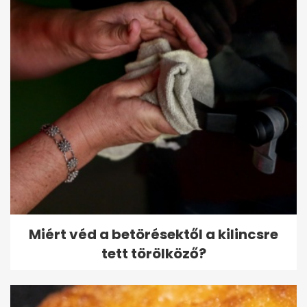
Miért véd a betörésektől a kilincsre
tett törölköző?