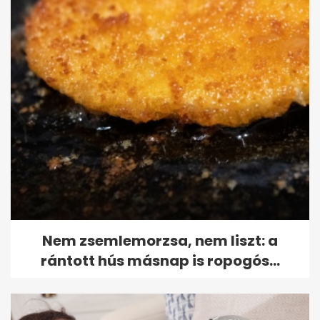
Nem zsemlemorzsa, nem liszt: a
rántott hús másnap is ropogós...