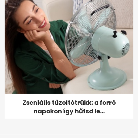
Zseniális tűzoltótrükk: a forró
napokon így hűtsd le...