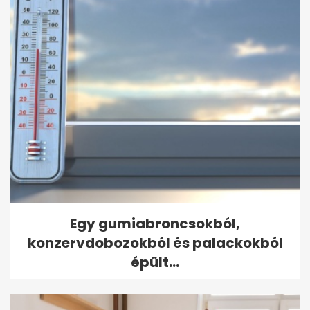
Egy gumiabroncsokból,
konzervdobozokból és palackokból
épült...