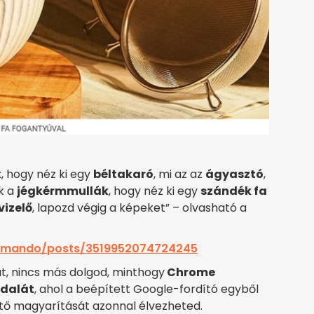
k
, hogy néz ki egy
béltakaró
, mi az az
ágyasztó
,
k a
jégkérmmullák
, hogy néz ki egy
szándék fa
vizelő
, lapozd végig a képeket” – olvasható a
mmando/posts/3519952074724245
at, nincs más dolgod, minthogy
Chrome
ldalát
, ahol a beépített Google-fordító egyből
ztő magyarítását azonnal élvezheted.