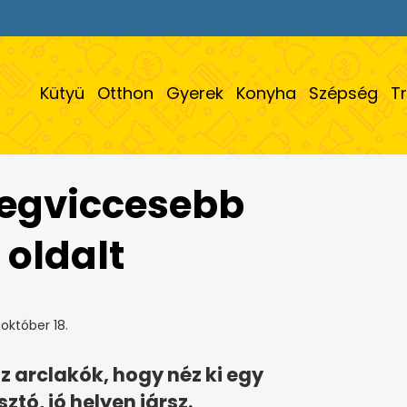
Kütyü
Otthon
Gyerek
Konyha
Szépség
T
legviccesebb
 oldalt
október 18.
z arclakók, hogy néz ki egy
tó, jó helyen jársz.