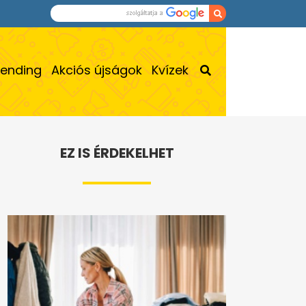
rending
Akciós újságok
Kvízek
EZ IS ÉRDEKELHET