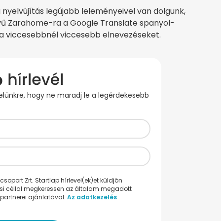
nyelvújítás legújabb leleményeivel van dolgunk,
lvű Zarahome-ra a Google Translate spanyol-
a a viccesebbnél viccesebb elnevezéseket.
evelünkre, hogy ne maradj le a legérdekesebb
oport Zrt. Startlap hírlevel(ek)et küldjön
ési céllal megkeressen az általam megadott
partnerei ajánlatával.
Az adatkezelés