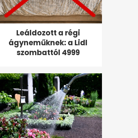
Leáldozott a régi
ágyneműknek: a Lidl
szombattól 4999
forintért...