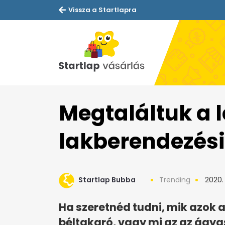
Vissza a Startlapra
Megtaláltuk a 
lakberendezési
Startlap Bubba
Trending
2020. 
Ha szeretnéd tudni, mik azok a
béltakaró, vagy mi az az ágyasz