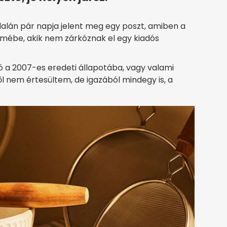
lán pár napja jelent meg egy poszt, amiben a
lmébe, akik nem zárkóznak el egy kiadós
ító a 2007-es eredeti állapotába, vagy valami
ől nem értesültem, de igazából mindegy is, a