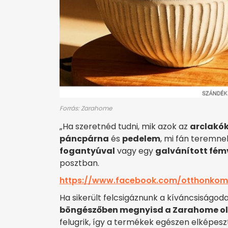
Forrás: Zarahome
„Ha szeretnéd tudni, mik azok az
arclakó
páncpárna
és
pedelem
, mi fán teremne
fogantyúval
vagy egy
galvánított fém
posztban.
https://www.facebook.com/otthonko
Ha sikerült felcsigáznunk a kíváncsiságod
böngészőben megnyisd a Zarahome o
felugrik, így a termékek egészen elképes