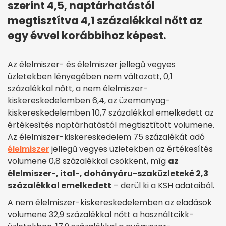
szerint 4,5, naptárhatástól
megtisztítva 4,1 százalékkal nőtt az
egy évvel korábbihoz képest.
Az élelmiszer- és élelmiszer jellegű vegyes
üzletekben lényegében nem változott, 0,1
százalékkal nőtt, a nem élelmiszer-
kiskereskedelemben 6,4, az üzemanyag-
kiskereskedelemben 10,7 százalékkal emelkedett az
értékesítés naptárhatástól megtisztított volumene.
Az élelmiszer-kiskereskedelem 75 százalékát adó
élelmiszer
jellegű vegyes üzletekben az értékesítés
volumene 0,8 százalékkal csökkent, míg
az
élelmiszer-, ital-, dohányáru-szaküzleteké 2,3
százalékkal emelkedett
– derül ki a KSH adataiból.
A nem élelmiszer-kiskereskedelemben az eladások
volumene 32,9 százalékkal nőtt a használtcikk-