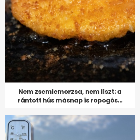
Nem zsemlemorzsa, nem liszt: a
rántott hús másnap is ropogós...