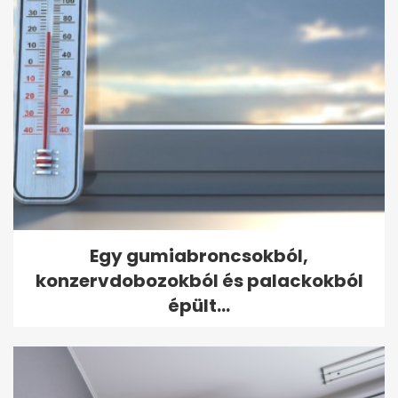
Egy gumiabroncsokból,
konzervdobozokból és palackokból
épült...