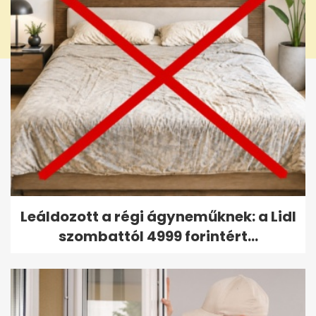
Leáldozott a régi ágyneműknek: a Lidl
szombattól 4999 forintért...