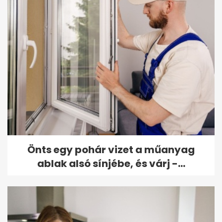
Önts egy pohár vizet a műanyag
ablak alsó sínjébe, és várj -...