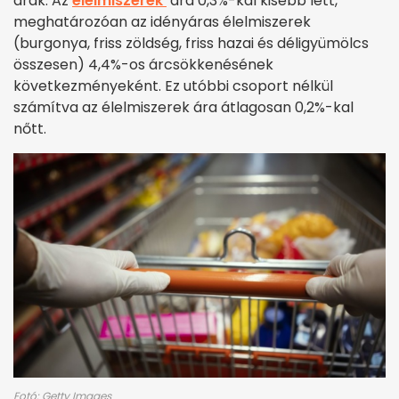
árak. Az
élelmiszerek
ára 0,3
%-
kal kisebb lett,
meghatározóan az idényáras élelmiszerek
(burgonya, friss zöldség, friss hazai és déligyümölcs
összesen) 4,4
%-
os árcsökkenésének
következményeként. Ez utóbbi csoport nélkül
számítva az élelmiszerek ára átlagosan 0,2
%-
kal
nőtt.
Fotó: Getty Images