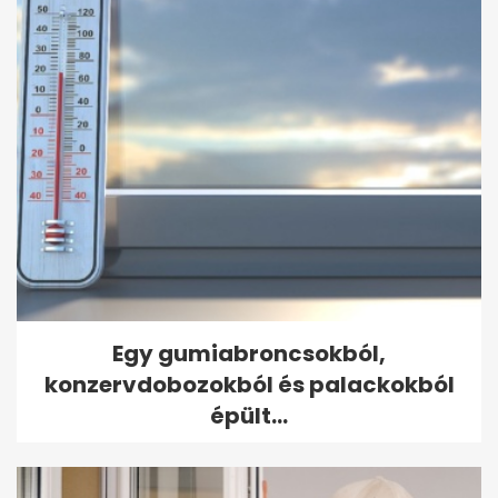
Egy gumiabroncsokból,
konzervdobozokból és palackokból
épült...