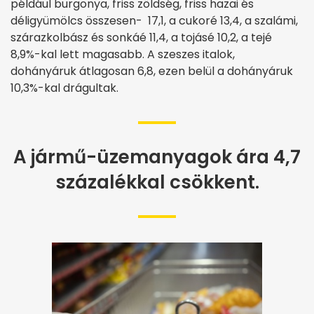
például burgonya, friss zöldség, friss hazai és
déligyümölcs összesen- 17,1, a cukoré 13,4, a szalámi,
szárazkolbász és sonkáé 11,4, a tojásé 10,2, a tejé
8,9
%-
kal lett magasabb. A szeszes italok,
dohányáruk átlagosan 6,8, ezen belül a dohányáruk
10,3
%-
kal drágultak.
A jármű-üzemanyagok ára 4,7
százalékkal csökkent.