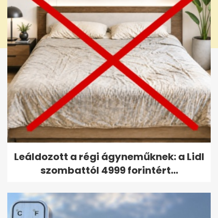
Leáldozott a régi ágyneműknek: a Lidl
szombattól 4999 forintért...