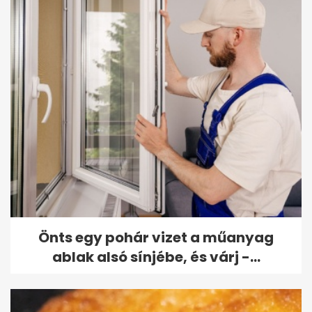
Önts egy pohár vizet a műanyag
ablak alsó sínjébe, és várj -...