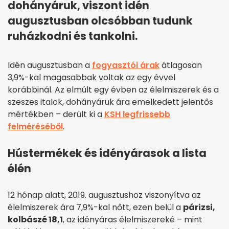
dohányáruk, viszont idén
augusztusban olcsóbban tudunk
ruházkodni és tankolni.
Idén augusztusban a
fogyasztói árak
átlagosan
3,9%-kal magasabbak voltak az egy évvel
korábbinál. Az elmúlt egy évben az élelmiszerek és a
szeszes italok, dohányáruk ára emelkedett jelentős
mértékben – derült ki a
KSH legfrissebb
felméréséből
.
Hústermékek és idényárasok a lista
élén
12 hónap alatt, 2019. augusztushoz viszonyítva az
élelmiszerek ára 7,9
%-
kal nőtt, ezen belül a
párizsi,
kolbászé 18,1
, az idényáras élelmiszereké – mint