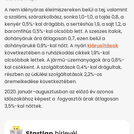
A nem idényáras élelmiszereken belül a tej, valamint
a szalámi, szárazkolbász, sonka 1,0–1,0, a tojás 0,8, a
kenyér 0,5
%-
kal drágább, a sertéshús 1,9, a sajt 1,2, a
baromfihús 0,5
%-
kal olcsóbb lett. A szeszes italok,
dohányáruk ára átlagosan 0,7, ezen belül a
dohányáruké 0,9
%-
kal nőtt. A nyári
kiárusítások
következtében a ruházkodási cikkek 1,9
%-
kal
olcsóbbak lettek. A jármű-üzemanyagok ára 0,8
%-
kal csökkent. A szolgáltatások 0,4
%-
kal drágultak,
részben az üdülési szolgáltatások 2,2
%-
os
áremelkedése következtében.
2020. január–augusztusban az előző év azonos
időszakához képest a fogyasztói árak átlagosan
3,5%-kal nőttek.