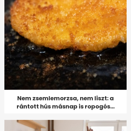
Nem zsemlemorzsa, nem liszt: a
rántott hús másnap is ropogós...