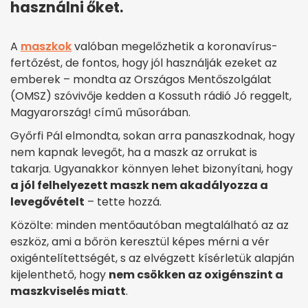
használni őket.
A
maszkok
valóban megelőzhetik a koronavírus-
fertőzést, de fontos, hogy jól használják ezeket az
emberek – mondta az Országos Mentőszolgálat
(OMSZ) szóvivője kedden a Kossuth rádió Jó reggelt,
Magyarország! című műsorában.
Győrfi Pál elmondta, sokan arra panaszkodnak, hogy
nem kapnak levegőt, ha a maszk az orrukat is
takarja. Ugyanakkor könnyen lehet bizonyítani, hogy
a jól felhelyezett maszk nem akadályozza a
levegővételt
– tette hozzá.
Közölte: minden mentőautóban megtalálható az az
eszköz, ami a bőrön keresztül képes mérni a vér
oxigéntelítettségét, s az elvégzett kísérletük alapján
kijelenthető, hogy
nem csökken az oxigénszint a
maszkviselés miatt
.