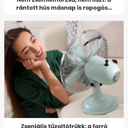
rántott hús másnap is ropogós...
Zseniális tűzoltótrükk: a forró