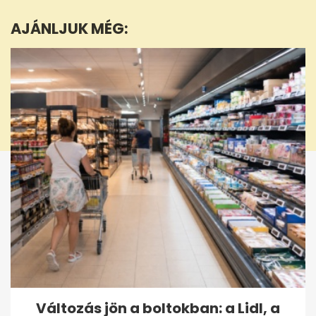
1
minute,
AJÁNLJUK MÉG:
32
seconds
Változás jön a boltokban: a Lidl, a