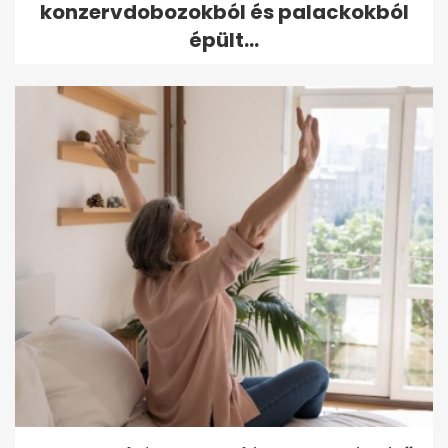
konzervdobozokból és palackokból
épült...