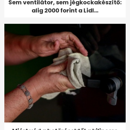
Sem ventilátor, sem jégkockakészítő:
alig 2000 forint a Lidl...