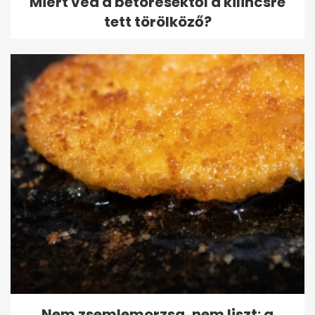
Miért véd a betörésektől a kilincsre
tett törölköző?
Nem zsemlemorzsa, nem liszt: a