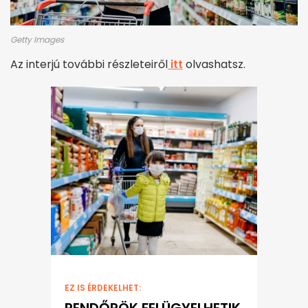
Getty Images
Az interjú további részleteiről
itt
olvashatsz.
EZ IS ÉRDEKELHET:
RENDŐRÖK FELÜGYELHETIK