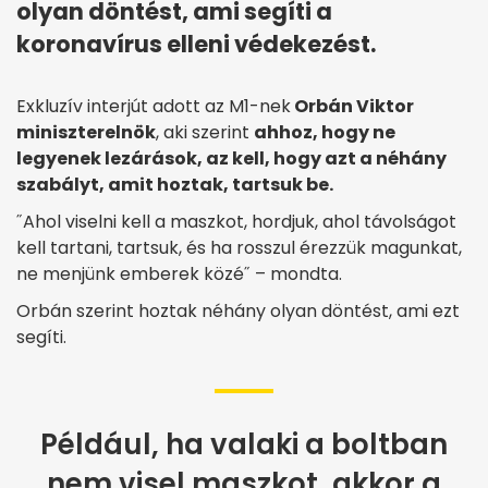
olyan döntést, ami segíti a
koronavírus elleni védekezést.
Exkluzív interjút adott az M1-nek
Orbán Viktor
miniszterelnök
, aki szerint
ahhoz, hogy ne
legyenek lezárások, az kell, hogy azt a néhány
szabályt, amit hoztak, tartsuk be.
˝Ahol viselni kell a maszkot, hordjuk, ahol távolságot
kell tartani, tartsuk, és ha rosszul érezzük magunkat,
ne menjünk emberek közé˝ – mondta.
Orbán szerint hoztak néhány olyan döntést, ami ezt
segíti.
Például, ha valaki a boltban
nem visel maszkot, akkor a