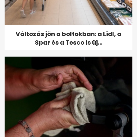
Változás jön a boltokban: a Lidl, a
Spar és a Tesco is új...