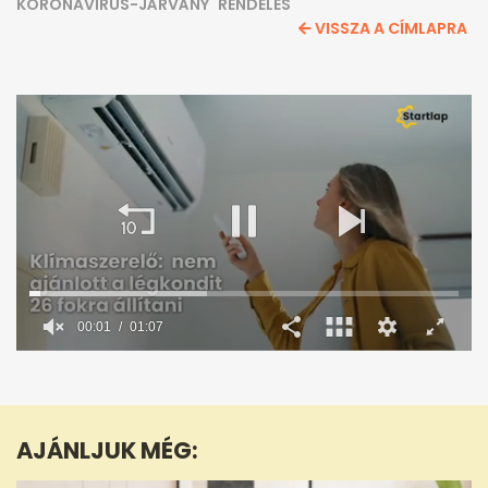
KORONAVÍRUS-JÁRVÁNY
RENDELÉS
VISSZA A CÍMLAPRA
0
seconds
of
1
minute,
AJÁNLJUK MÉG:
7
seconds