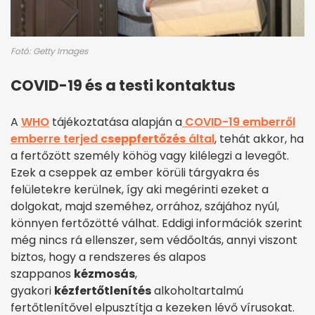
Fotó: Getty Images
COVID-19 és a testi kontaktus
A
WHO
tájékoztatása alapján a
COVID-19 emberről
emberre terjed
cseppfertőzés
által
, tehát akkor, ha
a fertőzött személy köhög vagy kilélegzi a levegőt.
Ezek a cseppek az ember körüli tárgyakra és
felületekre kerülnek, így aki megérinti ezeket a
dolgokat, majd szeméhez, orrához, szájához nyúl,
könnyen fertőzötté válhat. Eddigi információk szerint
még nincs rá ellenszer, sem védőoltás, annyi viszont
biztos, hogy a rendszeres és alapos
szappanos
kézmosás
,
gyakori
kézfertőtlenítés
alkoholtartalmú
fertőtlenítővel elpusztítja a kezeken lévő vírusokat.