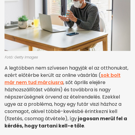
Fotó: Getty Images
A legtöbben nem szívesen hagyják el az otthonukat,
ezért előtérbe került az online vásárlás (
sok bolt
már nem tud márciusra
, sőt április elejére
házhozszállítást vállalni) és továbbra is nagy
népszerűségnek örvend az ételrendelés. Ezekkel
ugye az a probléma, hogy egy futár viszi házhoz a
csomagot, akivel többé-kevésbé érintkezni kell
(fizetés, csomag átvétele), így
jogosan merül fel a
kérdés, hogy tartani kell-e tőle
.