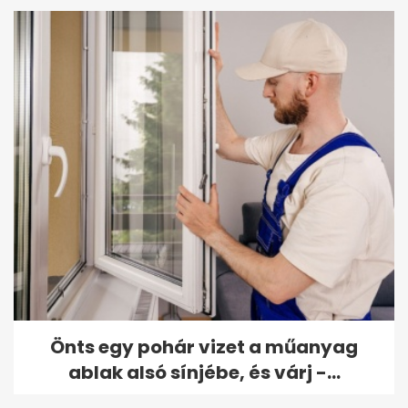
Önts egy pohár vizet a műanyag
ablak alsó sínjébe, és várj -...