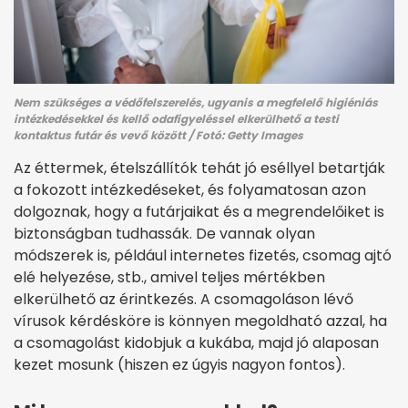
Nem szükséges a védőfelszerelés, ugyanis a megfelelő higiéniás
intézkedésekkel és kellő odafigyeléssel elkerülhető a testi
kontaktus futár és vevő között / Fotó: Getty Images
Az éttermek, ételszállítók tehát jó eséllyel betartják
a fokozott intézkedéseket, és folyamatosan azon
dolgoznak, hogy a futárjaikat és a megrendelőiket is
biztonságban tudhassák. De vannak olyan
módszerek is, például internetes fizetés, csomag ajtó
elé helyezése, stb., amivel teljes mértékben
elkerülhető az érintkezés. A csomagoláson lévő
vírusok kérdésköre is könnyen megoldható azzal, ha
a csomagolást kidobjuk a kukába, majd jó alaposan
kezet mosunk (hiszen ez úgyis nagyon fontos).