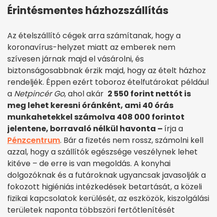
Érintésmentes házhozszállítás
Az ételszállító cégek arra számítanak, hogy a
koronavírus-helyzet miatt az emberek nem
szívesen járnak majd el vásárolni, és
biztonságosabbnak érzik majd, hogy az ételt házhoz
rendeljék. Éppen ezért toboroz ételfutárokat például
a
Netpincér Go
, ahol akár
2 550 forint nettót is
meg lehet keresni óránként, ami 40 órás
munkahetekkel számolva 408 000 forintot
jelentene, borravaló nélkül havonta –
írja a
Pénzcentrum
. Bár a fizetés nem rossz, számolni kell
azzal, hogy a szállítók egészsége veszélynek lehet
kitéve – de erre is van megoldás. A konyhai
dolgozóknak és a futároknak ugyancsak javasolják a
fokozott higiéniás intézkedések betartását, a közeli
fizikai kapcsolatok kerülését, az eszközök, kiszolgálási
területek naponta többszöri fertőtlenítését