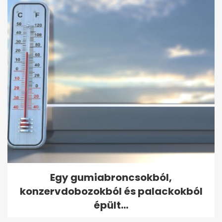
Egy gumiabroncsokból,
konzervdobozokból és palackokból
épült...