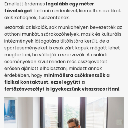
Emellett érdemes
legalább egy méter
távolságot
tartani mindenkivel, kiemelten azokkal,
akik köhögnek, tüsszentenek.
Bezártak az iskolák, sok munkahelyen bevezették az
otthoni munkát, szórakozóhelyek, mozik és kulturális
intézmények látogatása tiltólistára került, de a
sporteseményeket is csak zárt kapuk mögött lehet
megtartani, ha vállalják a szervezők. A családi
eseményeken kívül minden más összejövetelt
erősen ajánlott elhalasztani, mindezt annak
érdekében, hogy
minimálisra csökkentsük a
fizikai kontaktust, ezzel együtt a
fertőzésveszélyt is igyekezzünk visszaszorítani
.