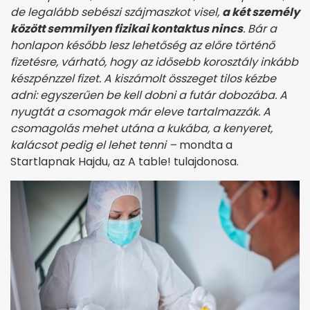
de legalább sebészi szájmaszkot visel,
a két személy
között semmilyen fizikai kontaktus nincs
. Bár a
honlapon később lesz lehetőség az előre történő
fizetésre, várható, hogy az idősebb korosztály inkább
készpénzzel fizet. A kiszámolt összeget tilos kézbe
adni: egyszerűen be kell dobni a futár dobozába. A
nyugtát a csomagok már eleve tartalmazzák. A
csomagolás mehet utána a kukába, a kenyeret,
kalácsot pedig el lehet tenni
–
mondta a
Startlapnak Hajdu, az A table! tulajdonosa.