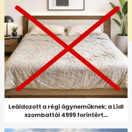
Leáldozott a régi ágyneműknek: a Lidl
szombattól 4999 forintért...