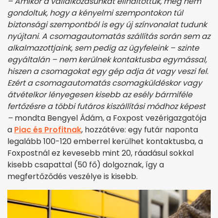
– Amikor a vállalkozásunkat elindítottuk, még nem
gondoltuk, hogy a kényelmi szempontokon túl
biztonsági szempontból is egy új színvonalat tudunk
nyújtani
.
A csomagautomatás szállítás során sem az
alkalmazottjaink, sem pedig az ügyfeleink – szinte
egyáltalán – nem kerülnek kontaktusba egymással,
hiszen a csomagokat egy gép adja át vagy veszi fel.
Ezért a csomagautomatás csomagküldéskor vagy
átvételkor lényegesen kisebb az esély bármiféle
fertőzésre a többi futáros kiszállítási módhoz képest
–
mondta Bengyel Ádám, a Foxpost vezérigazgatója
a
Piac és Profitnak
, hozzátéve: egy futár naponta
legalább 100-120 emberrel kerülhet kontaktusba, a
Foxpostnál ez kevesebb mint 20, ráadásul sokkal
kisebb csapattal (50 fő) dolgoznak, így a
megfertőződés veszélye is kisebb.