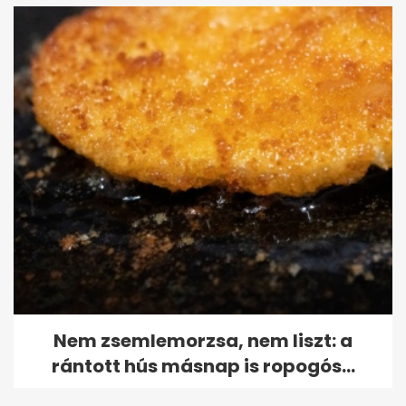
Nem zsemlemorzsa, nem liszt: a
rántott hús másnap is ropogós...