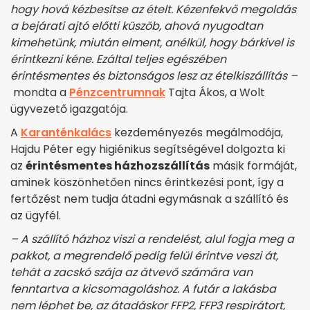
hogy hová kézbesítse az ételt. Kézenfekvő megoldás
a bejárati ajtó előtti küszöb, ahová nyugodtan
kimehetünk, miután elment, anélkül, hogy bárkivel is
érintkezni kéne. Ezáltal teljes egészében
érintésmentes és biztonságos lesz az ételkiszállítás
–
mondta a
Pénzcentrumnak
Tajta Ákos, a Wolt
ügyvezető igazgatója.
A
Karanténkalács
kezdeményezés megálmodója,
Hajdu Péter egy higiénikus segítségével dolgozta ki
az
érintésmentes házhozszállítás
másik formáját,
aminek köszönhetően nincs érintkezési pont, így a
fertőzést nem tudja átadni egymásnak a szállító és
az ügyfél.
– A
szállító házhoz viszi a rendelést, alul fogja meg a
pakkot, a megrendelő pedig felül érintve veszi át,
tehát a zacskó szája az átvevő számára van
fenntartva a kicsomagoláshoz. A futár a lakásba
nem léphet be, az átadáskor FFP2, FFP3 respirátort,