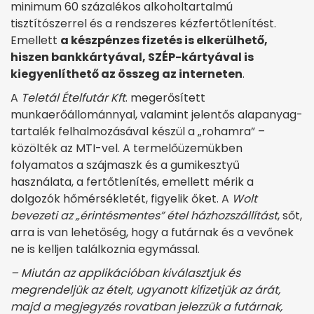
minimum 60 százalékos alkoholtartalmú
tisztítószerrel és a rendszeres kézfertőtlenítést.
Emellett
a készpénzes fizetés is elkerülhető,
hiszen bankkártyával, SZÉP-kártyával is
kiegyenlíthető az összeg az interneten
.
A
Teletál Ételfutár Kft
. megerősített
munkaerőállománnyal, valamint jelentős alapanyag-
tartalék felhalmozásával készül a „rohamra” –
közölték az MTI-vel. A termelőüzemükben
folyamatos a szájmaszk és a gumikesztyű
használata, a fertőtlenítés, emellett mérik a
dolgozók hőmérsékletét, figyelik őket. A
Wolt
bevezeti az „érintésmentes” étel házhozszállítást
, sőt,
arra is van lehetőség, hogy a futárnak és a vevőnek
ne is kelljen találkoznia egymással.
– Miután az applikációban kiválasztjuk és
megrendeljük az ételt, ugyanott kifizetjük az árát,
majd a megjegyzés rovatban jelezzük a futárnak,