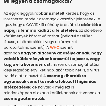
Mi legyen a csomagokkal?
Az egyik leggyakrabban ismételt kérdés, hogy az
interneten rendelt csomagok veszélyt jelentenek-e.
Igaz, hogy a COVID-19 néhány órán át, de
akár több
napig is fennmaradhat a felületelen
, az idő eltérő
körülmények között változhat (például a felület
típusa, a hőmérséklet vagy a környezet
páratartalma szerint). A
WHO
szerint
azonban
nagyon alacsony az esélye annak, hogy
valaki küldeményeken keresztül terjessze, vagy
kapja el a koronavírust,
hiszen a csomag átfutási
ideje legalább egy-két nap, akár több hét is, a vírus
ez idő alatt elpusztul. A
csomagkihordókra
ugyancsak vonatkoznak a fokozott higiéniás
intézkedések
, de ha valaki még ezt is
mindenképpen el akarja kerülni, annak ott vannak a
csomagautomaták
.