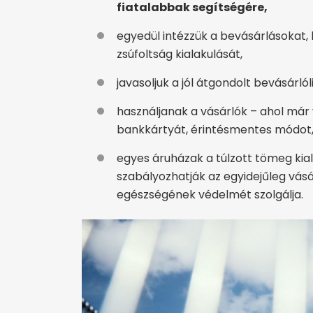
fiatalabbak segítségére,
egyedül intézzük a bevásárlásokat, 
zsúfoltság kialakulását,
javasoljuk a jól átgondolt bevásárlól
használjanak a vásárlók – ahol már 
bankkártyát, érintésmentes módot
egyes áruházak a túlzott tömeg ki
szabályozhatják az egyidejűleg vásá
egészségének védelmét szolgálja.