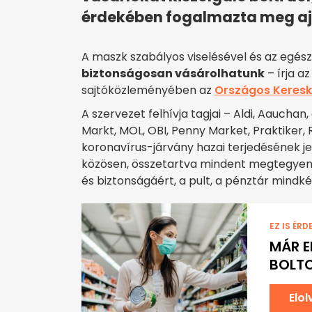
érdekében fogalmazta meg aj
A maszk szabályos viselésével és az egész
biztonságosan vásárolhatunk
– írja a
sajtóközleményében az
Országos Keresk
A szervezet felhívja tagjai – Aldi, Aauchan,
Markt, MOL, OBI, Penny Market, Praktiker,
koronavírus-járvány hazai terjedésének je
közösen, összetartva mindent megtegyene
és biztonságáért, a pult, a pénztár mindké
EZ IS ÉRD
MÁR E
BOLT
Elo