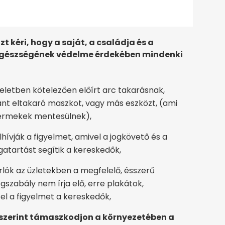
 kéri, hogy a saját, a családja és a
 egészségének védelme érdekében mindenki
eletben kötelezően előírt arc takarásnak,
aránt eltakaró maszkot, vagy más eszközt, (ami
gyermekek mentesülnek),
lhívják a figyelmet, amivel a jogkövető és a
tartást segítik a kereskedők,
rlók az üzletekben a megfelelő, ésszerű
gszabály nem írja elő, erre plakátok,
el a figyelmet a kereskedők,
 szerint támaszkodjon a környezetében a