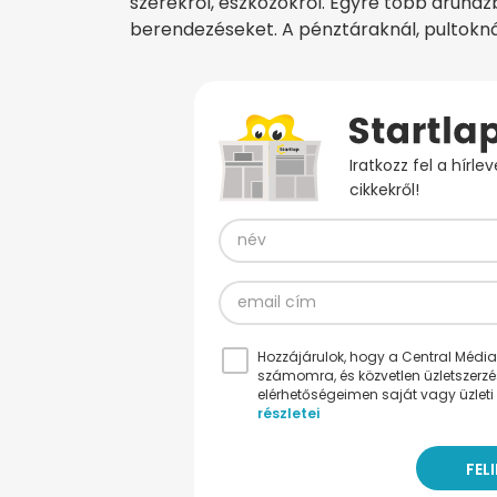
szerekről, eszközökről. Egyre több áruház
berendezéseket. A pénztáraknál, pultokná
Iratkozz fel a hírl
cikkekről!
Hozzájárulok, hogy a Central Médiacs
számomra, és közvetlen üzletszerz
elérhetőségeimen saját vagy üzleti 
részletei