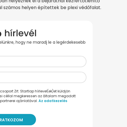
ban helyeznek el a bejáratnál kézfertőtlenítő
l számos helyen építettek be plexi védőfalat.
evelünkre, hogy ne maradj le a legérdekesebb
oport Zrt. Startlap hírlevel(ek)et küldjön
ési céllal megkeressen az általam megadott
partnerei ajánlatával.
Az adatkezelés