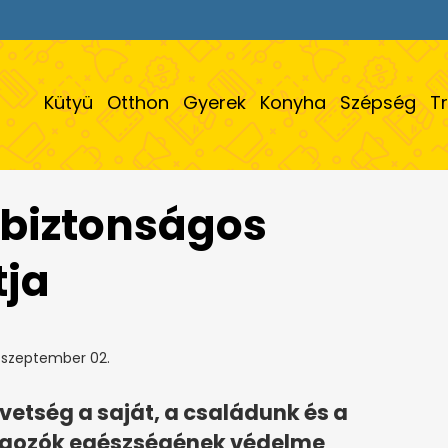
Kütyü
Otthon
Gyerek
Konyha
Szépség
T
 biztonságos
tja
 szeptember 02.
etség a saját, a családunk és a
dolgozók egészségének védelme