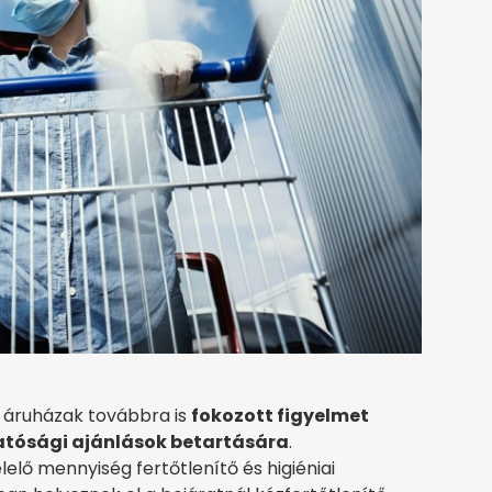
 áruházak továbbra is
fokozott figyelmet
 hatósági ajánlások betartására
.
ő mennyiség fertőtlenítő és higiéniai