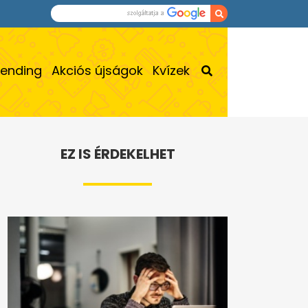
rending
Akciós újságok
Kvízek
EZ IS ÉRDEKELHET