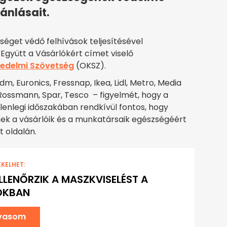
ánlásait.
séget védő felhívások teljesítésével
z Együtt a Vásárlókért címet viselő
edelmi Szövetség
(OKSZ).
 dm, Euronics, Fressnap, Ikea, Lidl, Metro, Media
 Rossmann, Spar, Tesco – figyelmét, hogy a
lenlegi időszakában rendkívül fontos, hogy
k a vásárlóik és a munkatársaik egészségéért
t oldalán.
EKELHET:
LLENŐRZIK A MASZKVISELÉST A
OKBAN
lvasom