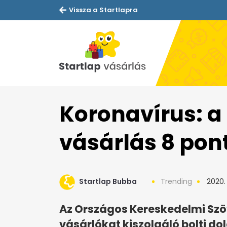
Vissza a Startlapra
Koronavírus: a
vásárlás 8 pon
Startlap Bubba
Trending
2020.
Az Országos Kereskedelmi Szöv
vásárlókat kiszolgáló bolti 