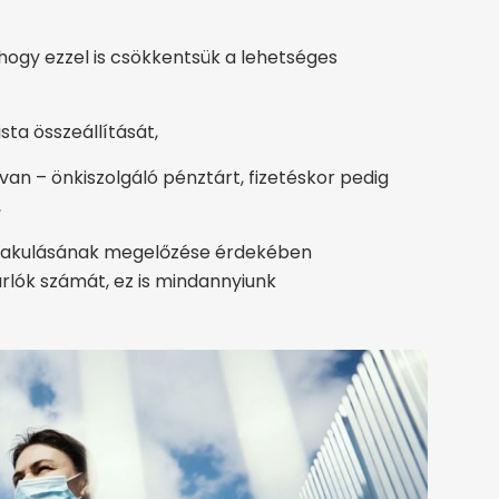
hogy ezzel is csökkentsük a lehetséges
ista összeállítását,
van – önkiszolgáló pénztárt, fizetéskor pedig
,
alakulásának megelőzése érdekében
rlók számát, ez is mindannyiunk