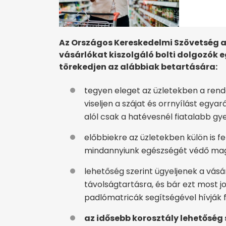
Az Országos Kereskedelmi Szövetség azt
vásárlókat kiszolgáló bolti dolgozók
törekedjen az alábbiak betartására:
tegyen eleget az üzletekben a rend
viseljen a szájat és orrnyílást egy
alól csak a hatévesnél fiatalabb 
előbbiekre az üzletekben külön is fe
mindannyiunk egészségét védő maga
lehetőség szerint ügyeljenek a vásá
távolságtartásra, és bár ezt most jo
padlómatricák segítségével hívják f
az idősebb korosztály lehetőség