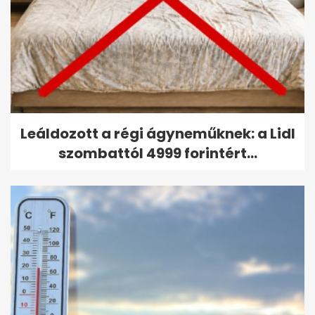
Leáldozott a régi ágyneműknek: a Lidl
szombattól 4999 forintért...