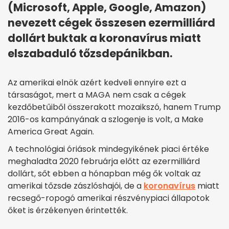
(Microsoft, Apple, Google, Amazon)
nevezett cégek összesen ezermilliárd
dollárt buktak a koronavírus miatt
elszabaduló tőzsdepánikban.
Az amerikai elnök azért kedveli ennyire ezt a
társaságot, mert a MAGA nem csak a cégek
kezdőbetűiből összerakott mozaikszó, hanem Trump
2016-os kampányának a szlogenje is volt, a Make
America Great Again.
A technológiai óriások mindegyikének piaci értéke
meghaladta 2020 februárja előtt az ezermilliárd
dollárt, sőt ebben a hónapban még ők voltak az
amerikai tőzsde zászlóshajói, de a
koronavírus
miatt
recsegő-ropogó amerikai részvénypiaci állapotok
őket is érzékenyen érintették.