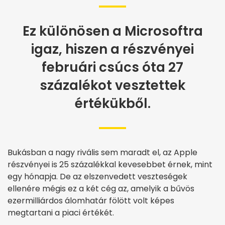
Ez különösen a Microsoftra
igaz, hiszen a részvényei
februári csúcs óta 27
százalékot vesztettek
értékükből.
Bukásban a nagy rivális sem maradt el, az Apple
részvényei is 25 százalékkal kevesebbet érnek, mint
egy hónapja. De az elszenvedett veszteségek
ellenére mégis ez a két cég az, amelyik a bűvös
ezermilliárdos álomhatár fölött volt képes
megtartani a piaci értékét.