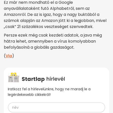
Ez már nem mondható el a Google
anyavállalataként futó Alphabetről, sem az
Amazonról. De az is igaz, hogy a nagy buktából a
számok alapján az Amazon jött ki a legjobban, mivel
„csak” 21 százalékos veszteséget szenvedtek.
Persze ezek még csak kezdeti adatok, a java még
hátra lehet, amennyiben a vírus komolyabban
befolyásolná a globális gazdaságot.
(
Via
)
Iratkozz fel a hírlevelünkre, hogy ne maradj le a
legérdekesebb cikkekről!