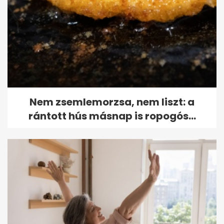
Nem zsemlemorzsa, nem liszt: a
rántott hús másnap is ropogós...