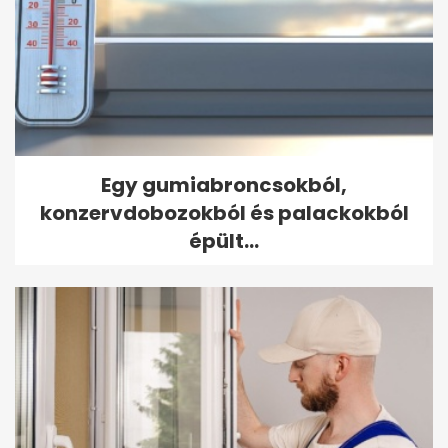
Egy gumiabroncsokból,
konzervdobozokból és palackokból
épült...