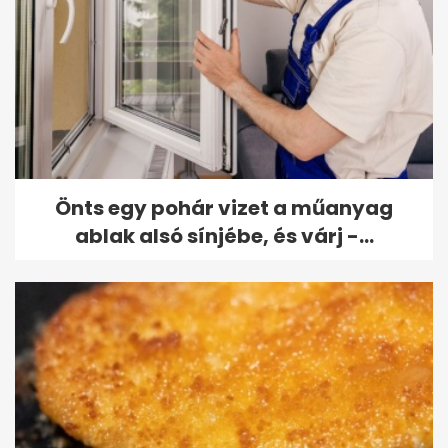
Önts egy pohár vizet a műanyag
ablak alsó sínjébe, és várj -...