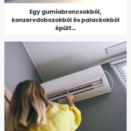
Egy gumiabroncsokból,
konzervdobozokból és palackokból
épült...