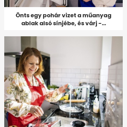
Önts egy pohár vizet a műanyag
ablak alsó sínjébe, és várj -...