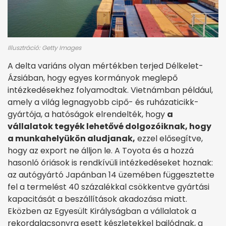
Illusztráció: Getty Images
A delta variáns olyan mértékben terjed Délkelet-
Ázsiában, hogy egyes kormányok meglepő
intézkedésekhez folyamodtak. Vietnámban például,
amely a világ legnagyobb cipő- és ruházaticikk-
gyártója, a hatóságok elrendelték, hogy
a
vállalatok tegyék lehetővé dolgozóiknak, hogy
a munkahelyükön aludjanak,
ezzel elősegítve,
hogy az export ne álljon le. A Toyota és a hozzá
hasonló óriások is rendkívüli intézkedéseket hoznak:
az autógyártó Japánban 14 üzemében függesztette
fel a termelést 40 százalékkal csökkentve gyártási
kapacitását a beszállítások akadozása miatt.
Eközben az Egyesült Királyságban a vállalatok a
rekordalacsonyra esett készletekkel bajlódnak, a