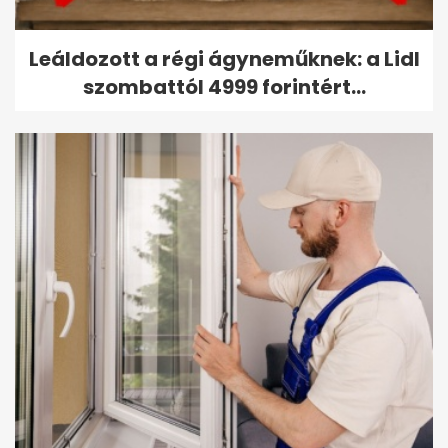
Leáldozott a régi ágyneműknek: a Lidl
szombattól 4999 forintért...