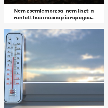
Nem zsemlemorzsa, nem liszt: a
rántott hús másnap is ropogós...