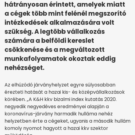
hátrányosan érintett, amelyek miatt
a cégek több mint felénél megszorító
intézkedések alkalmazására volt
szükség. A legtöbb vállalkozás
számára a belföldi kereslet
csökkenése és a megváltozott
munkafolyamatok okoztak eddig
nehézséget.
Az elhúzódó járványhelyzet egyre súlyosabban
érezteti hatását a hazai kis- és középvállalkozások
körében. „A K&H kkv bizalmi index kutatás 2020.
negyedik negyedéves eredményei alapján a
koronavírus-járvány harmadik hulláma nehéz
helyzetben érte a cégeket, ugyanis a második hullám
komoly nyomot hagyott a hazai kkv szektor