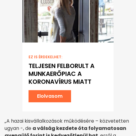
EZ IS ÉRDEKELHET:
TELJESEN FELBORULT A
MUNKAERŐPIAC A
KORONAVÍRUS MIATT
Elolvasom
„A hazai kisvállalkozások működésére – közvetetten
ugyan -, de
a válság kezdete óta folyamatosan
gyengülő forint is kedvezőtlenül hat
, erről a