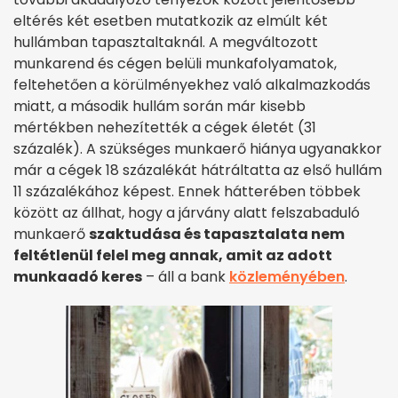
eltérés két esetben mutatkozik az elmúlt két
hullámban tapasztaltaknál. A megváltozott
munkarend és cégen belüli munkafolyamatok,
feltehetően a körülményekhez való alkalmazkodás
miatt, a második hullám során már kisebb
mértékben nehezítették a cégek életét (31
százalék). A szükséges munkaerő hiánya ugyanakkor
már a cégek 18 százalékát hátráltatta az első hullám
11 százalékához képest. Ennek hátterében többek
között az állhat, hogy a járvány alatt felszabaduló
munkaerő
szaktudása és tapasztalata nem
feltétlenül felel meg annak, amit az adott
munkaadó keres
– áll a bank
közleményében
.