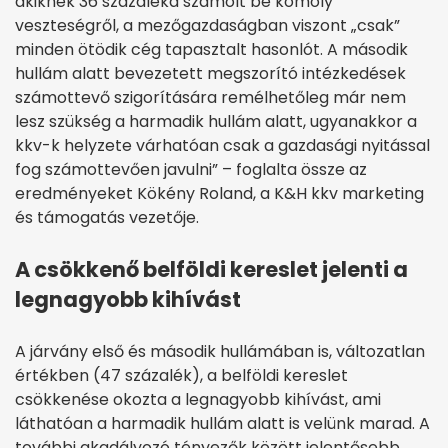
akiknek 36 százaléka számolt be komoly
veszteségről, a mezőgazdaságban viszont „csak”
minden ötödik cég tapasztalt hasonlót. A második
hullám alatt bevezetett megszorító intézkedések
számottevő szigorítására remélhetőleg már nem
lesz szükség a harmadik hullám alatt, ugyanakkor a
kkv-k helyzete várhatóan csak a gazdasági nyitással
fog számottevően javulni” – foglalta össze az
eredményeket Kökény Roland, a K&H kkv marketing
és támogatás vezetője.
A csökkenő belföldi kereslet jelenti a
legnagyobb kihívást
A járvány első és második hullámában is, változatlan
értékben (47 százalék), a belföldi kereslet
csökkenése okozta a legnagyobb kihívást, ami
láthatóan a harmadik hullám alatt is velünk marad. A
további akadályozó tényezők között jelentősebb