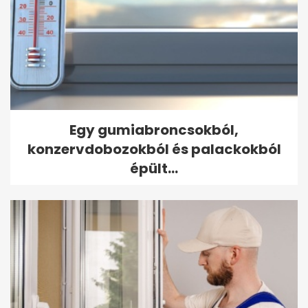
Egy gumiabroncsokból,
konzervdobozokból és palackokból
épült...