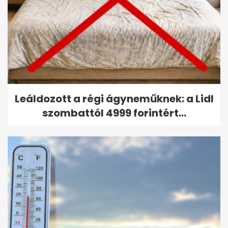
Leáldozott a régi ágyneműknek: a Lidl
szombattól 4999 forintért...