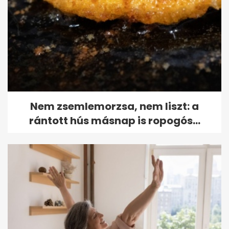
Nem zsemlemorzsa, nem liszt: a
rántott hús másnap is ropogós...