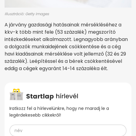
Illusztráció: Getty Images
A járvány gazdasági hatásainak mérsékléséhez a
kkv-k több mint fele (53 százalék) megszorító
intézkedéseket alkalmazott. Legnagyobb arányban
a dolgozók munkaidejének csökkentése és a cég
havi kiadásainak mérséklése volt jellemző (32 és 29
százalék). Leépítéssel és a bérek csökkentésével
eddig a cégek egyaránt 14-14 százaléka élt.
Iratkozz fel a hírlevelünkre, hogy ne maradj le a
legérdekesebb cikkekről!