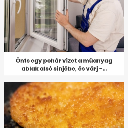
Önts egy pohár vizet a műanyag
ablak alsó sínjébe, és várj -...