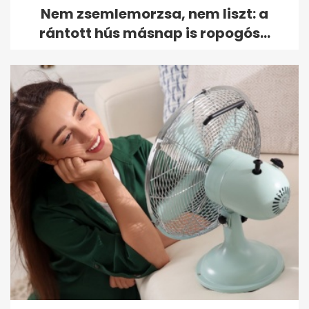
Nem zsemlemorzsa, nem liszt: a
rántott hús másnap is ropogós...