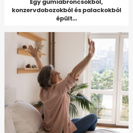
Egy gumiabroncsokból,
konzervdobozokból és palackokból
épült...