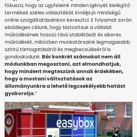
fókusza, hogy az ügyfeleink minden igényét kielégítő
termékek széles választékát kínálja jó minőségű
online szolgáltatásainkon keresztül. E folyamat során
elsődleges célunk, hogy biztosítsuk a vállalat
működésének hosszú távú stabilitását és sikeres
működését, miközben munkatársaink legmagasabb
szintű támogatásáról és megbecsüléséről is
gondoskodunk.
Bár konkrét számokat nem áll
módunkban megosztani, azt elmondhatjuk,
hogy mindent megteszünk annak érdekében,
hogy a mostani változtatások az
állományunkra a lehető legcsekélyebb hatást
gyakorolja.
”