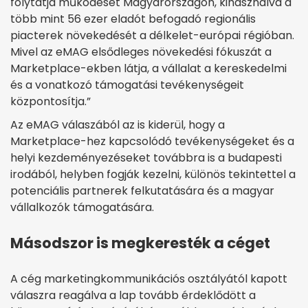
folytatja működését Magyarországon, kihasználva a
több mint 56 ezer eladót befogadó regionális
piacterek növekedését a délkelet-európai régióban.
Mivel az eMAG elsődleges növekedési fókuszát a
Marketplace-ekben látja, a vállalat a kereskedelmi
és a vonatkozó támogatási tevékenységeit
központosítja.”
Az eMAG válaszából az is kiderül, hogy a
Marketplace-hez kapcsolódó tevékenységeket és a
helyi kezdeményezéseket továbbra is a budapesti
irodából, helyben fogják kezelni, különös tekintettel a
potenciális partnerek felkutatására és a magyar
vállalkozók támogatására.
Másodszor is megkeresték a céget
A cég marketingkommunikációs osztályától kapott
válaszra reagálva a lap tovább érdeklődött a