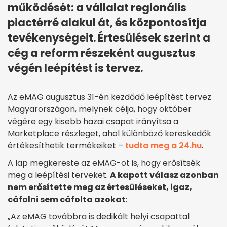
működését: a vállalat regionális
piactérré alakul át, és központosítja
tevékenységeit. Értesülések szerint a
cég a reform részeként augusztus
végén leépítést is tervez.
Az eMAG augusztus 31-én kezdődő leépítést tervez
Magyarországon, melynek célja, hogy október
végére egy kisebb hazai csapat irányítsa a
Marketplace részleget, ahol különböző kereskedők
értékesíthetik termékeiket –
tudta meg a 24.hu
.
A lap megkereste az eMAG-ot is, hogy erősítsék
meg a leépítési terveket.
A kapott válasz azonban
nem erősítette meg az értesüléseket, igaz,
cáfolni sem cáfolta azokat
:
„Az eMAG továbbra is dedikált helyi csapattal