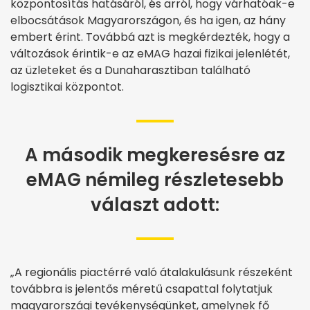
központosítás hatásáról, és arról, hogy várhatóak-e
elbocsátások Magyarországon, és ha igen, az hány
embert érint. Továbbá azt is megkérdezték, hogy a
változások érintik-e az eMAG hazai fizikai jelenlétét,
az üzleteket és a Dunaharasztiban található
logisztikai központot.
A második megkeresésre az
eMAG némileg részletesebb
választ adott:
„A regionális piactérré való átalakulásunk részeként
továbbra is jelentős méretű csapattal folytatjuk
magyarországi tevékenységünket, amelynek fő