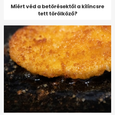
Miért véd a betörésektől a kilincsre
tett törölköző?