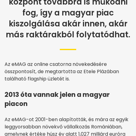
központ továbbra is működni
fog, így a magyar piac
kiszolgálása akár innen, akár
más raktárakból folytatódhat.
Az eMAG az online csatorna növekedésére
összpontosít, de megtartotta az Etele Plázában
található flagship üzletét is.
2013 óta vannak jelen a magyar
piacon
Az eMAG-ot 2001-ben alapították, és mára az egyik
leggyorsabban növekvő vállalkozás Romániában,
amelynek értéke húsz év alatt 1,027 milliárd euróra