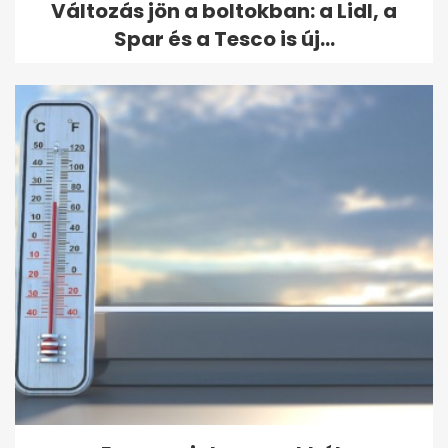
Változás jön a boltokban: a Lidl, a
Spar és a Tesco is új...