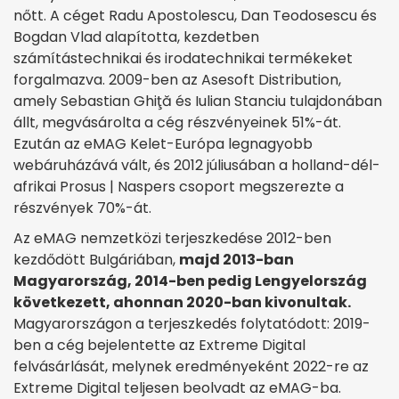
nőtt. A céget Radu Apostolescu, Dan Teodosescu és
Bogdan Vlad alapította, kezdetben
számítástechnikai és irodatechnikai termékeket
forgalmazva. 2009-ben az Asesoft Distribution,
amely Sebastian Ghiţă és Iulian Stanciu tulajdonában
állt, megvásárolta a cég részvényeinek 51%-át.
Ezután az eMAG Kelet-Európa legnagyobb
webáruházává vált, és 2012 júliusában a holland-dél-
afrikai Prosus | Naspers csoport megszerezte a
részvények 70%-át.
Az eMAG nemzetközi terjeszkedése 2012-ben
kezdődött Bulgáriában,
majd 2013-ban
Magyarország, 2014-ben pedig Lengyelország
következett, ahonnan 2020-ban kivonultak.
Magyarországon a terjeszkedés folytatódott: 2019-
ben a cég bejelentette az Extreme Digital
felvásárlását, melynek eredményeként 2022-re az
Extreme Digital teljesen beolvadt az eMAG-ba.