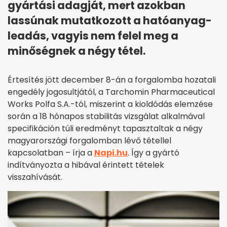
gyártási adagját, mert azokban
lassúnak mutatkozott a hatóanyag-
leadás, vagyis nem felel meg a
minőségnek a négy tétel.
Értesítés jött december 8-án a forgalomba hozatali
engedély jogosultjától, a Tarchomin Pharmaceutical
Works Polfa S.A.-tól, miszerint a kioldódás elemzése
során a 18 hónapos stabilitás vizsgálat alkalmával
specifikáción túli eredményt tapasztaltak a négy
magyarországi forgalomban lévő tétellel
kapcsolatban – írja a
Napi.hu
. Így a gyártó
indítványozta a hibával érintett tételek
visszahívását.