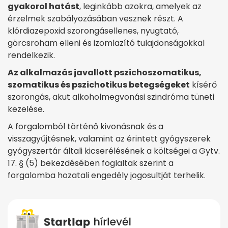
gyakorol hatást
, leginkább azokra, amelyek az
érzelmek szabályozásában vesznek részt. A
klórdiazepoxid szorongásellenes, nyugtató,
görcsroham elleni és izomlazító tulajdonságokkal
rendelkezik.
Az alkalmazás javallott pszichoszomatikus,
szomatikus és pszichotikus betegségeket
kísérő
szorongás, akut alkoholmegvonási szindróma tüneti
kezelése.
A forgalomból történő kivonásnak és a
visszagyűjtésnek, valamint az érintett gyógyszerek
gyógyszertár általi kicserélésének a költségei a Gytv.
17. § (5) bekezdésében foglaltak szerint a
forgalomba hozatali engedély jogosultját terhelik.