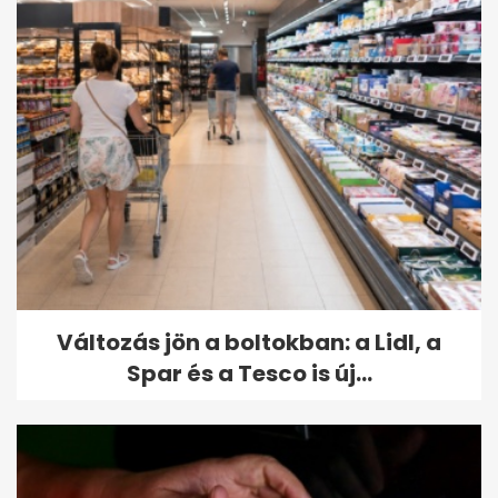
Változás jön a boltokban: a Lidl, a
Spar és a Tesco is új...