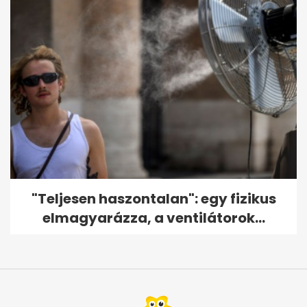
"Teljesen haszontalan": egy fizikus
elmagyarázza, a ventilátorok...