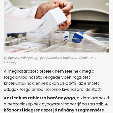
Gyógyszert válogat egy gyógyszerész a patikában (Fotó: Getty
Images).
A meghatározott tételek nem felelnek meg a
forgalomba hozatali engedélyben rögzített
kritériumoknak, ennek okán az OGYÉI az érintett
adagok forgalomból történő kivonásáról döntött.
Az Elenium tabletta hatóanyaga
, a klórdiazepoxid
a benzodiazepinek gyógyszercsoportjába tartozik.
A
központi idegrendszer jó néhány szegmensére