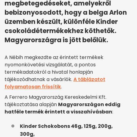
megbetegedéseket, amelyekről
bebizonyosodott, hogy a belga Arlon
üzemben készült, különféle Kinder
csokoládétermékekhez köthetők.
Magyarországra is jött belőlük.
A Nébih megkezdte az érintett termékek
nyomonkövetési vizsgálatát, a pontos
termékadatokról a hivatal honlapján
tájékozódhatnak a vásárlók.
A táblázatot
folyamatosan frissítik
.
A Ferrero Magyarország Kereskedelmi Kft.
tájékoztatása alapján
Magyarországon eddig
hatféle termék érintett a visszahívásban
:
Kinder Schokobons 46g, 125g, 200g,
300g,