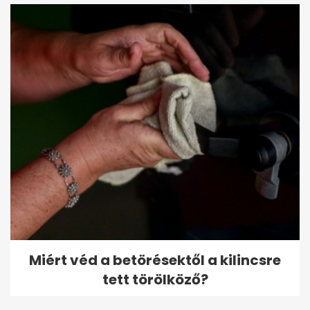
Miért véd a betörésektől a kilincsre
tett törölköző?