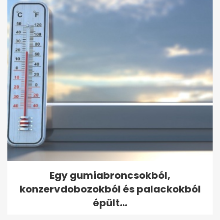
Egy gumiabroncsokból,
konzervdobozokból és palackokból
épült...