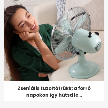
Zseniális tűzoltótrükk: a forró
napokon így hűtsd le...