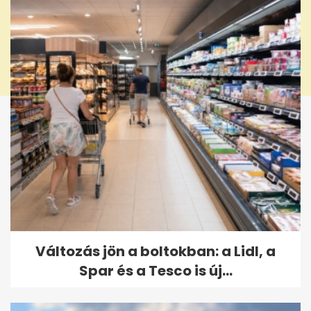
Változás jön a boltokban: a Lidl, a
Spar és a Tesco is új...