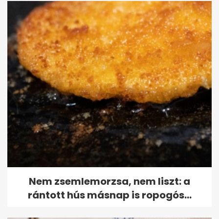
Nem zsemlemorzsa, nem liszt: a
rántott hús másnap is ropogós...