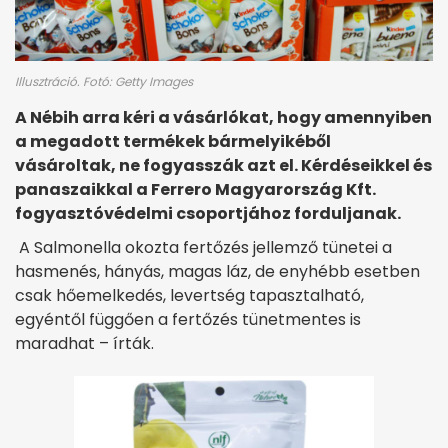
Illusztráció. Fotó: Getty Images
A Nébih arra kéri a vásárlókat, hogy amennyiben
a megadott termékek bármelyikéből
vásároltak, ne fogyasszák azt el. Kérdéseikkel és
panaszaikkal a Ferrero Magyarország Kft.
fogyasztóvédelmi csoportjához forduljanak.
A Salmonella okozta fertőzés jellemző tünetei a
hasmenés, hányás, magas láz, de enyhébb esetben
csak hőemelkedés, levertség tapasztalható,
egyéntől függően a fertőzés tünetmentes is
maradhat – írták.