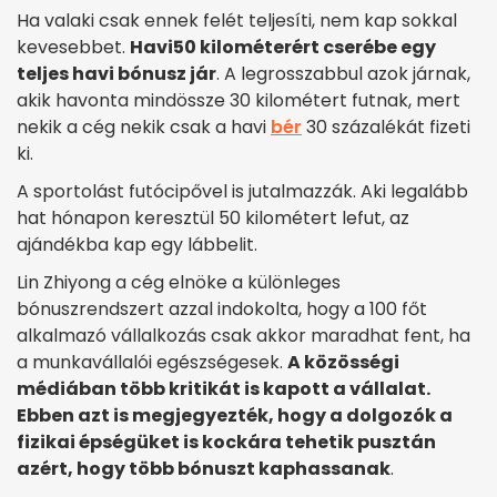
Ha valaki csak ennek felét teljesíti, nem kap sokkal
kevesebbet.
Havi
50 kilométerért cserébe egy
teljes havi bónusz jár
. A legrosszabbul azok járnak,
akik havonta mindössze 30 kilométert futnak, mert
nekik a cég nekik csak a havi
bér
30 százalékát fizeti
ki.
A sportolást futócipővel is jutalmazzák. Aki legalább
hat hónapon keresztül 50 kilométert lefut, az
ajándékba kap egy lábbelit.
Lin Zhiyong a cég elnöke a különleges
bónuszrendszert azzal indokolta, hogy a 100 főt
alkalmazó vállalkozás csak akkor maradhat fent, ha
a munkavállalói egészségesek.
A közösségi
médiában több kritikát is kapott a vállalat.
Ebben azt is megjegyezték, hogy a dolgozók a
fizikai épségüket is kockára tehetik pusztán
azért, hogy több bónuszt kaphassanak
.