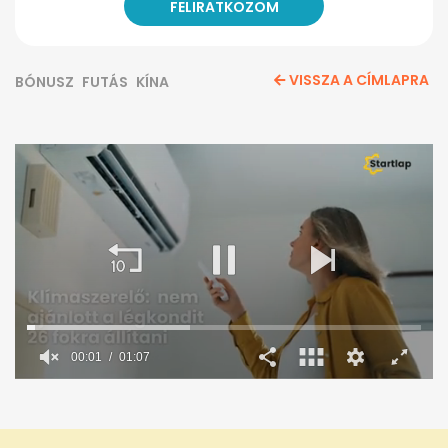
VISSZA A CÍMLAPRA
BÓNUSZ
FUTÁS
KÍNA
00:02
01:07
0
seconds
of
1