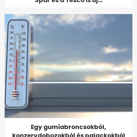
Egy gumiabroncsokból,
konzervdobozokból és palackokból