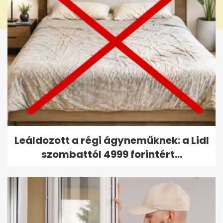
Leáldozott a régi ágyneműknek: a Lidl
szombattól 4999 forintért...