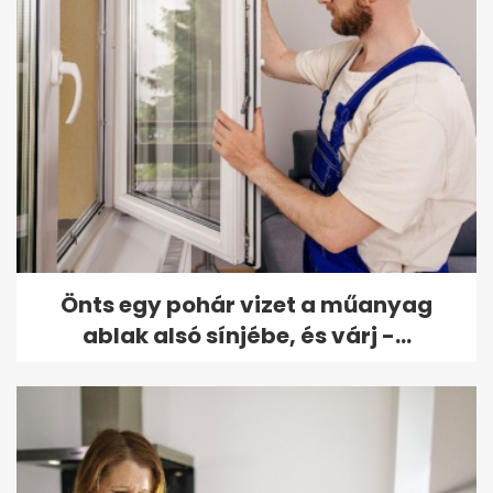
Önts egy pohár vizet a műanyag
ablak alsó sínjébe, és várj -...