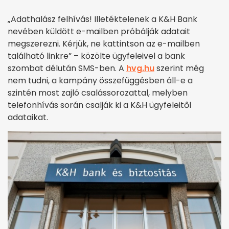
„Adathalász felhívás! Illetéktelenek a K&H Bank
nevében küldött e-mailben próbálják adatait
megszerezni. Kérjük, ne kattintson az e-mailben
található linkre” – közölte ügyfeleivel a bank
szombat délután SMS-ben. A
hvg.hu
szerint még
nem tudni, a kampány összefüggésben áll-e a
szintén most zajló csalássorozattal, melyben
telefonhívás során csalják ki a K&H ügyfeleitől
adataikat.