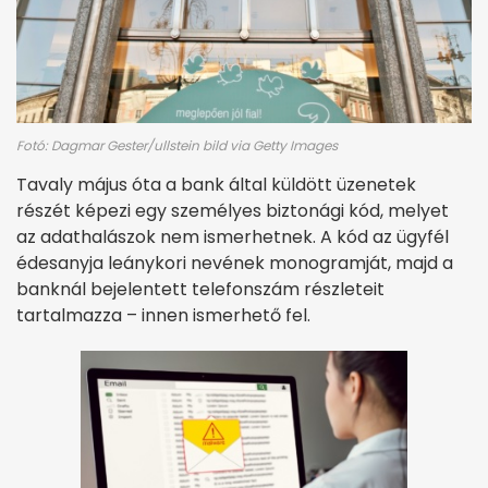
Fotó: Dagmar Gester/ullstein bild via Getty Images
Tavaly május óta a bank által küldött üzenetek
részét képezi egy személyes biztonági kód, melyet
az adathalászok nem ismerhetnek. A kód az ügyfél
édesanyja leánykori nevének monogramját, majd a
banknál bejelentett telefonszám részleteit
tartalmazza – innen ismerhető fel.