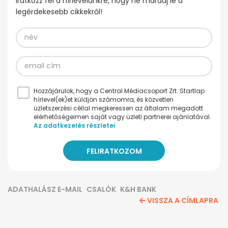
Iratkozz fel a hírlevelünkre, hogy ne maradj le a
legérdekesebb cikkekről!
Hozzájárulok, hogy a Central Médiacsoport Zrt. Startlap
hírlevel(ek)et küldjön számomra, és közvetlen
üzletszerzési céllal megkeressen az általam megadott
elérhetőségeimen saját vagy üzleti partnerei ajánlatával.
Az adatkezelés részletei
ADATHALÁSZ E-MAIL
CSALÓK
K&H BANK
VISSZA A CÍMLAPRA