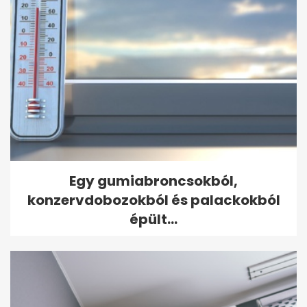
Egy gumiabroncsokból,
konzervdobozokból és palackokból
épült...