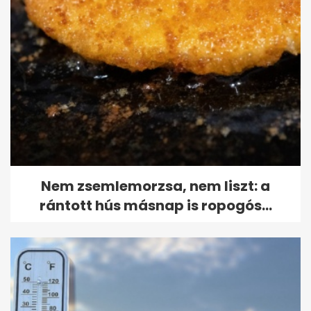
Nem zsemlemorzsa, nem liszt: a
rántott hús másnap is ropogós...