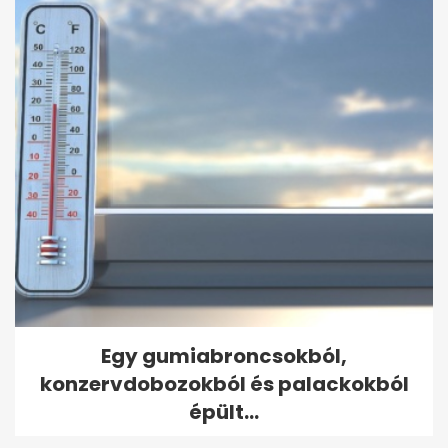
Egy gumiabroncsokból,
konzervdobozokból és palackokból
épült...