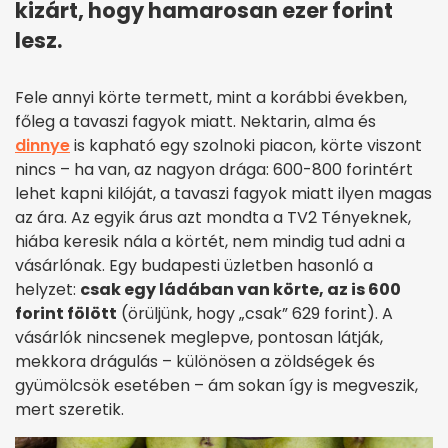
kizárt, hogy hamarosan ezer forint
lesz.
Fele annyi körte termett, mint a korábbi években,
főleg a tavaszi fagyok miatt. Nektarin, alma és
dinnye
is kapható egy szolnoki piacon, körte viszont
nincs – ha van, az nagyon drága: 600-800 forintért
lehet kapni kilóját, a tavaszi fagyok miatt ilyen magas
az ára. Az egyik árus azt mondta a TV2 Tényeknek,
hiába keresik nála a körtét, nem mindig tud adni a
vásárlónak. Egy budapesti üzletben hasonló a
helyzet:
csak egy ládában van körte, az is 600
forint fölött
(örüljünk, hogy „csak” 629 forint). A
vásárlók nincsenek meglepve, pontosan látják,
mekkora drágulás – különösen a zöldségek és
gyümölcsök esetében – ám sokan így is megveszik,
mert szeretik.