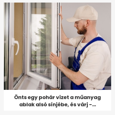
Önts egy pohár vizet a műanyag
ablak alsó sínjébe, és várj -...