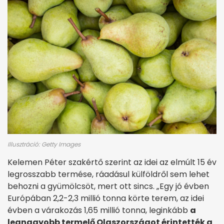
Illusztráció: Getty Images
Kelemen Péter szakértő szerint az idei az elmúlt 15 év
legrosszabb termése, ráadásul külföldről sem lehet
behozni a gyümölcsöt, mert ott sincs. „Egy jó évben
Európában 2,2-2,3 millió tonna körte terem, az idei
évben a várakozás 1,65 millió tonna, leginkább
a
legnagyobb termelő Olaszországot érintették a