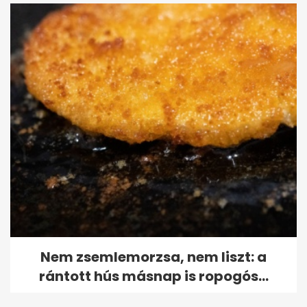
Nem zsemlemorzsa, nem liszt: a
rántott hús másnap is ropogós...