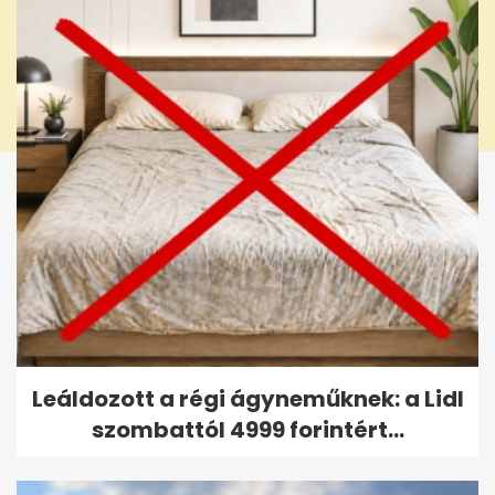
Leáldozott a régi ágyneműknek: a Lidl
szombattól 4999 forintért...