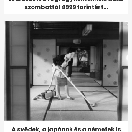
szombattól 4999 forintért...
A svédek, a japánok és a németek is