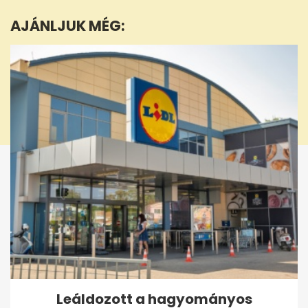
1
minute,
AJÁNLJUK MÉG:
21
seconds
Leáldozott a hagyományos