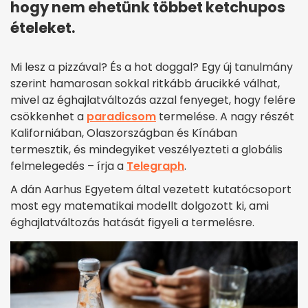
hogy nem ehetünk többet ketchupos
ételeket.
Mi lesz a pizzával? És a hot doggal? Egy új tanulmány
szerint hamarosan sokkal ritkább árucikké válhat,
mivel az éghajlatváltozás azzal fenyeget, hogy felére
csökkenhet a
paradicsom
termelése. A nagy részét
Kaliforniában, Olaszországban és Kínában
termesztik, és mindegyiket veszélyezteti a globális
felmelegedés – írja a
Telegraph
.
A dán Aarhus Egyetem által vezetett kutatócsoport
most egy matematikai modellt dolgozott ki, ami
éghajlatváltozás hatását figyeli a termelésre.