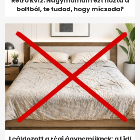
Retró kvíz: Nagymamám ezt hozta a
boltból, te tudod, hogy micsoda?
Leáldozott a régi ágyneműknek: a Lidl