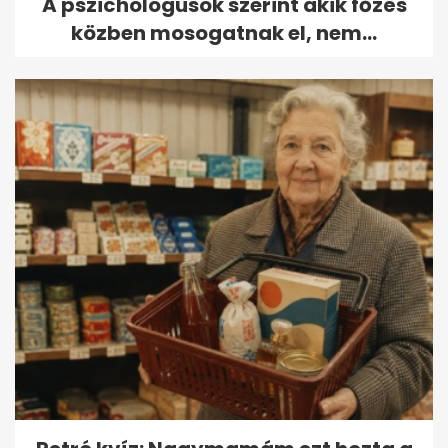
A pszichológusok szerint akik főzés
közben mosogatnak el, nem...