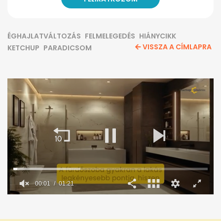
ÉGHAJLATVÁLTOZÁS
FELMELEGEDÉS
HIÁNYCIKK
VISSZA A CÍMLAPRA
KETCHUP
PARADICSOM
00:02
01:21
0
seconds
of