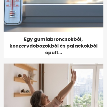
Egy gumiabroncsokból,
konzervdobozokból és palackokból
épült...