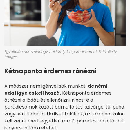
Egyáltalán nem mindegy, hol tároljuk a paradicsomot. Fotó: Getty
Images
Kétnaponta érdemes ránézni
A módszer nem igényel sok munkát,
de némi
odafigyelés kell hozzá.
Kétnaponta érdemes
átnézni a ládát, és ellenőrizni, nincs-e a
paradicsomok között barna foltos, szivárgó, túl puha
vagy sérült darab. Ha ilyet találunk, azt azonnal külön
kell venni, mert egyetlen romló paradicsom a többit
is gyorsan tönkreteheti.