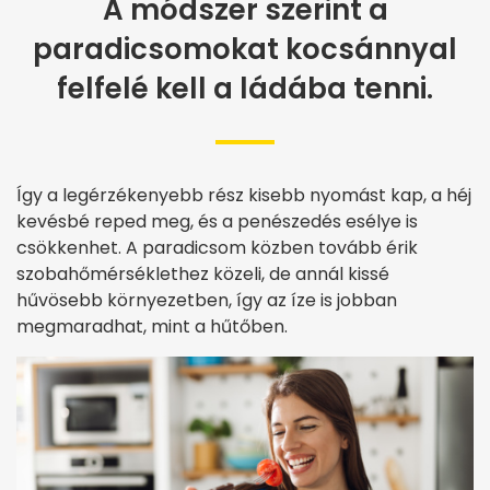
A módszer szerint a
paradicsomokat kocsánnyal
felfelé kell a ládába tenni.
Így a legérzékenyebb rész kisebb nyomást kap, a héj
kevésbé reped meg, és a penészedés esélye is
csökkenhet. A paradicsom közben tovább érik
szobahőmérséklethez közeli, de annál kissé
hűvösebb környezetben, így az íze is jobban
megmaradhat, mint a hűtőben.