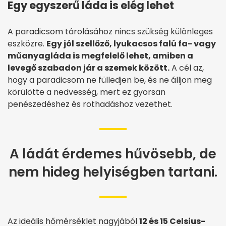
Egy egyszerű láda is elég lehet
A paradicsom tárolásához nincs szükség különleges
eszközre.
Egy jól szellőző, lyukacsos falú fa- vagy
műanyagláda is megfelelő lehet, amiben a
levegő szabadon jár a szemek között.
A cél az,
hogy a paradicsom ne fülledjen be, és ne álljon meg
körülötte a nedvesség, mert ez gyorsan
penészedéshez és rothadáshoz vezethet.
A ládát érdemes hűvösebb, de
nem hideg helyiségben tartani.
Az ideális hőmérséklet nagyjából
12 és 15 Celsius-