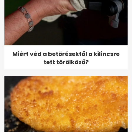
Miért véd a betörésektől a kilincsre
tett törölköző?