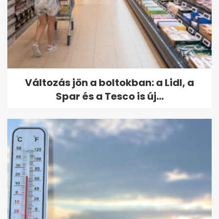
Változás jön a boltokban: a Lidl, a
Spar és a Tesco is új...