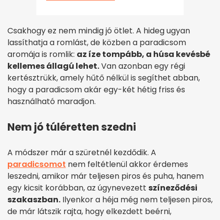
Csakhogy ez nem mindig jó ötlet. A hideg ugyan
lassíthatja a romlást, de közben a paradicsom
aromája is romlik:
az íze tompább, a húsa kevésbé
kellemes állagú lehet.
Van azonban egy régi
kertésztrükk, amely hűtő nélkül is segíthet abban,
hogy a paradicsom akár egy-két hétig friss és
használható maradjon.
Nem jó túléretten szedni
A módszer már a szüretnél kezdődik. A
paradicsomot
nem feltétlenül akkor érdemes
leszedni, amikor már teljesen piros és puha, hanem
egy kicsit korábban, az úgynevezett
színeződési
szakaszban.
Ilyenkor a héja még nem teljesen piros,
de már látszik rajta, hogy elkezdett beérni,