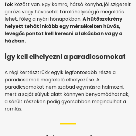
fok
között van. Egy kamra, hátsó konyha, jól szigetelt
garázs vagy hűvösebb tárolóhelyiség jó megoldás
lehet, főleg a nyári hónapokban.
A hűtőszekrény
helyett tehát inkább egy mérsékelten hűvös,
levegős pontot kell keresni a lakásban vagy a
házban.
Így kell elhelyezni a paradicsomokat
A régi kertésztrükk egyik legfontosabb része a
paradicsomok megfelelő elhelyezése. A
paradicsomokat nem szabad egymásra halmozni,
mert a saját súlyuk alatt könnyen benyomódhatnak,
a sérült részeken pedig gyorsabban megindulhat a
romlás.