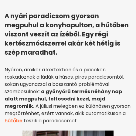
A nyári paradicsom gyorsan
megpuhul a konyhapulton, a hűtőben
viszont veszít az ízéből. Egy régi
kertészmódszerrel akár két hétig is
szép maradhat.
Nyáron, amikor a kertekben és a piacokon
roskadoznak a ládák a húsos, piros paradicsomtól,
sokan ugyanazzal a bosszantó problémával
szembesülnek:
a gyönyörű termés néhány nap
alatt megpuhul, foltosodni kezd, majd
megromlik.
A júliusi melegben ez különösen gyorsan
megtörténhet, ezért vannak, akik automatikusan a
hűtőbe
teszik a paradicsomot.