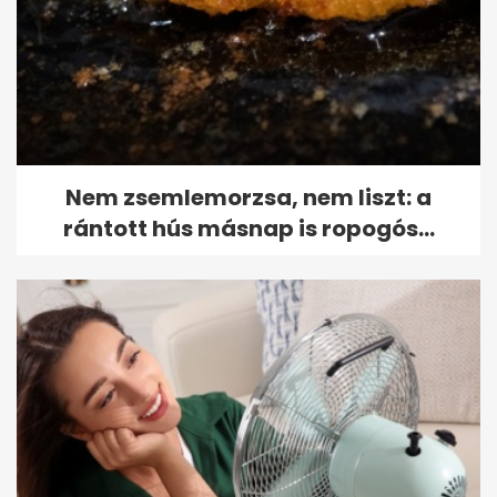
Nem zsemlemorzsa, nem liszt: a
rántott hús másnap is ropogós...