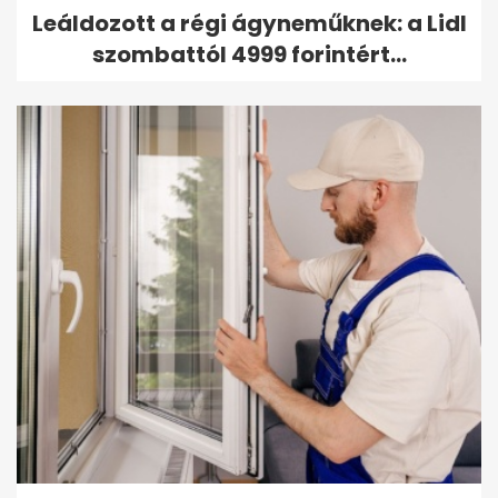
Leáldozott a régi ágyneműknek: a Lidl
szombattól 4999 forintért...