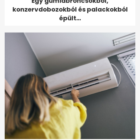
Egy gumiabroncsokból,
konzervdobozokból és palackokból
épült...