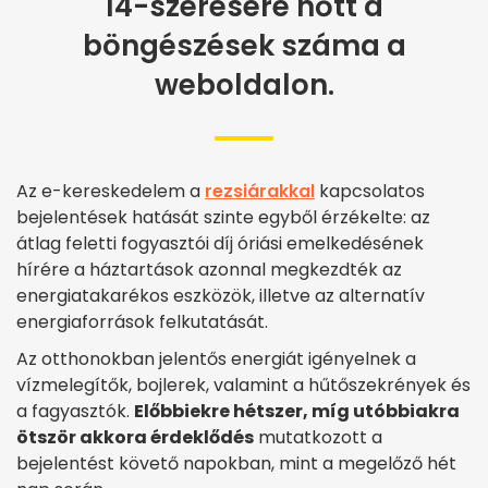
14-szeresére nőtt a
böngészések száma a
weboldalon.
Az e-kereskedelem a
rezsiárakkal
kapcsolatos
bejelentések hatását szinte egyből érzékelte: az
átlag feletti fogyasztói díj óriási emelkedésének
hírére a háztartások azonnal megkezdték az
energiatakarékos eszközök, illetve az alternatív
energiaforrások felkutatását.
Az otthonokban jelentős energiát igényelnek a
vízmelegítők, bojlerek, valamint a hűtőszekrények és
a fagyasztók.
Előbbiekre hétszer, míg utóbbiakra
ötször akkora érdeklődés
mutatkozott a
bejelentést követő napokban, mint a megelőző hét