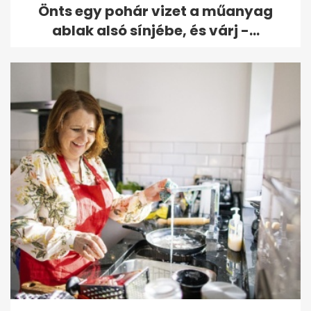
Önts egy pohár vizet a műanyag
ablak alsó sínjébe, és várj -...