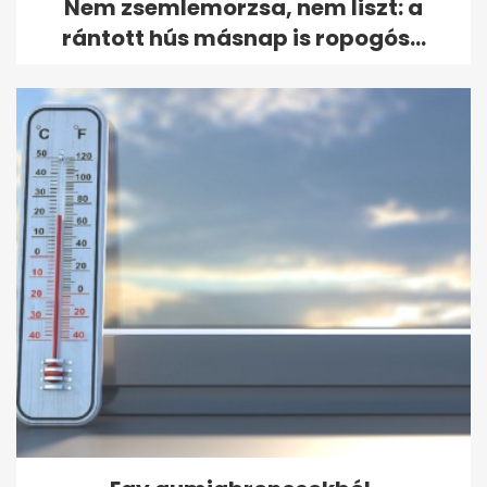
Nem zsemlemorzsa, nem liszt: a
rántott hús másnap is ropogós...