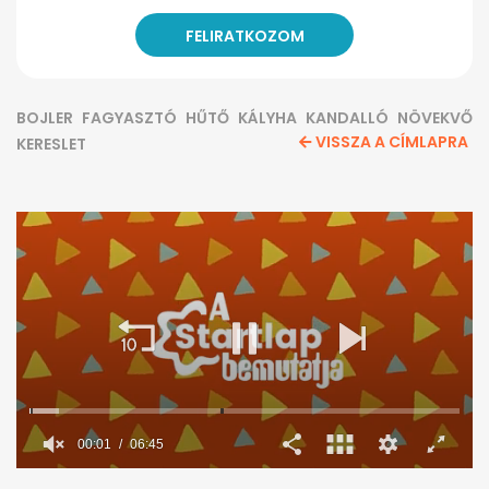
BOJLER
FAGYASZTÓ
HŰTŐ
KÁLYHA
KANDALLÓ
NÖVEKVŐ
VISSZA A CÍMLAPRA
KERESLET
00:02
06:45
0