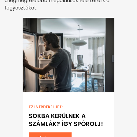
a legmegfelelőbb megoldások felé terelik a
fogyasztókat.
EZ IS ÉRDEKELHET:
SOKBA KERÜLNEK A
SZÁMLÁK? ÍGY SPÓROLJ!