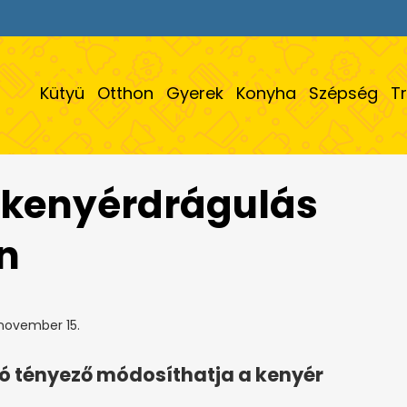
Kütyü
Otthon
Gyerek
Konyha
Szépség
T
 kenyérdrágulás
n
november 15.
ó tényező módosíthatja a kenyér