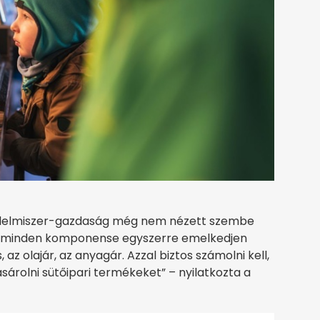
élelmiszer-gazdaság még nem nézett szembe
z ár minden komponense egyszerre emelkedjen
 az olajár, az anyagár. Azzal biztos számolni kell,
árolni sütőipari termékeket” – nyilatkozta a