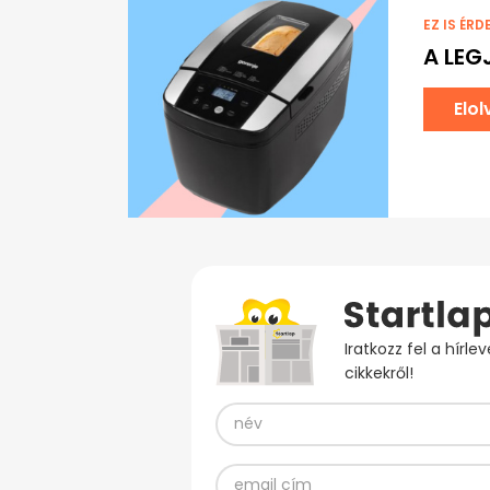
EZ IS ÉRD
A LEG
Elo
Iratkozz fel a hírl
cikkekről!