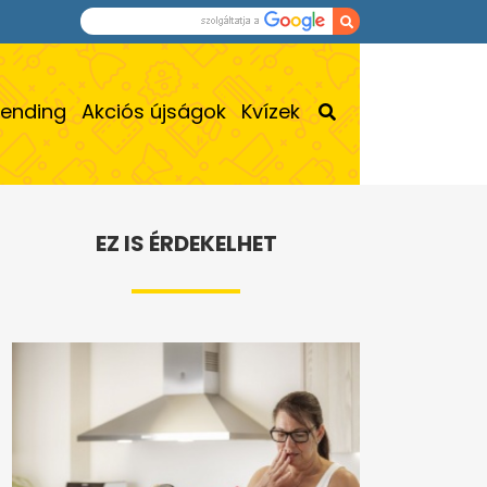
rending
Akciós újságok
Kvízek
EZ IS ÉRDEKELHET