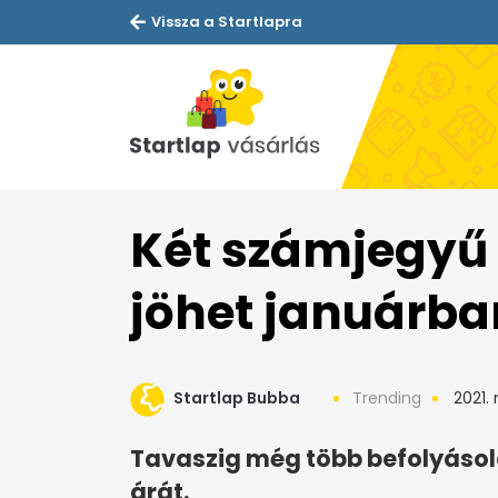
Vissza a Startlapra
Két számjegyű
jöhet januárba
Startlap Bubba
Trending
2021. 
Tavaszig még több befolyásol
árát.