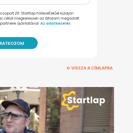
oport Zrt. Startlap hírlevel(ek)et küldjön
ési céllal megkeressen az általam megadott
partnerei ajánlatával.
Az adatkezelés
VISSZA A CÍMLAPRA