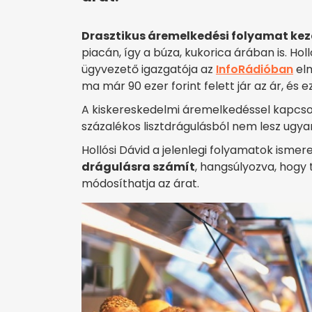
Drasztikus áremelkedési folyamat ke
piacán, így a búza, kukorica árában is. Ho
ügyvezető igazgatója az
InfoRádióban
elm
ma már 90 ezer forint felett jár az ár, és e
A kiskereskedelmi áremelkedéssel kapcso
százalékos lisztdrágulásból nem lesz ugy
Hollósi Dávid a jelenlegi folyamatok ism
drágulásra számít
, hangsúlyozva, hogy
módosíthatja az árat.