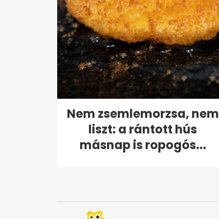
Nem zsemlemorzsa, nem
liszt: a rántott hús
másnap is ropogós...