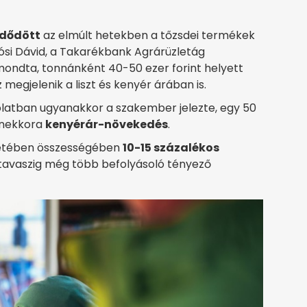
zdődött
az elmúlt hetekben a tőzsdei termékek
llósi Dávid, a Takarékbank Agrárüzletág
ondta, tonnánként 40-50 ezer forint helyett
z megjelenik a liszt és kenyér árában is.
latban ugyanakkor a szakember jelezte, egy 50
anekkora
kenyérár-növekedés
.
eretében összességében
10-15 százalékos
 tavaszig még több befolyásoló tényező