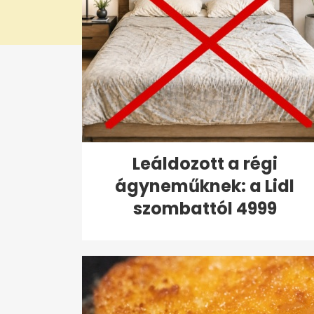
Leáldozott a régi
ágyneműknek: a Lidl
szombattól 4999
forintért...