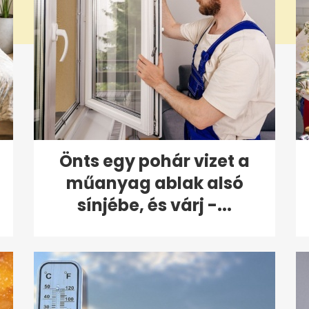
Önts egy pohár vizet a
műanyag ablak alsó
sínjébe, és várj -...