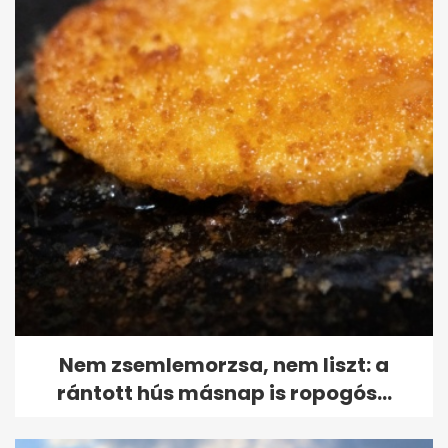
Nem zsemlemorzsa, nem liszt: a
rántott hús másnap is ropogós...