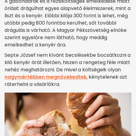
A gabonaárak és a rezsiköltségek emelkedése miatt
óriásit drágulhat egyes alapvető élelmiszerek, mint a
liszt és a kenyér. Előbbi kilója 300 forint is lehet, még
utóbbi pedig 800 forintba kerülhet, sőt további
drágulás is várható. A Magyar Pékszövetség elnöke
szerint egyelőre nem látható, hogy meddig
emelkedhet a kenyér ára.
Septe József nem kívánt becslésekbe bocsátkozni a
kiló kenyér árát illetően, hiszen a rengeteg féle miatt
nehéz meghatározni. De mivel a költségeik olyan
nagymértékben megnövekedtek
, kénytelenek azt
ráterhelni a vásárlókra.