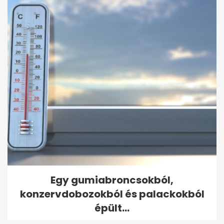
Egy gumiabroncsokból,
konzervdobozokból és palackokból
épült...