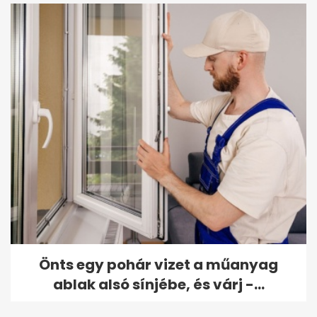
Önts egy pohár vizet a műanyag
ablak alsó sínjébe, és várj -...