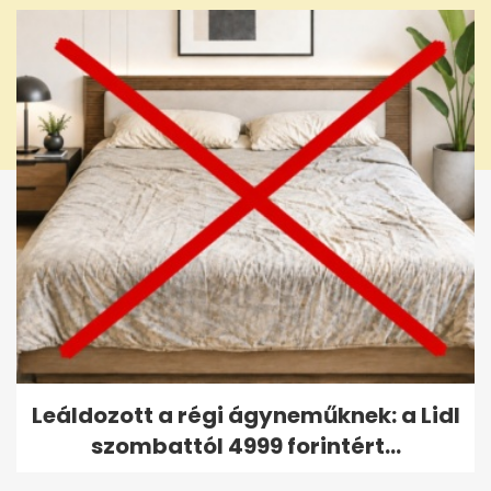
Leáldozott a régi ágyneműknek: a Lidl
szombattól 4999 forintért...