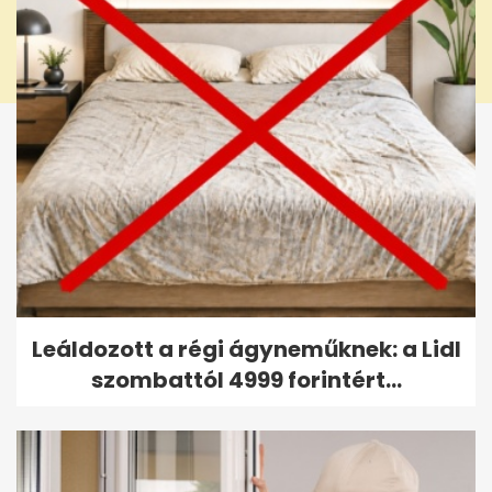
Leáldozott a régi ágyneműknek: a Lidl
szombattól 4999 forintért...