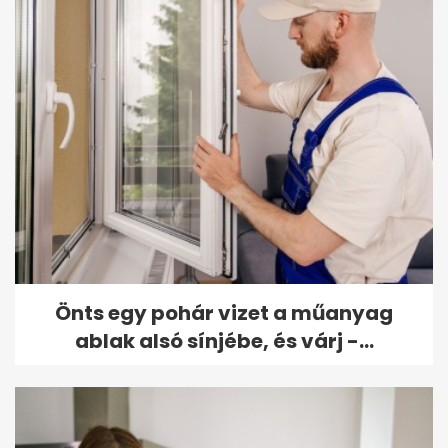
Önts egy pohár vizet a műanyag
ablak alsó sínjébe, és várj -...