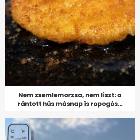
Nem zsemlemorzsa, nem liszt: a
rántott hús másnap is ropogós...