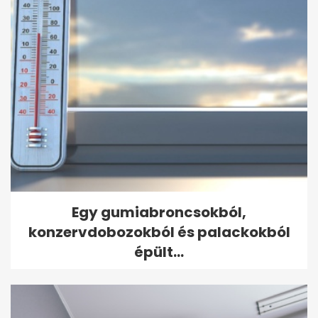
Egy gumiabroncsokból,
konzervdobozokból és palackokból
épült...