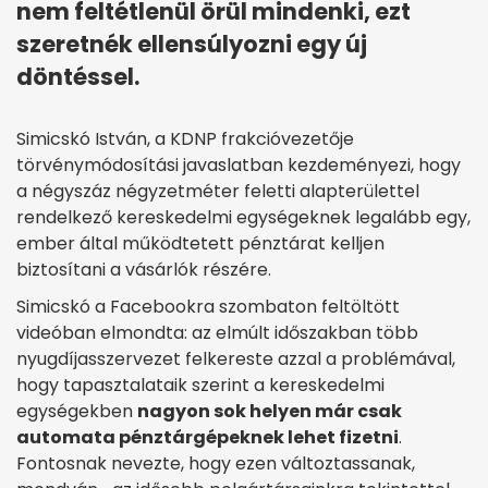
nem feltétlenül örül mindenki, ezt
szeretnék ellensúlyozni egy új
döntéssel.
Simicskó István, a KDNP frakcióvezetője
törvénymódosítási javaslatban kezdeményezi, hogy
a négyszáz négyzetméter feletti alapterülettel
rendelkező kereskedelmi egységeknek legalább egy,
ember által működtetett pénztárat kelljen
biztosítani a vásárlók részére.
Simicskó a Facebookra szombaton feltöltött
videóban elmondta: az elmúlt időszakban több
nyugdíjasszervezet felkereste azzal a problémával,
hogy tapasztalataik szerint a kereskedelmi
egységekben
nagyon sok helyen már csak
automata pénztárgépeknek lehet fizetni
.
Fontosnak nevezte, hogy ezen változtassanak,