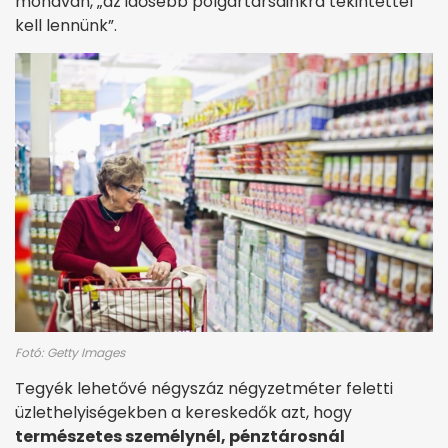
mondván, „az idősebb polgártársainkra tekintettel
kell lennünk”.
Fotó: Getty Images
Tegyék lehetővé négyszáz négyzetméter feletti
üzlethelyiségekben a kereskedők azt, hogy
természetes személynél, pénztárosnál