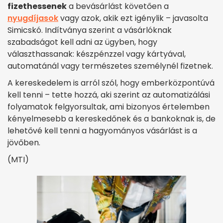
fizethessenek
a bevásárlást követően a
nyugdíjasok
vagy azok, akik ezt igénylik – javasolta
Simicskó. Indítványa szerint a vásárlóknak
szabadságot kell adni az ügyben, hogy
választhassanak: készpénzzel vagy kártyával,
automatánál vagy természetes személynél fizetnek.
A kereskedelem is arról szól, hogy emberközpontúvá
kell tenni – tette hozzá, aki szerint az automatizálási
folyamatok felgyorsultak, ami bizonyos értelemben
kényelmesebb a kereskedőnek és a bankoknak is, de
lehetővé kell tenni a hagyományos vásárlást is a
jövőben.
(MTI)